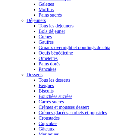
Galettes
Muffins
Pains sucrés
Déjeuners
Tous les déjeuners
Bols-déjeuner
Crêpes
Gaufres
Gruaux overnight et poudings de chia
Oeufs bénédictine
Omelettes
Pains dorés
Pancakes
Desserts
Tous les desserts
Beignes
Biscuits
Bouchées sucrées
Carrés sucrés
Crèmes et mousses dessert
Crèmes glacées, sorbets et popsicles
Croustades
Cupcakes
Gâteaux
Meringues