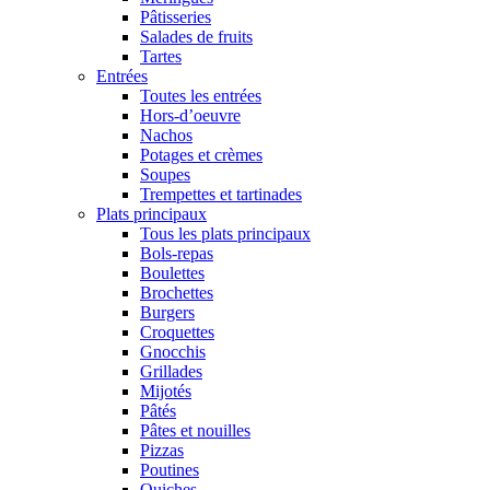
Pâtisseries
Salades de fruits
Tartes
Entrées
Toutes les entrées
Hors-d’oeuvre
Nachos
Potages et crèmes
Soupes
Trempettes et tartinades
Plats principaux
Tous les plats principaux
Bols-repas
Boulettes
Brochettes
Burgers
Croquettes
Gnocchis
Grillades
Mijotés
Pâtés
Pâtes et nouilles
Pizzas
Poutines
Quiches