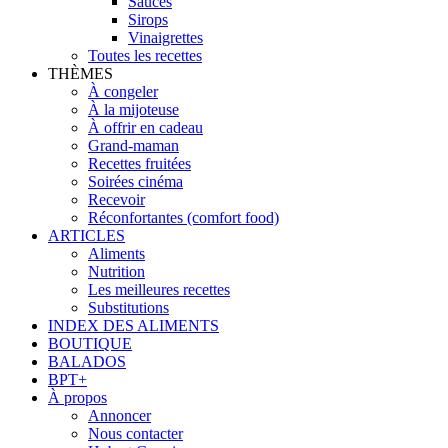
Sauces
Sirops
Vinaigrettes
Toutes les recettes
THÈMES
À congeler
À la mijoteuse
À offrir en cadeau
Grand-maman
Recettes fruitées
Soirées cinéma
Recevoir
Réconfortantes (comfort food)
ARTICLES
Aliments
Nutrition
Les meilleures recettes
Substitutions
INDEX DES ALIMENTS
BOUTIQUE
BALADOS
BPT+
À propos
Annoncer
Nous contacter