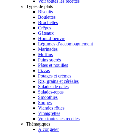
Voir toutes les recettes
Types de plats
Biscuits
Boulettes
Brochettes
Crêpes
Gâteaux
Hors-d’oeuvre
Légumes d’accompagnement
Marinades
Muffins
Pains sucrés
Pâtes et nouilles
Pizzas
Potages et crèmes
Riz, grains et céréales
Salades de pâtes
Salades-repas
Smoothies
Soupes
Viandes rôties
Vinaigrettes
Voir toutes les recettes
Thématiques
À congeler