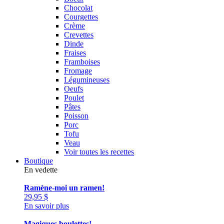
Chocolat
Courgettes
Crème
Crevettes
Dinde
Fraises
Framboises
Fromage
Légumineuses
Oeufs
Poulet
Pâtes
Poisson
Porc
Tofu
Veau
Voir toutes les recettes
Boutique
En vedette
Ramène-moi un ramen!
29,95
$
En savoir plus
Magiques boulettes!