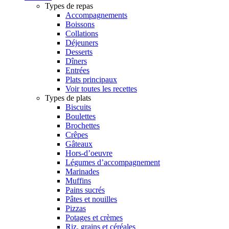
Types de repas
Accompagnements
Boissons
Collations
Déjeuners
Desserts
Dîners
Entrées
Plats principaux
Voir toutes les recettes
Types de plats
Biscuits
Boulettes
Brochettes
Crêpes
Gâteaux
Hors-d’oeuvre
Légumes d’accompagnement
Marinades
Muffins
Pains sucrés
Pâtes et nouilles
Pizzas
Potages et crèmes
Riz, grains et céréales