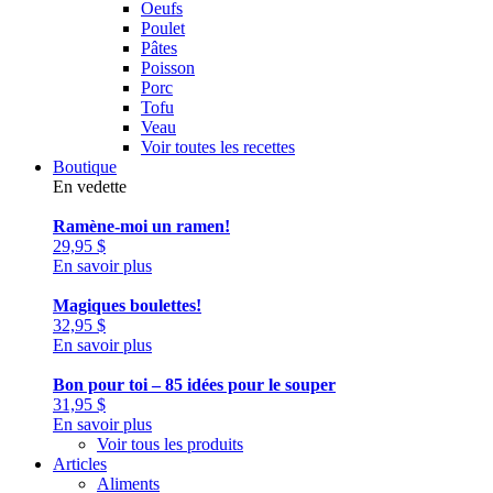
Oeufs
Poulet
Pâtes
Poisson
Porc
Tofu
Veau
Voir toutes les recettes
Boutique
En vedette
Ramène-moi un ramen!
29,95
$
En savoir plus
Magiques boulettes!
32,95
$
En savoir plus
Bon pour toi – 85 idées pour le souper
31,95
$
En savoir plus
Voir tous les produits
Articles
Aliments