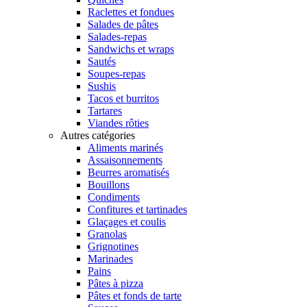
Raclettes et fondues
Salades de pâtes
Salades-repas
Sandwichs et wraps
Sautés
Soupes-repas
Sushis
Tacos et burritos
Tartares
Viandes rôties
Autres catégories
Aliments marinés
Assaisonnements
Beurres aromatisés
Bouillons
Condiments
Confitures et tartinades
Glaçages et coulis
Granolas
Grignotines
Marinades
Pains
Pâtes à pizza
Pâtes et fonds de tarte