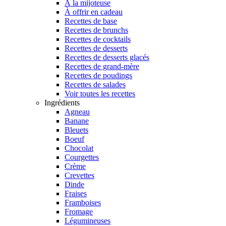
À la mijoteuse
À offrir en cadeau
Recettes de base
Recettes de brunchs
Recettes de cocktails
Recettes de desserts
Recettes de desserts glacés
Recettes de grand-mère
Recettes de poudings
Recettes de salades
Voir toutes les recettes
Ingrédients
Agneau
Banane
Bleuets
Boeuf
Chocolat
Courgettes
Crème
Crevettes
Dinde
Fraises
Framboises
Fromage
Légumineuses