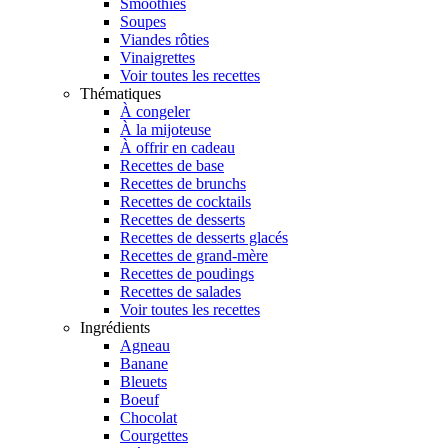
Smoothies
Soupes
Viandes rôties
Vinaigrettes
Voir toutes les recettes
Thématiques
À congeler
À la mijoteuse
À offrir en cadeau
Recettes de base
Recettes de brunchs
Recettes de cocktails
Recettes de desserts
Recettes de desserts glacés
Recettes de grand-mère
Recettes de poudings
Recettes de salades
Voir toutes les recettes
Ingrédients
Agneau
Banane
Bleuets
Boeuf
Chocolat
Courgettes