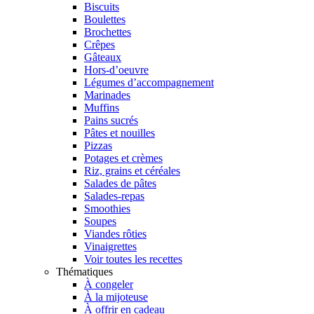
Biscuits
Boulettes
Brochettes
Crêpes
Gâteaux
Hors-d’oeuvre
Légumes d’accompagnement
Marinades
Muffins
Pains sucrés
Pâtes et nouilles
Pizzas
Potages et crèmes
Riz, grains et céréales
Salades de pâtes
Salades-repas
Smoothies
Soupes
Viandes rôties
Vinaigrettes
Voir toutes les recettes
Thématiques
À congeler
À la mijoteuse
À offrir en cadeau