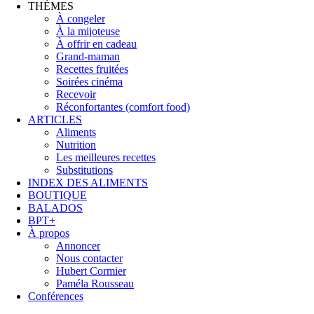
THÈMES
À congeler
À la mijoteuse
À offrir en cadeau
Grand-maman
Recettes fruitées
Soirées cinéma
Recevoir
Réconfortantes (comfort food)
ARTICLES
Aliments
Nutrition
Les meilleures recettes
Substitutions
INDEX DES ALIMENTS
BOUTIQUE
BALADOS
BPT+
À propos
Annoncer
Nous contacter
Hubert Cormier
Paméla Rousseau
Conférences