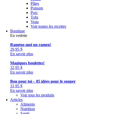
Pâtes
Poisson
Porc
Tofu
Veau
Voir toutes les recettes
Boutique
En vedette
Ramène-moi un ramen!
29,95
$
En savoir plus
Magiques boulettes!
32,95
$
En savoir plus
Bon pour toi – 85 idées pour le souper
31,95
$
En savoir plus
Voir tous les produits
Articles
Aliments
Nutrition
Santé