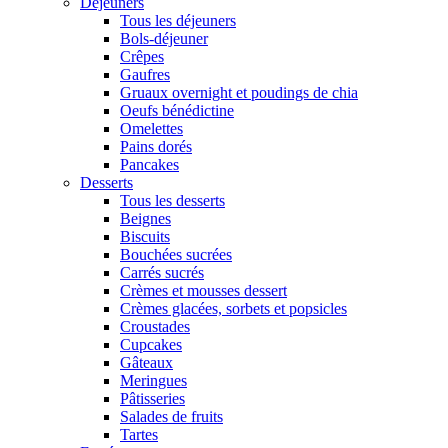
Déjeuners
Tous les déjeuners
Bols-déjeuner
Crêpes
Gaufres
Gruaux overnight et poudings de chia
Oeufs bénédictine
Omelettes
Pains dorés
Pancakes
Desserts
Tous les desserts
Beignes
Biscuits
Bouchées sucrées
Carrés sucrés
Crèmes et mousses dessert
Crèmes glacées, sorbets et popsicles
Croustades
Cupcakes
Gâteaux
Meringues
Pâtisseries
Salades de fruits
Tartes