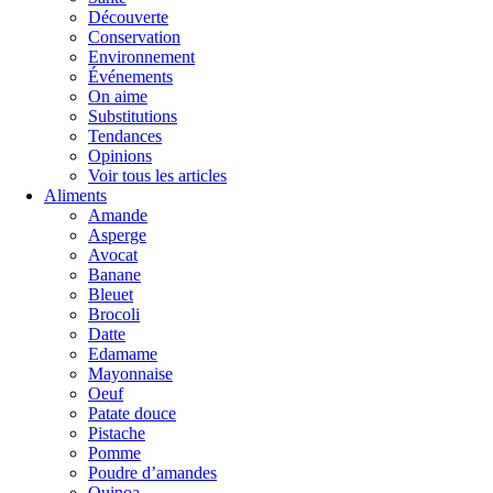
Découverte
Conservation
Environnement
Événements
On aime
Substitutions
Tendances
Opinions
Voir tous les articles
Aliments
Amande
Asperge
Avocat
Banane
Bleuet
Brocoli
Datte
Edamame
Mayonnaise
Oeuf
Patate douce
Pistache
Pomme
Poudre d’amandes
Quinoa