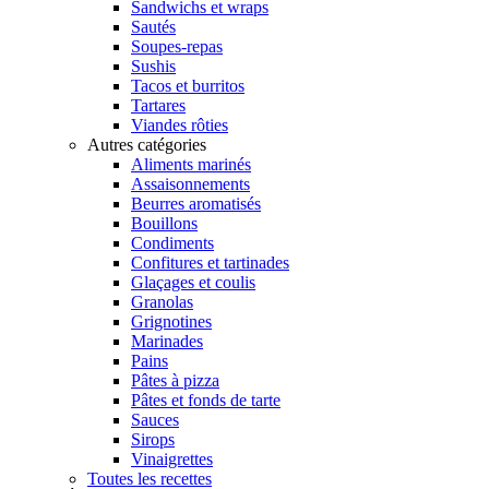
Sandwichs et wraps
Sautés
Soupes-repas
Sushis
Tacos et burritos
Tartares
Viandes rôties
Autres catégories
Aliments marinés
Assaisonnements
Beurres aromatisés
Bouillons
Condiments
Confitures et tartinades
Glaçages et coulis
Granolas
Grignotines
Marinades
Pains
Pâtes à pizza
Pâtes et fonds de tarte
Sauces
Sirops
Vinaigrettes
Toutes les recettes