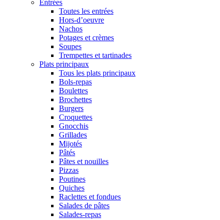
Entrées
Toutes les entrées
Hors-d’oeuvre
Nachos
Potages et crèmes
Soupes
Trempettes et tartinades
Plats principaux
Tous les plats principaux
Bols-repas
Boulettes
Brochettes
Burgers
Croquettes
Gnocchis
Grillades
Mijotés
Pâtés
Pâtes et nouilles
Pizzas
Poutines
Quiches
Raclettes et fondues
Salades de pâtes
Salades-repas