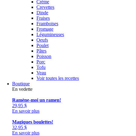
Crème
Crevettes
Dinde
Fraises
Framboises
Fromage
Légumineuses
Oeufs
Poulet
Pâtes
Poisson
Porc
Tofu
Veau
Voir toutes les recettes
Boutique
En vedette
Ramène-moi un ramen!
29,95
$
En savoir plus
Magiques boulettes!
32,95
$
En savoir plus