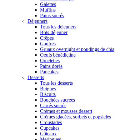
Galettes
Muffins
Pains sucrés
Déjeuners
Tous les déjeuners
Bols-déjeuner
Crêpes
Gaufres
Gruaux overnight et poudings de chia
Oeufs bénédictine
Omelettes
Pains dorés
Pancakes
Desserts
Tous les desserts
Beignes
Biscuits
Bouchées sucrées
Carrés sucrés
Crèmes et mousses dessert
Crèmes glacées, sorbets et popsicles
Croustades
Cupcakes
Gâteaux
Meringues