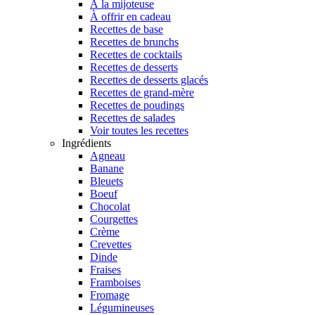
À la mijoteuse
À offrir en cadeau
Recettes de base
Recettes de brunchs
Recettes de cocktails
Recettes de desserts
Recettes de desserts glacés
Recettes de grand-mère
Recettes de poudings
Recettes de salades
Voir toutes les recettes
Ingrédients
Agneau
Banane
Bleuets
Boeuf
Chocolat
Courgettes
Crème
Crevettes
Dinde
Fraises
Framboises
Fromage
Légumineuses