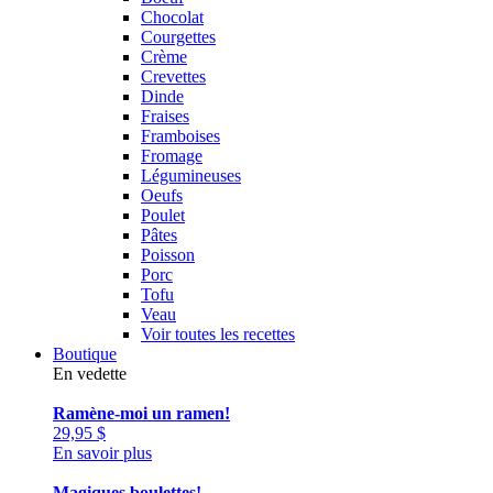
Chocolat
Courgettes
Crème
Crevettes
Dinde
Fraises
Framboises
Fromage
Légumineuses
Oeufs
Poulet
Pâtes
Poisson
Porc
Tofu
Veau
Voir toutes les recettes
Boutique
En vedette
Ramène-moi un ramen!
29,95
$
En savoir plus
Magiques boulettes!