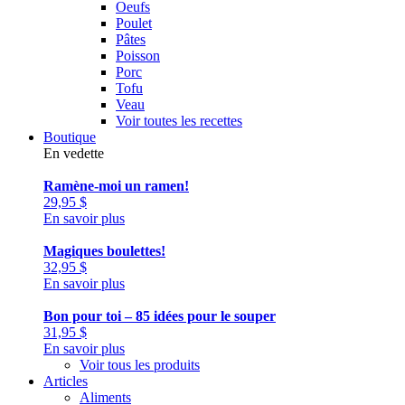
Oeufs
Poulet
Pâtes
Poisson
Porc
Tofu
Veau
Voir toutes les recettes
Boutique
En vedette
Ramène-moi un ramen!
29,95
$
En savoir plus
Magiques boulettes!
32,95
$
En savoir plus
Bon pour toi – 85 idées pour le souper
31,95
$
En savoir plus
Voir tous les produits
Articles
Aliments