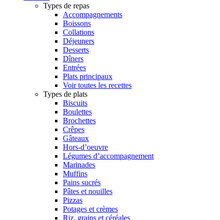
Types de repas
Accompagnements
Boissons
Collations
Déjeuners
Desserts
Dîners
Entrées
Plats principaux
Voir toutes les recettes
Types de plats
Biscuits
Boulettes
Brochettes
Crêpes
Gâteaux
Hors-d’oeuvre
Légumes d’accompagnement
Marinades
Muffins
Pains sucrés
Pâtes et nouilles
Pizzas
Potages et crèmes
Riz, grains et céréales