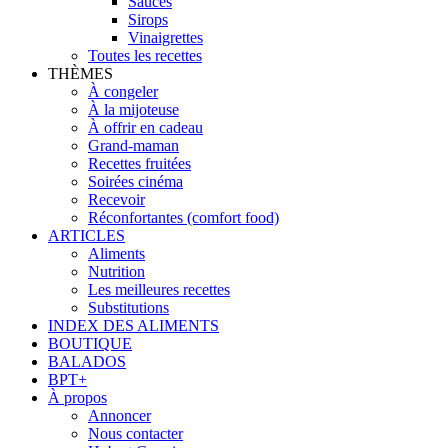
Sauces
Sirops
Vinaigrettes
Toutes les recettes
THÈMES
À congeler
À la mijoteuse
À offrir en cadeau
Grand-maman
Recettes fruitées
Soirées cinéma
Recevoir
Réconfortantes (comfort food)
ARTICLES
Aliments
Nutrition
Les meilleures recettes
Substitutions
INDEX DES ALIMENTS
BOUTIQUE
BALADOS
BPT+
À propos
Annoncer
Nous contacter