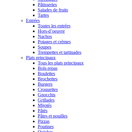
Pâtisseries
Salades de fruits
Tartes
Entrées
Toutes les entrées
Hors-d’oeuvre
Nachos
Potages et crèmes
Soupes
Trempettes et tartinades
Plats principaux
Tous les plats principaux
Bols-repas
Boulettes
Brochettes
Burgers
Croquettes
Gnocchis
Grillades
Mijotés
Pâtés
Pâtes et nouilles
Pizzas
Poutines
Quiches