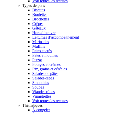
Voir toutes les recettes
Types de plats
Biscuits
Boulettes
Brochettes
Crêpes
Gâteaux
Hors-d’oeuvre
Légumes d’accompagnement
Marinades
Muffins
Pains sucrés
Pâtes et nouilles
Pizzas
Potages et crèmes
Riz, grains et céréales
Salades de pâtes
Salades-repas
Smoothies
Soupes
Viandes rôties
Vinaigrettes
Voir toutes les recettes
Thématiques
À congeler