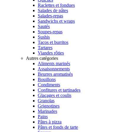
Raclettes et fondues
Salades de pâtes
Salades-repas
Sandwichs et wraps
Sautés
Soupes-repas
Sushis
Tacos et burritos
Tartares
Viandes rôties
Autres catégories
Aliments marinés
Assaisonnements
Beurres aromatisés
Bouillons
Condiments
Confitures et tartinades
Glaçages et coulis
Granolas
Grignotines
Marinades
Pains
Pâtes à pizza
Pâtes et fonds de tarte