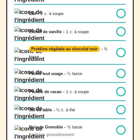
Lait
-
2
c. à soupe
Extrait de vanille
-
1
c. à soupe
Protéine végétale au chocolat noir
-
½
tasse
Farine tout usage
-
¼
tasse
Poudre de cacao
-
1
c. à soupe
Sel de table
-
¼
c. à thé
Noix de Grenoble
-
½
tasse
hachées grossièrement