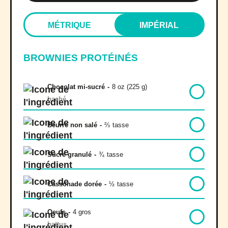
MÉTRIQUE
IMPÉRIAL
BROWNIES PROTÉINÉS
Chocolat mi-sucré
-
8 oz (225 g)
haché
Beurre non salé
-
⅔
tasse
Sucre granulé
-
¾
tasse
Cassonade dorée
-
½
tasse
Oeufs
-
4 gros
battus