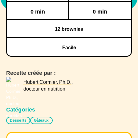
Réfrigération
Congélation
0 min
0 min
12
brownies
Facile
Recette créée par :
Hubert Cormier, Ph.D.,
docteur en nutrition
Catégories
Desserts
Gâteaux