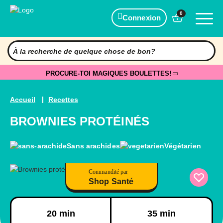
0
Connexion
PROCURE-TOI MAGIQUES BOULETTES!
Accueil
Recettes
BROWNIES PROTÉINÉS
Sans arachides
Végétarien
Commandité par
Shop Santé
Préparation
Cuisson
20 min
35 min