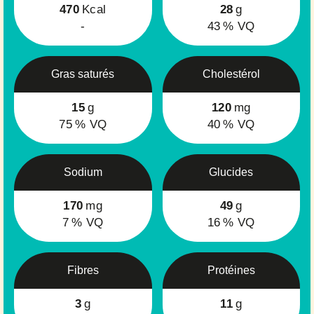
470
Kcal
28
g
-
43
% VQ
Gras saturés
Cholestérol
15
g
120
mg
75
% VQ
40
% VQ
Sodium
Glucides
170
mg
49
g
7
% VQ
16
% VQ
Fibres
Protéines
3
g
11
g