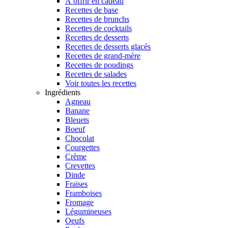
À offrir en cadeau
Recettes de base
Recettes de brunchs
Recettes de cocktails
Recettes de desserts
Recettes de desserts glacés
Recettes de grand-mère
Recettes de poudings
Recettes de salades
Voir toutes les recettes
Ingrédients
Agneau
Banane
Bleuets
Boeuf
Chocolat
Courgettes
Crème
Crevettes
Dinde
Fraises
Framboises
Fromage
Légumineuses
Oeufs