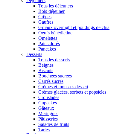
Déjeuners
Tous les déjeuners
Bols-déjeuner
Crêpes
Gaufres
Gruaux overnight et poudings de chia
Oeufs bénédictine
Omelettes
Pains dorés
Pancakes
Desserts
Tous les desserts
Beignes
Biscuits
Bouchées sucrées
Carrés sucrés
Crèmes et mousses dessert
Crèmes glacées, sorbets et popsicles
Croustades
Cupcakes
Gâteaux
Meringues
Pâtisseries
Salades de fruits
Tartes