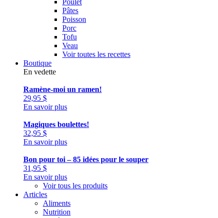
Poulet
Pâtes
Poisson
Porc
Tofu
Veau
Voir toutes les recettes
Boutique
En vedette
Ramène-moi un ramen!
29,95
$
En savoir plus
Magiques boulettes!
32,95
$
En savoir plus
Bon pour toi – 85 idées pour le souper
31,95
$
En savoir plus
Voir tous les produits
Articles
Aliments
Nutrition