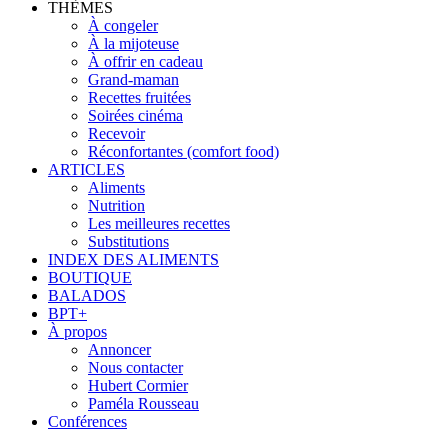
THÈMES
À congeler
À la mijoteuse
À offrir en cadeau
Grand-maman
Recettes fruitées
Soirées cinéma
Recevoir
Réconfortantes (comfort food)
ARTICLES
Aliments
Nutrition
Les meilleures recettes
Substitutions
INDEX DES ALIMENTS
BOUTIQUE
BALADOS
BPT+
À propos
Annoncer
Nous contacter
Hubert Cormier
Paméla Rousseau
Conférences