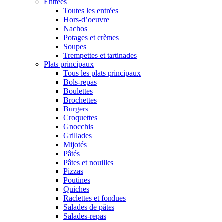
Entrées
Toutes les entrées
Hors-d’oeuvre
Nachos
Potages et crèmes
Soupes
Trempettes et tartinades
Plats principaux
Tous les plats principaux
Bols-repas
Boulettes
Brochettes
Burgers
Croquettes
Gnocchis
Grillades
Mijotés
Pâtés
Pâtes et nouilles
Pizzas
Poutines
Quiches
Raclettes et fondues
Salades de pâtes
Salades-repas