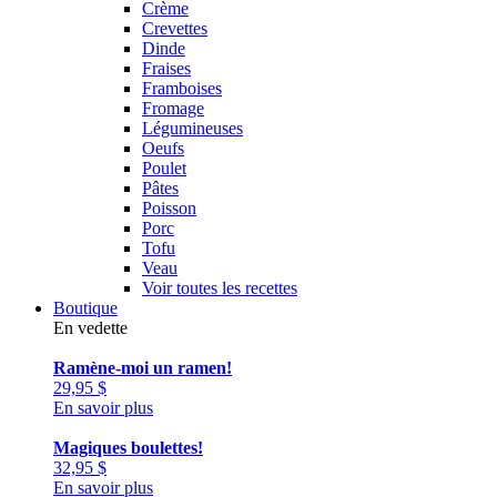
Crème
Crevettes
Dinde
Fraises
Framboises
Fromage
Légumineuses
Oeufs
Poulet
Pâtes
Poisson
Porc
Tofu
Veau
Voir toutes les recettes
Boutique
En vedette
Ramène-moi un ramen!
29,95
$
En savoir plus
Magiques boulettes!
32,95
$
En savoir plus