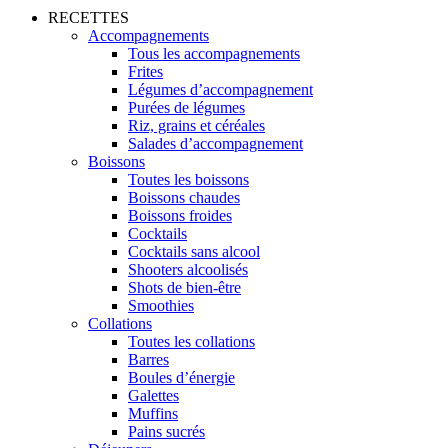
RECETTES
Accompagnements
Tous les accompagnements
Frites
Légumes d’accompagnement
Purées de légumes
Riz, grains et céréales
Salades d’accompagnement
Boissons
Toutes les boissons
Boissons chaudes
Boissons froides
Cocktails
Cocktails sans alcool
Shooters alcoolisés
Shots de bien-être
Smoothies
Collations
Toutes les collations
Barres
Boules d’énergie
Galettes
Muffins
Pains sucrés