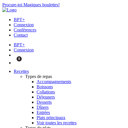
Procure-toi Magiques boulettes!
BPT+
Connexion
Conférences
Contact
BPT+
Connexion
0
Recettes
Types de repas
Accompagnements
Boissons
Collations
Déjeuners
Desserts
Dîners
Entrées
Plats principaux
Voir toutes les recettes
Types de plats