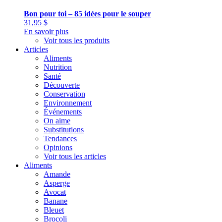
Bon pour toi – 85 idées pour le souper
31,95
$
En savoir plus
Voir tous les produits
Articles
Aliments
Nutrition
Santé
Découverte
Conservation
Environnement
Événements
On aime
Substitutions
Tendances
Opinions
Voir tous les articles
Aliments
Amande
Asperge
Avocat
Banane
Bleuet
Brocoli