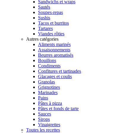
Sandwichs et wraps
Sautés
Soupes-repas
Sushis
Tacos et burritos
Tartares
Viandes rôties
Autres catégories
Aliments marinés
Assaisonnements
Beurres aromatisés
Bouillons
Condiments
Confitures et tartinades
Glaçages et coulis
Granolas
Grignotines
Marinades
Pains
Pâtes à pizza
Pâtes et fonds de tarte
Sauces
Sirops
Vinaigrettes
Toutes les recettes