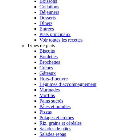
Boissons
Collations
Déjeuners
Desserts
Dîners
Entrées
Plats principaux
Voir toutes les recettes
Types de plats
Biscuits
Boulettes
Brochettes
Crêpes
Gâteaux
Hors-d’oeuvre
Légumes d’accompagnement
Marinades
Muffins
Pains sucrés
Pâtes et nouilles
Pizzas
Potages et crèmes
Riz, grains et céréales
Salades de pâtes
Salades-repas