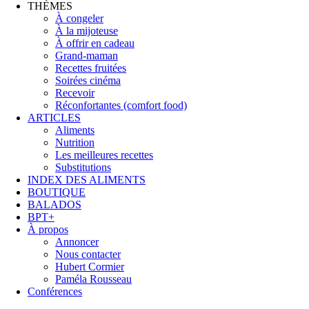
THÈMES
À congeler
À la mijoteuse
À offrir en cadeau
Grand-maman
Recettes fruitées
Soirées cinéma
Recevoir
Réconfortantes (comfort food)
ARTICLES
Aliments
Nutrition
Les meilleures recettes
Substitutions
INDEX DES ALIMENTS
BOUTIQUE
BALADOS
BPT+
À propos
Annoncer
Nous contacter
Hubert Cormier
Paméla Rousseau
Conférences