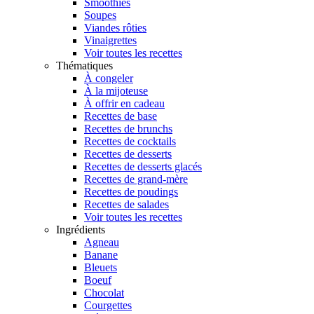
Smoothies
Soupes
Viandes rôties
Vinaigrettes
Voir toutes les recettes
Thématiques
À congeler
À la mijoteuse
À offrir en cadeau
Recettes de base
Recettes de brunchs
Recettes de cocktails
Recettes de desserts
Recettes de desserts glacés
Recettes de grand-mère
Recettes de poudings
Recettes de salades
Voir toutes les recettes
Ingrédients
Agneau
Banane
Bleuets
Boeuf
Chocolat
Courgettes