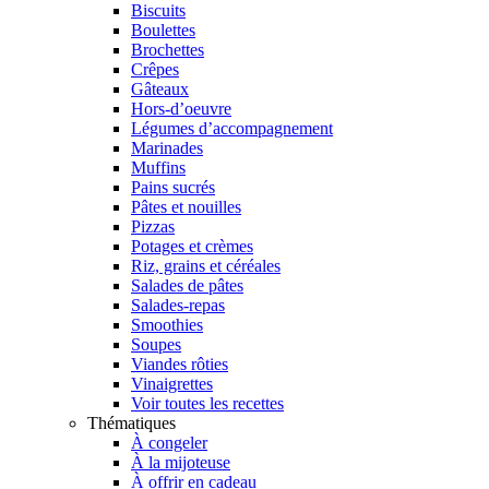
Biscuits
Boulettes
Brochettes
Crêpes
Gâteaux
Hors-d’oeuvre
Légumes d’accompagnement
Marinades
Muffins
Pains sucrés
Pâtes et nouilles
Pizzas
Potages et crèmes
Riz, grains et céréales
Salades de pâtes
Salades-repas
Smoothies
Soupes
Viandes rôties
Vinaigrettes
Voir toutes les recettes
Thématiques
À congeler
À la mijoteuse
À offrir en cadeau