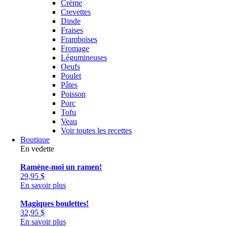
Crème
Crevettes
Dinde
Fraises
Framboises
Fromage
Légumineuses
Oeufs
Poulet
Pâtes
Poisson
Porc
Tofu
Veau
Voir toutes les recettes
Boutique
En vedette
Ramène-moi un ramen!
29,95
$
En savoir plus
Magiques boulettes!
32,95
$
En savoir plus