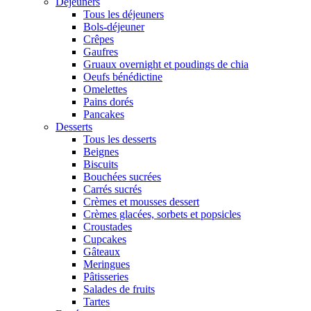
Déjeuners
Tous les déjeuners
Bols-déjeuner
Crêpes
Gaufres
Gruaux overnight et poudings de chia
Oeufs bénédictine
Omelettes
Pains dorés
Pancakes
Desserts
Tous les desserts
Beignes
Biscuits
Bouchées sucrées
Carrés sucrés
Crèmes et mousses dessert
Crèmes glacées, sorbets et popsicles
Croustades
Cupcakes
Gâteaux
Meringues
Pâtisseries
Salades de fruits
Tartes