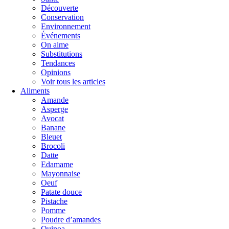
Découverte
Conservation
Environnement
Événements
On aime
Substitutions
Tendances
Opinions
Voir tous les articles
Aliments
Amande
Asperge
Avocat
Banane
Bleuet
Brocoli
Datte
Edamame
Mayonnaise
Oeuf
Patate douce
Pistache
Pomme
Poudre d’amandes
Quinoa