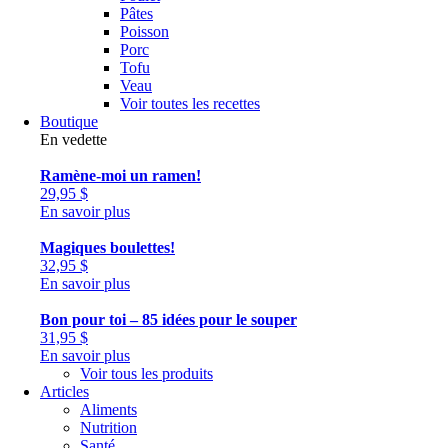
Pâtes
Poisson
Porc
Tofu
Veau
Voir toutes les recettes
Boutique
En vedette
Ramène-moi un ramen!
29,95
$
En savoir plus
Magiques boulettes!
32,95
$
En savoir plus
Bon pour toi – 85 idées pour le souper
31,95
$
En savoir plus
Voir tous les produits
Articles
Aliments
Nutrition
Santé