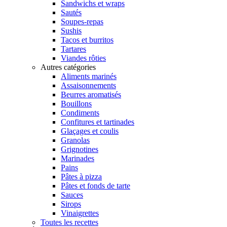
Sandwichs et wraps
Sautés
Soupes-repas
Sushis
Tacos et burritos
Tartares
Viandes rôties
Autres catégories
Aliments marinés
Assaisonnements
Beurres aromatisés
Bouillons
Condiments
Confitures et tartinades
Glaçages et coulis
Granolas
Grignotines
Marinades
Pains
Pâtes à pizza
Pâtes et fonds de tarte
Sauces
Sirops
Vinaigrettes
Toutes les recettes