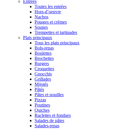
Entrées
Toutes les entrées
Hors-d’oeuvre
Nachos
Potages et crèmes
Soupes
Trempettes et tartinades
Plats principaux
Tous les plats principaux
Bols-repas
Boulettes
Brochettes
Burgers
Croquettes
Gnocchis
Grillades
Mijotés
Pâtés
Pâtes et nouilles
Pizzas
Poutines
Quiches
Raclettes et fondues
Salades de pâtes
Salades-repas