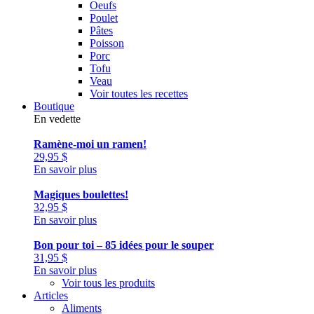
Oeufs
Poulet
Pâtes
Poisson
Porc
Tofu
Veau
Voir toutes les recettes
Boutique
En vedette
Ramène-moi un ramen!
29,95
$
En savoir plus
Magiques boulettes!
32,95
$
En savoir plus
Bon pour toi – 85 idées pour le souper
31,95
$
En savoir plus
Voir tous les produits
Articles
Aliments