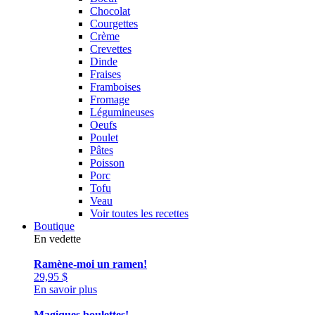
Chocolat
Courgettes
Crème
Crevettes
Dinde
Fraises
Framboises
Fromage
Légumineuses
Oeufs
Poulet
Pâtes
Poisson
Porc
Tofu
Veau
Voir toutes les recettes
Boutique
En vedette
Ramène-moi un ramen!
29,95
$
En savoir plus
Magiques boulettes!