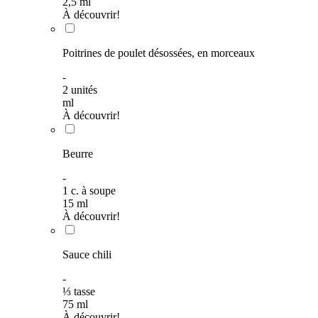
2,5
ml
À découvrir!
Poitrines de poulet désossées, en morceaux
-
2
unités
ml
À découvrir!
Beurre
-
1
c. à soupe
15
ml
À découvrir!
Sauce chili
-
⅓
tasse
75
ml
À découvrir!