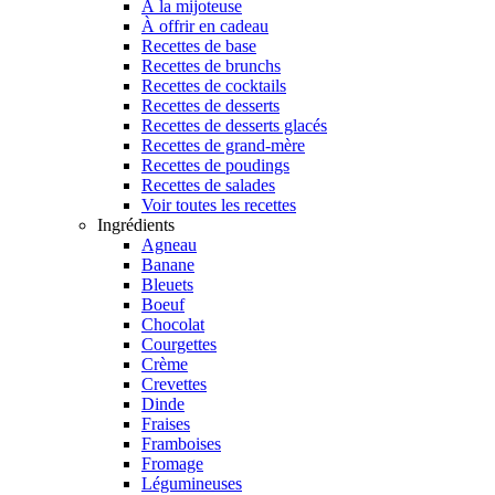
À la mijoteuse
À offrir en cadeau
Recettes de base
Recettes de brunchs
Recettes de cocktails
Recettes de desserts
Recettes de desserts glacés
Recettes de grand-mère
Recettes de poudings
Recettes de salades
Voir toutes les recettes
Ingrédients
Agneau
Banane
Bleuets
Boeuf
Chocolat
Courgettes
Crème
Crevettes
Dinde
Fraises
Framboises
Fromage
Légumineuses