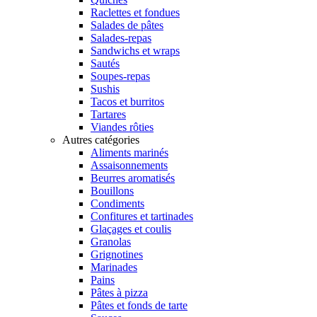
Raclettes et fondues
Salades de pâtes
Salades-repas
Sandwichs et wraps
Sautés
Soupes-repas
Sushis
Tacos et burritos
Tartares
Viandes rôties
Autres catégories
Aliments marinés
Assaisonnements
Beurres aromatisés
Bouillons
Condiments
Confitures et tartinades
Glaçages et coulis
Granolas
Grignotines
Marinades
Pains
Pâtes à pizza
Pâtes et fonds de tarte