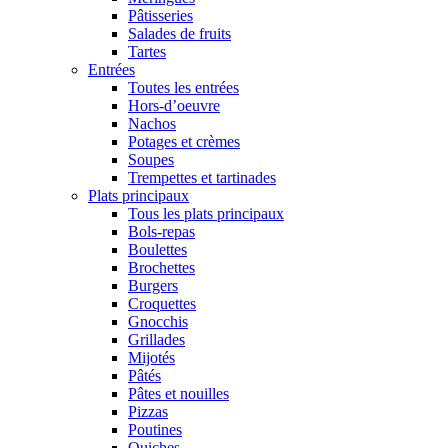
Pâtisseries
Salades de fruits
Tartes
Entrées
Toutes les entrées
Hors-d’oeuvre
Nachos
Potages et crèmes
Soupes
Trempettes et tartinades
Plats principaux
Tous les plats principaux
Bols-repas
Boulettes
Brochettes
Burgers
Croquettes
Gnocchis
Grillades
Mijotés
Pâtés
Pâtes et nouilles
Pizzas
Poutines
Quiches