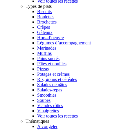
Voir toutes les recettes
Types de plats
Biscuits
Boulettes
Brochettes
Crêpes
Gâteaux
Hors-d’oeuvre
Légumes d’accompagnement
Marinades
Muffins
Pains sucrés
Pâtes et nouilles
Pizzas
Potages et crèmes
Riz, grains et céréales
Salades de pâtes
Salades-repas
Smoothies
Soupes
Viandes rôties
Vinaigrettes
Voir toutes les recettes
Thématiques
À congeler