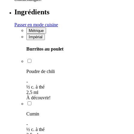
Ingrédients
Passer en mode cuisine
Métrique
Impérial
Burritos au poulet
Poudre de chili
-
½
c. à thé
2,5
ml
À découvrir!
Cumin
-
½
c. à thé