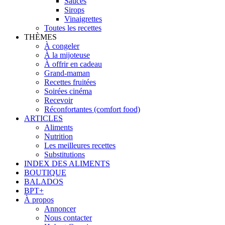
Sauces
Sirops
Vinaigrettes
Toutes les recettes
THÈMES
À congeler
À la mijoteuse
À offrir en cadeau
Grand-maman
Recettes fruitées
Soirées cinéma
Recevoir
Réconfortantes (comfort food)
ARTICLES
Aliments
Nutrition
Les meilleures recettes
Substitutions
INDEX DES ALIMENTS
BOUTIQUE
BALADOS
BPT+
À propos
Annoncer
Nous contacter