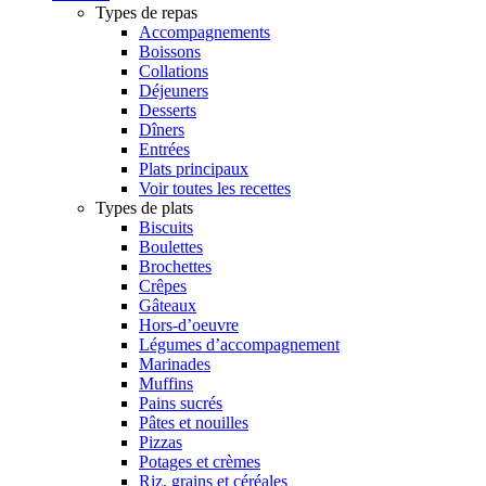
Types de repas
Accompagnements
Boissons
Collations
Déjeuners
Desserts
Dîners
Entrées
Plats principaux
Voir toutes les recettes
Types de plats
Biscuits
Boulettes
Brochettes
Crêpes
Gâteaux
Hors-d’oeuvre
Légumes d’accompagnement
Marinades
Muffins
Pains sucrés
Pâtes et nouilles
Pizzas
Potages et crèmes
Riz, grains et céréales