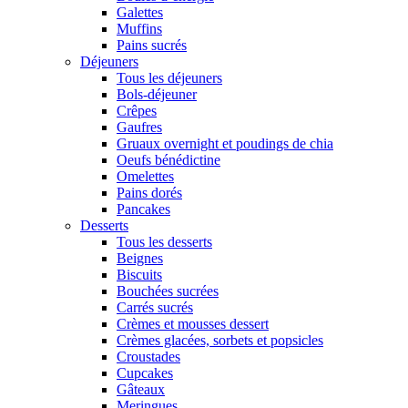
Galettes
Muffins
Pains sucrés
Déjeuners
Tous les déjeuners
Bols-déjeuner
Crêpes
Gaufres
Gruaux overnight et poudings de chia
Oeufs bénédictine
Omelettes
Pains dorés
Pancakes
Desserts
Tous les desserts
Beignes
Biscuits
Bouchées sucrées
Carrés sucrés
Crèmes et mousses dessert
Crèmes glacées, sorbets et popsicles
Croustades
Cupcakes
Gâteaux
Meringues