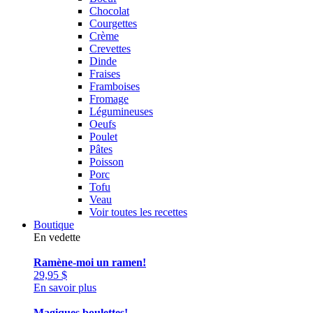
Chocolat
Courgettes
Crème
Crevettes
Dinde
Fraises
Framboises
Fromage
Légumineuses
Oeufs
Poulet
Pâtes
Poisson
Porc
Tofu
Veau
Voir toutes les recettes
Boutique
En vedette
Ramène-moi un ramen!
29,95
$
En savoir plus
Magiques boulettes!