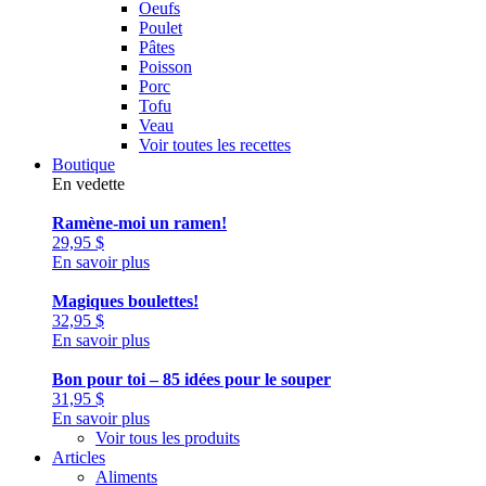
Oeufs
Poulet
Pâtes
Poisson
Porc
Tofu
Veau
Voir toutes les recettes
Boutique
En vedette
Ramène-moi un ramen!
29,95
$
En savoir plus
Magiques boulettes!
32,95
$
En savoir plus
Bon pour toi – 85 idées pour le souper
31,95
$
En savoir plus
Voir tous les produits
Articles
Aliments