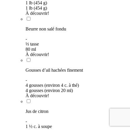
1 lb (454 g)
1 lb (454 g)
À découvrir!
Beurre non salé fondu
-
⅓
tasse
80
ml
À découvrir!
Gousses d’ail hachées finement
-
4 gousses (environ 4 c. à thé)
4 gousses (environ 20 ml)
À découvrir!
Jus de citron
-
1
½
c. à soupe