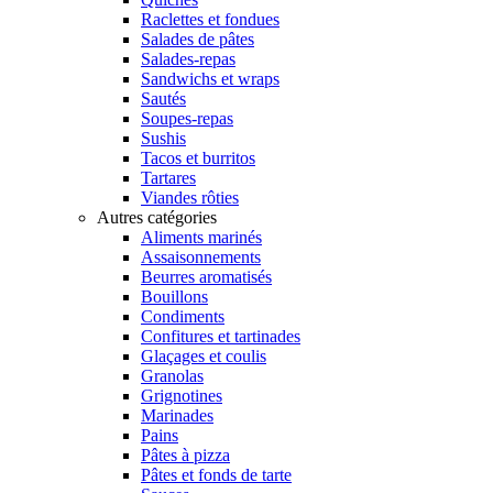
Raclettes et fondues
Salades de pâtes
Salades-repas
Sandwichs et wraps
Sautés
Soupes-repas
Sushis
Tacos et burritos
Tartares
Viandes rôties
Autres catégories
Aliments marinés
Assaisonnements
Beurres aromatisés
Bouillons
Condiments
Confitures et tartinades
Glaçages et coulis
Granolas
Grignotines
Marinades
Pains
Pâtes à pizza
Pâtes et fonds de tarte