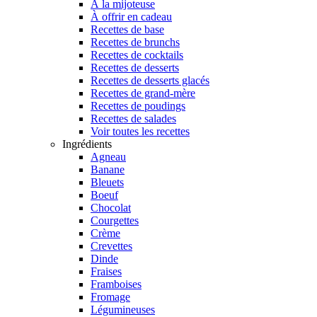
À la mijoteuse
À offrir en cadeau
Recettes de base
Recettes de brunchs
Recettes de cocktails
Recettes de desserts
Recettes de desserts glacés
Recettes de grand-mère
Recettes de poudings
Recettes de salades
Voir toutes les recettes
Ingrédients
Agneau
Banane
Bleuets
Boeuf
Chocolat
Courgettes
Crème
Crevettes
Dinde
Fraises
Framboises
Fromage
Légumineuses