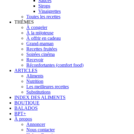
Sauces
Sirops
Vinaigrettes
Toutes les recettes
THÈMES
À congeler
À la mijoteuse
À offrir en cadeau
Grand-maman
Recettes fruitées
Soirées cinéma
Recevoir
Réconfortantes (comfort food)
ARTICLES
Aliments
Nutrition
Les meilleures recettes
Substitutions
INDEX DES ALIMENTS
BOUTIQUE
BALADOS
BPT+
À propos
Annoncer
Nous contacter