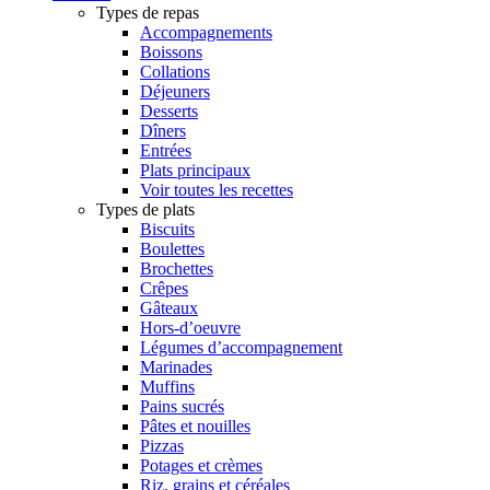
Types de repas
Accompagnements
Boissons
Collations
Déjeuners
Desserts
Dîners
Entrées
Plats principaux
Voir toutes les recettes
Types de plats
Biscuits
Boulettes
Brochettes
Crêpes
Gâteaux
Hors-d’oeuvre
Légumes d’accompagnement
Marinades
Muffins
Pains sucrés
Pâtes et nouilles
Pizzas
Potages et crèmes
Riz, grains et céréales