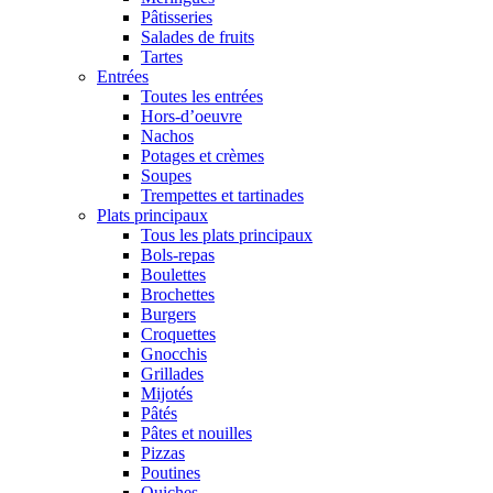
Pâtisseries
Salades de fruits
Tartes
Entrées
Toutes les entrées
Hors-d’oeuvre
Nachos
Potages et crèmes
Soupes
Trempettes et tartinades
Plats principaux
Tous les plats principaux
Bols-repas
Boulettes
Brochettes
Burgers
Croquettes
Gnocchis
Grillades
Mijotés
Pâtés
Pâtes et nouilles
Pizzas
Poutines
Quiches