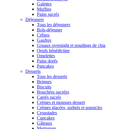
Galettes
Muffins
Pains sucrés
Déjeuners
Tous les déjeuners
Bols-déjeuner
Crêpes
Gaufres
Gruaux overnight et poudings de chia
Oeufs bénédictine
Omelettes
Pains dorés
Pancakes
Desserts
Tous les desserts
Beignes
Biscuits
Bouchées sucrées
Carrés sucrés
Crèmes et mousses dessert
Crèmes glacées, sorbets et popsicles
Croustades
Cupcakes
Gâteaux
Meringues