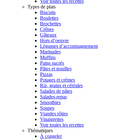
Voir toutes les recettes
Types de plats
Biscuits
Boulettes
Brochettes
Crêpes
Gâteaux
Hors-d’oeuvre
Légumes d’accompagnement
Marinades
Muffins
Pains sucrés
Pâtes et nouilles
Pizzas
Potages et crèmes
Riz, grains et céréales
Salades de pâtes
Salades-repas
Smoothies
Soupes
Viandes rôties
Vinaigrettes
Voir toutes les recettes
Thématiques
À congeler