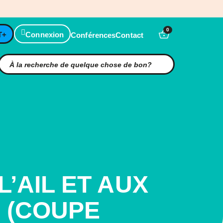
0
T+
Connexion
Conférences
Contact
’AIL ET AUX
 (COUPE