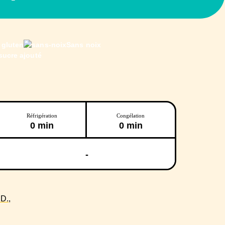
 gluten
Sans noix
sucre ajouté
Réfrigération
Congélation
0 min
0 min
-
D.,