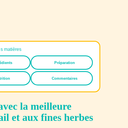
es matières
édients
Préparation
rition
Commentaires
avec la meilleure
ail et aux fines herbes