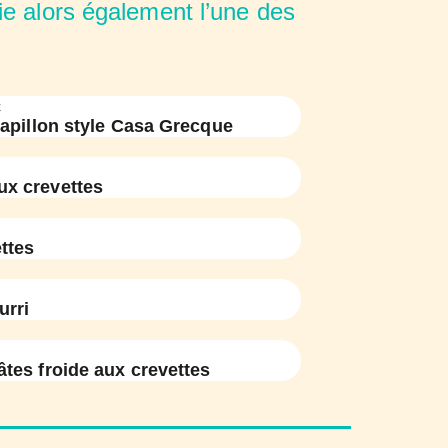
ie alors également l’une des
x
apillon style Casa Grecque
x crevettes
ttes
urri
âtes froide aux crevettes