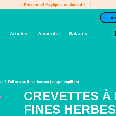
Procure-toi Magiques boulettes!
BP
e
Articles
Aliments
Balados
es à l’ail et aux fines herbes (coupe papillon)
CREVETTES À L
FINES HERBES