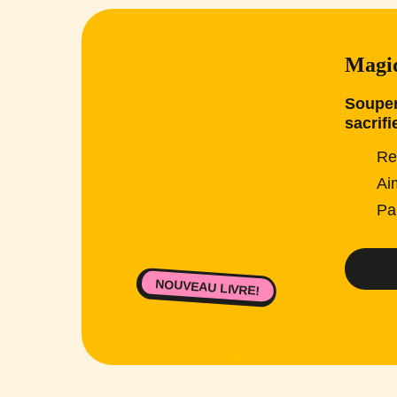
Magiq
Souper
sacrifi
Re
Ai
Pa
NOUVEAU LIVRE!