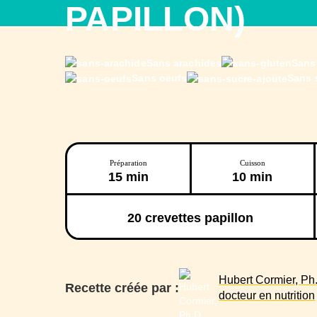
PAPILLON)
Sans arachides
Sans
Sans oeufs
Sans 
Préparation
Cuisson
15 min
10 min
20
crevettes papillon
Hubert Cormier, Ph.
Recette créée par :
docteur en nutrition