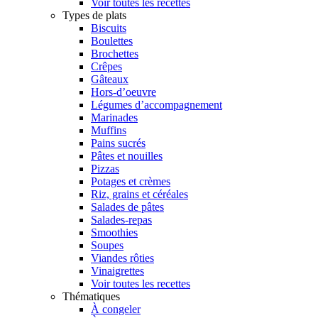
Voir toutes les recettes
Types de plats
Biscuits
Boulettes
Brochettes
Crêpes
Gâteaux
Hors-d’oeuvre
Légumes d’accompagnement
Marinades
Muffins
Pains sucrés
Pâtes et nouilles
Pizzas
Potages et crèmes
Riz, grains et céréales
Salades de pâtes
Salades-repas
Smoothies
Soupes
Viandes rôties
Vinaigrettes
Voir toutes les recettes
Thématiques
À congeler