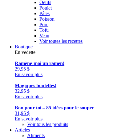
Oeufs
Poulet
Pâtes
Poisson
Porc
Tofu
Veau
Voir toutes les recettes
Boutique
En vedette
Ramène-moi un ramen!
29,95
$
En savoir plus
Magiques boulettes!
32,95
$
En savoir plus
Bon pour toi – 85 idées pour le souper
31,95
$
En savoir plus
Voir tous les produits
Articles
Aliments