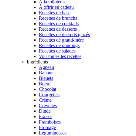
À la mijoteuse
À offrir en cadeau
Recettes de base
Recettes de brunchs
Recettes de cocktails
Recettes de desserts
Recettes de desserts glacés
Recettes de grand-mère
Recettes de poudings
Recettes de salades
Voir toutes les recettes
Ingrédients
Agneau
Banane
Bleuets
Boeuf
Chocolat
Courgettes
Crème
Crevettes
Dinde
Fraises
Framboises
Fromage
Légumineuses