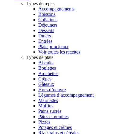
Types de repas
Accompagnements
Boissons
Collations
Déjeuners
Desserts
Dîners
Entrées
Plats principaux
Voir toutes les recettes
Types de plats
Biscuits
Boulettes
Brochettes
Crêpes
Gâteaux
Hors-d’oeuvre
Légumes d’accompagnement
Marinades
Muffins
Pains sucrés
Pâtes et nouilles
Pizzas
Potages et crèmes
Riz, grains et céréales