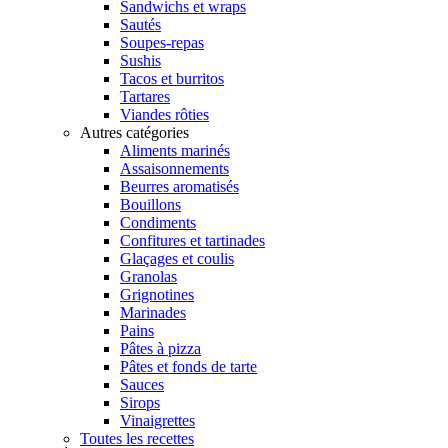
Sandwichs et wraps
Sautés
Soupes-repas
Sushis
Tacos et burritos
Tartares
Viandes rôties
Autres catégories
Aliments marinés
Assaisonnements
Beurres aromatisés
Bouillons
Condiments
Confitures et tartinades
Glaçages et coulis
Granolas
Grignotines
Marinades
Pains
Pâtes à pizza
Pâtes et fonds de tarte
Sauces
Sirops
Vinaigrettes
Toutes les recettes