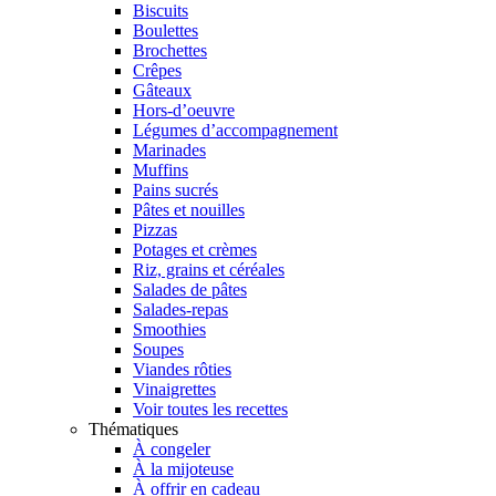
Biscuits
Boulettes
Brochettes
Crêpes
Gâteaux
Hors-d’oeuvre
Légumes d’accompagnement
Marinades
Muffins
Pains sucrés
Pâtes et nouilles
Pizzas
Potages et crèmes
Riz, grains et céréales
Salades de pâtes
Salades-repas
Smoothies
Soupes
Viandes rôties
Vinaigrettes
Voir toutes les recettes
Thématiques
À congeler
À la mijoteuse
À offrir en cadeau