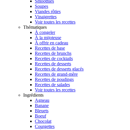
Smoothies
Soupes
Viandes rôties
Vinaigrettes
Voir toutes les recettes
Thématiques
À congeler
À la mijoteuse
À offrir en cadeau
Recettes de base
Recettes de brunchs
Recettes de cocktails
Recettes de desserts
Recettes de desserts glacés
Recettes de grand-mère
Recettes de poudings
Recettes de salades
Voir toutes les recettes
Ingrédients
Agneau
Banane
Bleuets
Boeuf
Chocolat
Courgettes