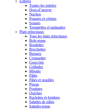
Entrées
Toutes les entrées
Hors-d’oeuvre
Nachos
Potages et crèmes
Soupes
Trempettes et tartinades
Plats principaux
Tous les plats principaux
Bols-repas
Boulettes
Brochettes
Burgers
Croquettes
Gnocchis
Grillades
Mijotés
Pâtés
Pâtes et nouilles
Pizzas
Poutines
Quiches
Raclettes et fondues
Salades de pâtes
Salades-repas