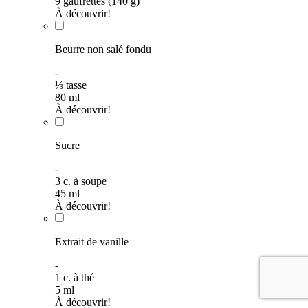
9 gaufrettes (140 g)
À découvrir!
Beurre non salé fondu
-
⅓
tasse
80
ml
À découvrir!
Sucre
-
3
c. à soupe
45
ml
À découvrir!
Extrait de vanille
-
1
c. à thé
5
ml
À découvrir!