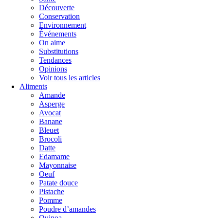
Découverte
Conservation
Environnement
Événements
On aime
Substitutions
Tendances
Opinions
Voir tous les articles
Aliments
Amande
Asperge
Avocat
Banane
Bleuet
Brocoli
Datte
Edamame
Mayonnaise
Oeuf
Patate douce
Pistache
Pomme
Poudre d’amandes
Quinoa