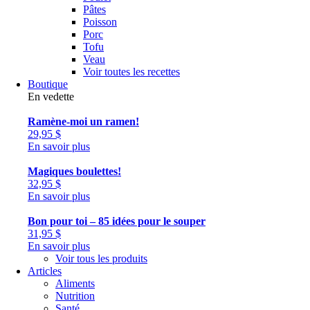
Pâtes
Poisson
Porc
Tofu
Veau
Voir toutes les recettes
Boutique
En vedette
Ramène-moi un ramen!
29,95
$
En savoir plus
Magiques boulettes!
32,95
$
En savoir plus
Bon pour toi – 85 idées pour le souper
31,95
$
En savoir plus
Voir tous les produits
Articles
Aliments
Nutrition
Santé