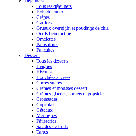
Déjeuners
Tous les déjeuners
Bols-déjeuner
Crêpes
Gaufres
Gruaux overnight et poudings de chia
Oeufs bénédictine
Omelettes
Pains dorés
Pancakes
Desserts
Tous les desserts
Beignes
Biscuits
Bouchées sucrées
Carrés sucrés
Crèmes et mousses dessert
Crèmes glacées, sorbets et popsicles
Croustades
Cupcakes
Gâteaux
Meringues
Pâtisseries
Salades de fruits
Tartes