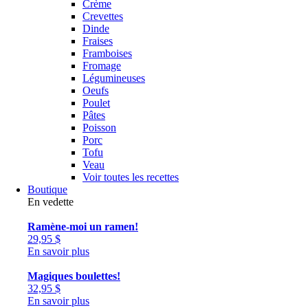
Crème
Crevettes
Dinde
Fraises
Framboises
Fromage
Légumineuses
Oeufs
Poulet
Pâtes
Poisson
Porc
Tofu
Veau
Voir toutes les recettes
Boutique
En vedette
Ramène-moi un ramen!
29,95
$
En savoir plus
Magiques boulettes!
32,95
$
En savoir plus