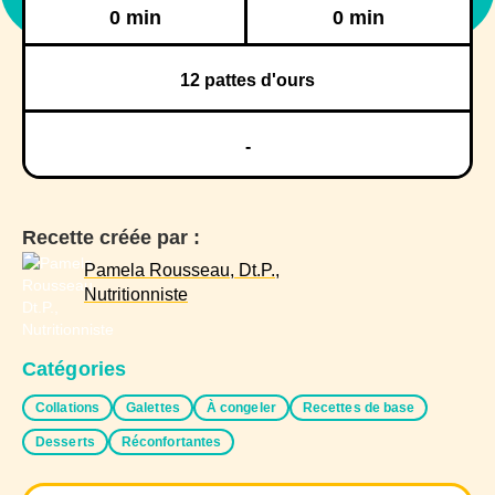
Réfrigération
Congélation
0 min
0 min
12
pattes d'ours
-
Recette créée par :
Pamela Rousseau, Dt.P.,
Nutritionniste
Catégories
Collations
Galettes
À congeler
Recettes de base
Desserts
Réconfortantes