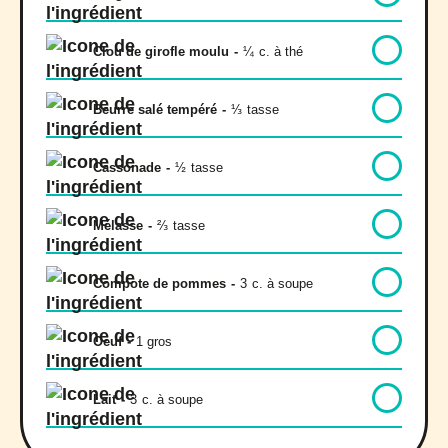
Clou de girofle moulu
-
¼
c. à thé
Beurre salé tempéré
-
⅓
tasse
Cassonade
-
½
tasse
Mélasse
-
⅔
tasse
Compote de pommes
-
3
c. à soupe
Oeuf
-
1 gros
Lait
-
3
c. à soupe