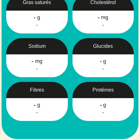
Gras saturés
Cholestérol
-
g
-
mg
-
-
Sodium
Glucides
-
mg
-
g
-
-
Fibres
Protéines
-
g
-
g
-
-