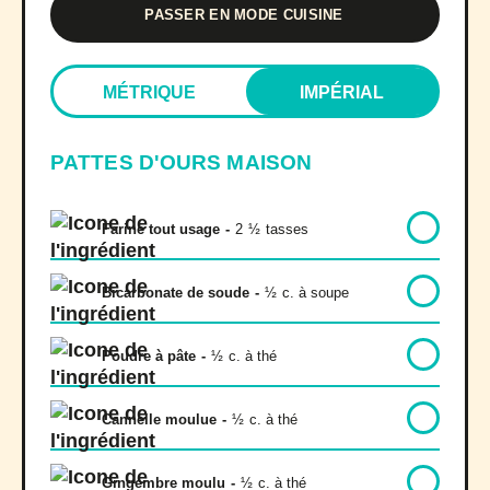
PASSER EN MODE CUISINE
MÉTRIQUE
IMPÉRIAL
PATTES D'OURS MAISON
Farine tout usage
-
2
½
tasses
Bicarbonate de soude
-
½
c. à soupe
Poudre à pâte
-
½
c. à thé
Cannelle moulue
-
½
c. à thé
Gingembre moulu
-
½
c. à thé