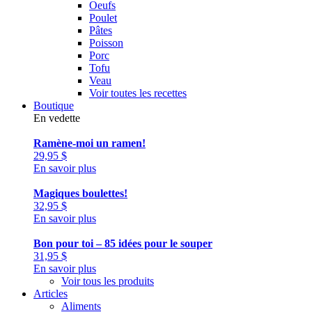
Oeufs
Poulet
Pâtes
Poisson
Porc
Tofu
Veau
Voir toutes les recettes
Boutique
En vedette
Ramène-moi un ramen!
29,95
$
En savoir plus
Magiques boulettes!
32,95
$
En savoir plus
Bon pour toi – 85 idées pour le souper
31,95
$
En savoir plus
Voir tous les produits
Articles
Aliments