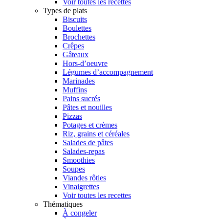
Voir toutes les recettes
Types de plats
Biscuits
Boulettes
Brochettes
Crêpes
Gâteaux
Hors-d’oeuvre
Légumes d’accompagnement
Marinades
Muffins
Pains sucrés
Pâtes et nouilles
Pizzas
Potages et crèmes
Riz, grains et céréales
Salades de pâtes
Salades-repas
Smoothies
Soupes
Viandes rôties
Vinaigrettes
Voir toutes les recettes
Thématiques
À congeler