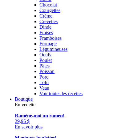
Chocolat
Courgettes
Crème
Crevettes
Dinde
Fraises
Framboises
Fromage
Légumineuses
Oeufs
Poulet
Pâtes
Poisson
Porc
Tofu
Veau
Voir toutes les recettes
Boutique
En vedette
Ramène-moi un ramen!
29,95
$
En savoir plus
Magiques boulettes!