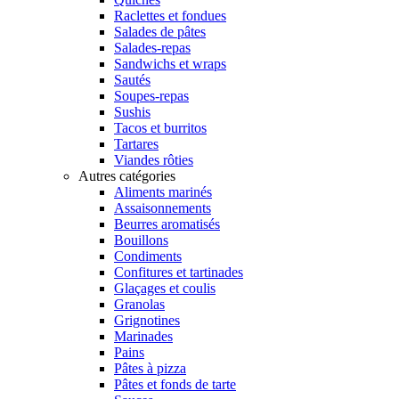
Raclettes et fondues
Salades de pâtes
Salades-repas
Sandwichs et wraps
Sautés
Soupes-repas
Sushis
Tacos et burritos
Tartares
Viandes rôties
Autres catégories
Aliments marinés
Assaisonnements
Beurres aromatisés
Bouillons
Condiments
Confitures et tartinades
Glaçages et coulis
Granolas
Grignotines
Marinades
Pains
Pâtes à pizza
Pâtes et fonds de tarte