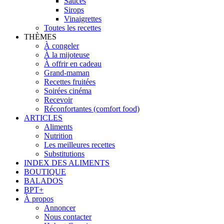
Sauces
Sirops
Vinaigrettes
Toutes les recettes
THÈMES
À congeler
À la mijoteuse
À offrir en cadeau
Grand-maman
Recettes fruitées
Soirées cinéma
Recevoir
Réconfortantes (comfort food)
ARTICLES
Aliments
Nutrition
Les meilleures recettes
Substitutions
INDEX DES ALIMENTS
BOUTIQUE
BALADOS
BPT+
À propos
Annoncer
Nous contacter