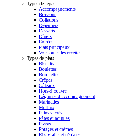
Types de repas
Accompagnements
Boissons
Collations
Déjeuners
Desserts
Dîners
Entrées
Plats principaux
Voir toutes les recettes
Types de plats
Biscuits
Boulettes
Brochettes
Crêpes
Gâteaux
Hors-d’oeuvre
Légumes d’accompagnement
Marinades
Muffins
Pains sucrés
Pâtes et nouilles
Pizzas
Potages et crèmes
Riz, grains et céréales