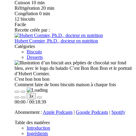
Cuisson
10 min
Réfrigération
20 min
Congélation
0 min
12
biscuits
Facile
Recette créée par :
Hubert Cormier, Ph.D., docteur en nutrition
Catégories
Biscuits
Desserts
C'est bon bon bon
Comment faire de bons biscuits maison à chaque fois
Play
Pause
1x
Episode
Episode
00:00
/
00:18:39
Abonnement :
Apple Podcasts
|
Google Podcasts
|
Spotify
Table des matières
Introduction
Ingrédients