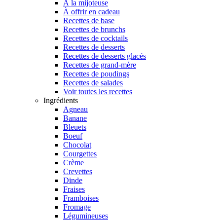
À la mijoteuse
À offrir en cadeau
Recettes de base
Recettes de brunchs
Recettes de cocktails
Recettes de desserts
Recettes de desserts glacés
Recettes de grand-mère
Recettes de poudings
Recettes de salades
Voir toutes les recettes
Ingrédients
Agneau
Banane
Bleuets
Boeuf
Chocolat
Courgettes
Crème
Crevettes
Dinde
Fraises
Framboises
Fromage
Légumineuses