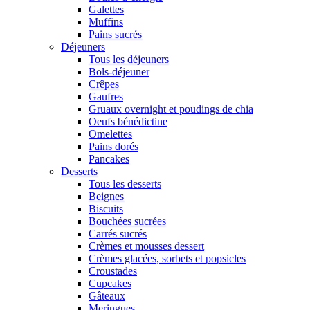
Galettes
Muffins
Pains sucrés
Déjeuners
Tous les déjeuners
Bols-déjeuner
Crêpes
Gaufres
Gruaux overnight et poudings de chia
Oeufs bénédictine
Omelettes
Pains dorés
Pancakes
Desserts
Tous les desserts
Beignes
Biscuits
Bouchées sucrées
Carrés sucrés
Crèmes et mousses dessert
Crèmes glacées, sorbets et popsicles
Croustades
Cupcakes
Gâteaux
Meringues