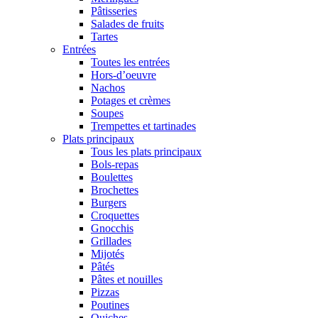
Pâtisseries
Salades de fruits
Tartes
Entrées
Toutes les entrées
Hors-d’oeuvre
Nachos
Potages et crèmes
Soupes
Trempettes et tartinades
Plats principaux
Tous les plats principaux
Bols-repas
Boulettes
Brochettes
Burgers
Croquettes
Gnocchis
Grillades
Mijotés
Pâtés
Pâtes et nouilles
Pizzas
Poutines
Quiches