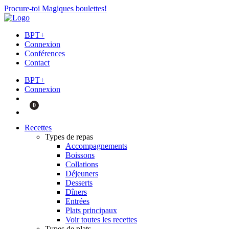
Procure-toi Magiques boulettes!
BPT+
Connexion
Conférences
Contact
BPT+
Connexion
0
Recettes
Types de repas
Accompagnements
Boissons
Collations
Déjeuners
Desserts
Dîners
Entrées
Plats principaux
Voir toutes les recettes
Types de plats