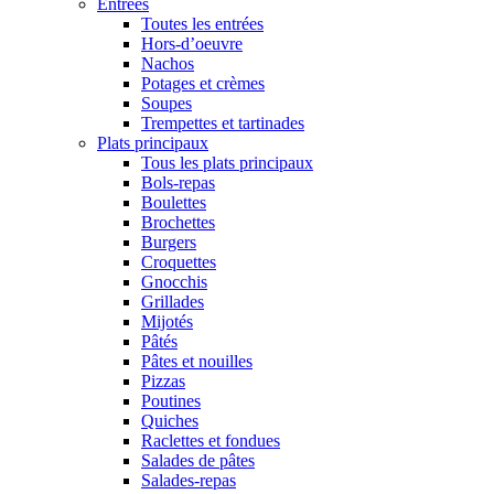
Entrées
Toutes les entrées
Hors-d’oeuvre
Nachos
Potages et crèmes
Soupes
Trempettes et tartinades
Plats principaux
Tous les plats principaux
Bols-repas
Boulettes
Brochettes
Burgers
Croquettes
Gnocchis
Grillades
Mijotés
Pâtés
Pâtes et nouilles
Pizzas
Poutines
Quiches
Raclettes et fondues
Salades de pâtes
Salades-repas