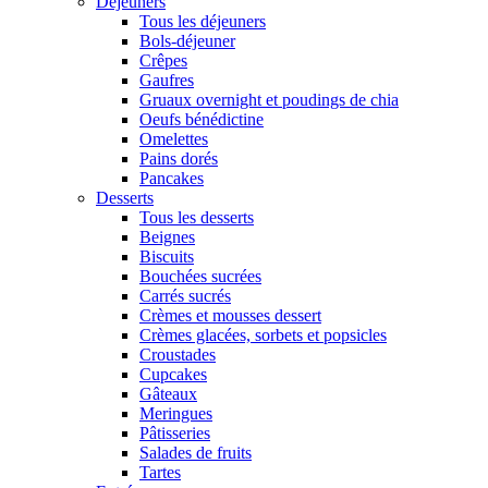
Déjeuners
Tous les déjeuners
Bols-déjeuner
Crêpes
Gaufres
Gruaux overnight et poudings de chia
Oeufs bénédictine
Omelettes
Pains dorés
Pancakes
Desserts
Tous les desserts
Beignes
Biscuits
Bouchées sucrées
Carrés sucrés
Crèmes et mousses dessert
Crèmes glacées, sorbets et popsicles
Croustades
Cupcakes
Gâteaux
Meringues
Pâtisseries
Salades de fruits
Tartes