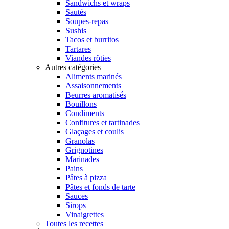
Sandwichs et wraps
Sautés
Soupes-repas
Sushis
Tacos et burritos
Tartares
Viandes rôties
Autres catégories
Aliments marinés
Assaisonnements
Beurres aromatisés
Bouillons
Condiments
Confitures et tartinades
Glaçages et coulis
Granolas
Grignotines
Marinades
Pains
Pâtes à pizza
Pâtes et fonds de tarte
Sauces
Sirops
Vinaigrettes
Toutes les recettes