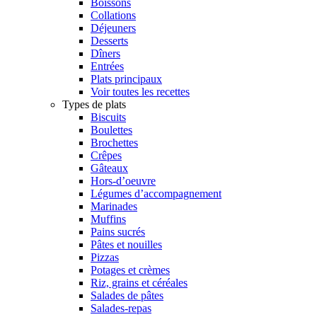
Boissons
Collations
Déjeuners
Desserts
Dîners
Entrées
Plats principaux
Voir toutes les recettes
Types de plats
Biscuits
Boulettes
Brochettes
Crêpes
Gâteaux
Hors-d’oeuvre
Légumes d’accompagnement
Marinades
Muffins
Pains sucrés
Pâtes et nouilles
Pizzas
Potages et crèmes
Riz, grains et céréales
Salades de pâtes
Salades-repas