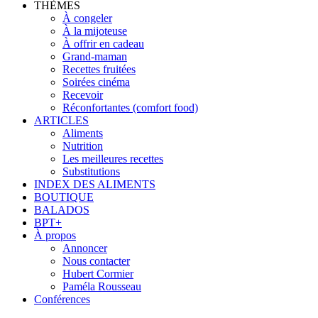
THÈMES
À congeler
À la mijoteuse
À offrir en cadeau
Grand-maman
Recettes fruitées
Soirées cinéma
Recevoir
Réconfortantes (comfort food)
ARTICLES
Aliments
Nutrition
Les meilleures recettes
Substitutions
INDEX DES ALIMENTS
BOUTIQUE
BALADOS
BPT+
À propos
Annoncer
Nous contacter
Hubert Cormier
Paméla Rousseau
Conférences