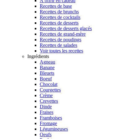
À offrir en cadeau
Recettes de base
Recettes de brunchs
Recettes de cocktails
Recettes de desserts
Recettes de desserts glacés
Recettes de grand-mère
Recettes de poudings
Recettes de salades
Voir toutes les recettes
Ingrédients
Agneau
Banane
Bleuets
Boeuf
Chocolat
Courgettes
Crème
Crevettes
Dinde
Fraises
Framboises
Fromage
Légumineuses
Oeufs