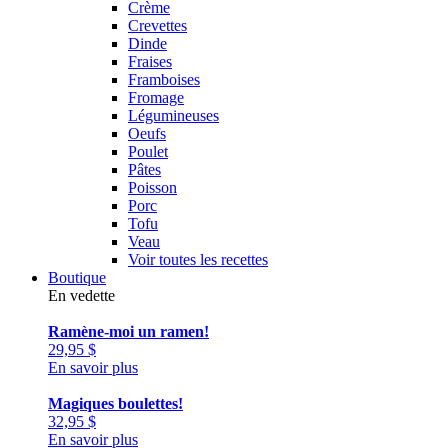
Crème
Crevettes
Dinde
Fraises
Framboises
Fromage
Légumineuses
Oeufs
Poulet
Pâtes
Poisson
Porc
Tofu
Veau
Voir toutes les recettes
Boutique
En vedette
Ramène-moi un ramen!
29,95
$
En savoir plus
Magiques boulettes!
32,95
$
En savoir plus