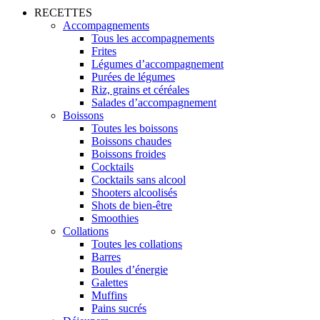
RECETTES
Accompagnements
Tous les accompagnements
Frites
Légumes d’accompagnement
Purées de légumes
Riz, grains et céréales
Salades d’accompagnement
Boissons
Toutes les boissons
Boissons chaudes
Boissons froides
Cocktails
Cocktails sans alcool
Shooters alcoolisés
Shots de bien-être
Smoothies
Collations
Toutes les collations
Barres
Boules d’énergie
Galettes
Muffins
Pains sucrés