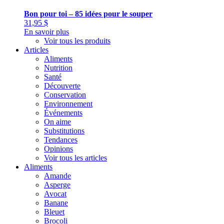
Bon pour toi – 85 idées pour le souper
31,95
$
En savoir plus
Voir tous les produits
Articles
Aliments
Nutrition
Santé
Découverte
Conservation
Environnement
Événements
On aime
Substitutions
Tendances
Opinions
Voir tous les articles
Aliments
Amande
Asperge
Avocat
Banane
Bleuet
Brocoli