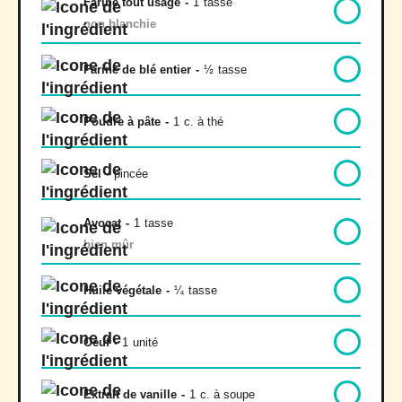
Farine tout usage
-
1
tasse
non blanchie
Farine de blé entier
-
½
tasse
Poudre à pâte
-
1
c. à thé
Sel
-
pincée
Avocat
-
1
tasse
bien mûr
Huile végétale
-
¼
tasse
Oeuf
-
1
unité
Extrait de vanille
-
1
c. à soupe