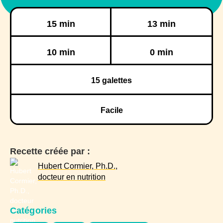
Préparation
Cuisson
15 min
13 min
Réfrigération
Congélation
10 min
0 min
15
galettes
Facile
Recette créée par :
Hubert Cormier, Ph.D.,
docteur en nutrition
Catégories