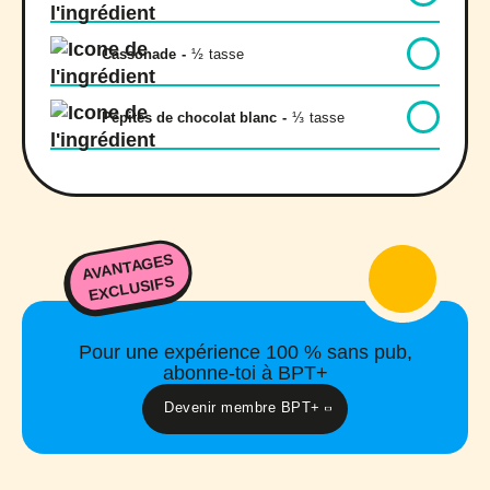
Cassonade
-
½
tasse
Pépites de chocolat blanc
-
⅓
tasse
AVANTAGES
EXCLUSIFS
Pour une expérience 100 % sans pub,
abonne-toi à BPT+
Devenir membre BPT+