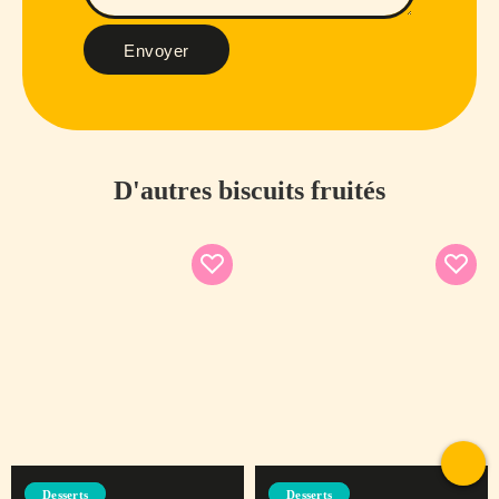
Envoyer
D'autres biscuits fruités
To
Desserts
Desserts