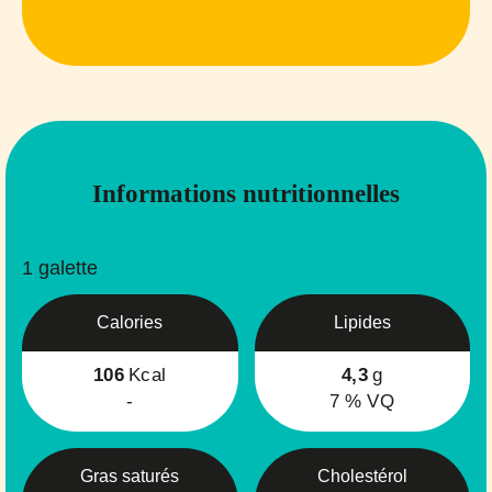
Informations nutritionnelles
1 galette
Calories
Lipides
106
Kcal
4,3
g
-
7
% VQ
Gras saturés
Cholestérol