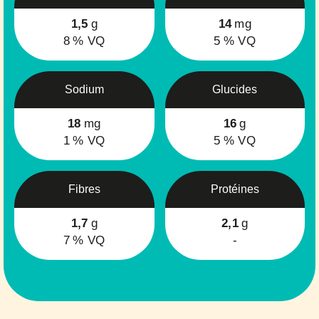
1,5
g
14
mg
8
% VQ
5
% VQ
Sodium
Glucides
18
mg
16
g
1
% VQ
5
% VQ
Fibres
Protéines
1,7
g
2,1
g
7
% VQ
-