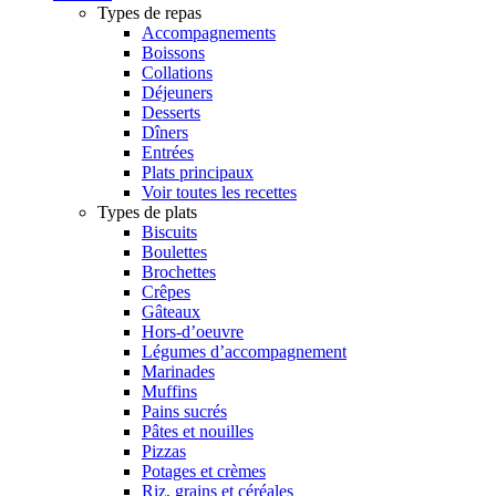
Types de repas
Accompagnements
Boissons
Collations
Déjeuners
Desserts
Dîners
Entrées
Plats principaux
Voir toutes les recettes
Types de plats
Biscuits
Boulettes
Brochettes
Crêpes
Gâteaux
Hors-d’oeuvre
Légumes d’accompagnement
Marinades
Muffins
Pains sucrés
Pâtes et nouilles
Pizzas
Potages et crèmes
Riz, grains et céréales