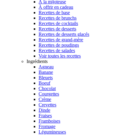
À la mijoteuse
À offrir en cadeau
Recettes de base
Recettes de brunchs
Recettes de cocktails
Recettes de desserts
Recettes de desserts glacés
Recettes de grand-mère
Recettes de poudings
Recettes de salades
Voir toutes les recettes
Ingrédients
Agneau
Banane
Bleuets
Boeuf
Chocolat
Courgettes
Crème
Crevettes
Dinde
Fraises
Framboises
Fromage
Légumineuses