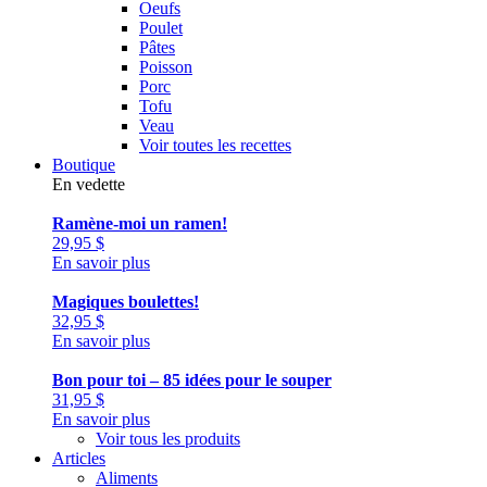
Oeufs
Poulet
Pâtes
Poisson
Porc
Tofu
Veau
Voir toutes les recettes
Boutique
En vedette
Ramène-moi un ramen!
29,95
$
En savoir plus
Magiques boulettes!
32,95
$
En savoir plus
Bon pour toi – 85 idées pour le souper
31,95
$
En savoir plus
Voir tous les produits
Articles
Aliments