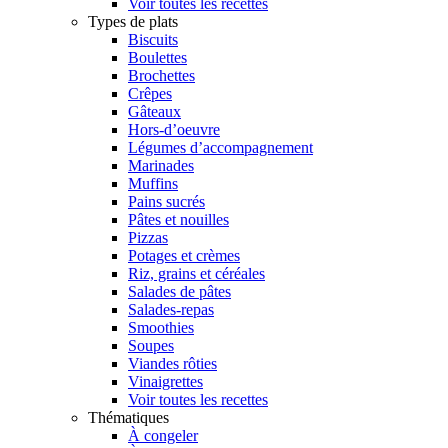
Voir toutes les recettes
Types de plats
Biscuits
Boulettes
Brochettes
Crêpes
Gâteaux
Hors-d’oeuvre
Légumes d’accompagnement
Marinades
Muffins
Pains sucrés
Pâtes et nouilles
Pizzas
Potages et crèmes
Riz, grains et céréales
Salades de pâtes
Salades-repas
Smoothies
Soupes
Viandes rôties
Vinaigrettes
Voir toutes les recettes
Thématiques
À congeler