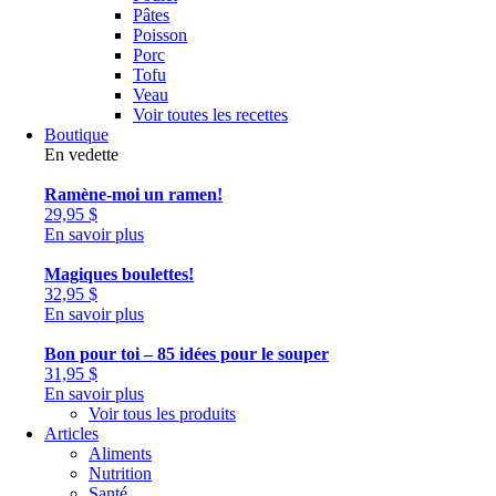
Pâtes
Poisson
Porc
Tofu
Veau
Voir toutes les recettes
Boutique
En vedette
Ramène-moi un ramen!
29,95
$
En savoir plus
Magiques boulettes!
32,95
$
En savoir plus
Bon pour toi – 85 idées pour le souper
31,95
$
En savoir plus
Voir tous les produits
Articles
Aliments
Nutrition
Santé