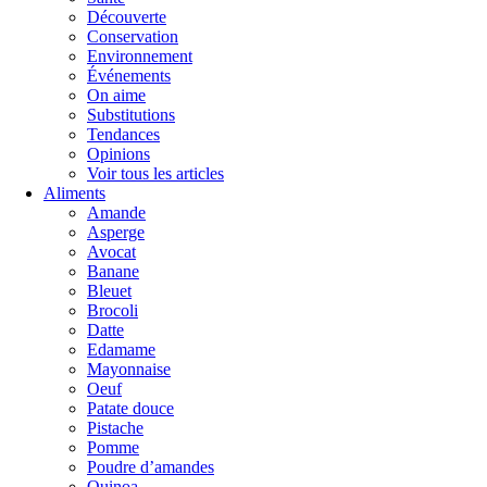
Découverte
Conservation
Environnement
Événements
On aime
Substitutions
Tendances
Opinions
Voir tous les articles
Aliments
Amande
Asperge
Avocat
Banane
Bleuet
Brocoli
Datte
Edamame
Mayonnaise
Oeuf
Patate douce
Pistache
Pomme
Poudre d’amandes
Quinoa