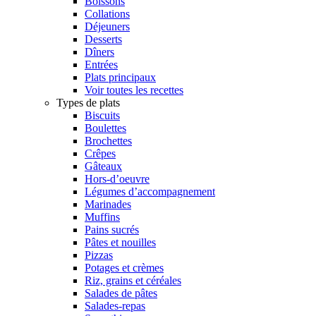
Boissons
Collations
Déjeuners
Desserts
Dîners
Entrées
Plats principaux
Voir toutes les recettes
Types de plats
Biscuits
Boulettes
Brochettes
Crêpes
Gâteaux
Hors-d’oeuvre
Légumes d’accompagnement
Marinades
Muffins
Pains sucrés
Pâtes et nouilles
Pizzas
Potages et crèmes
Riz, grains et céréales
Salades de pâtes
Salades-repas