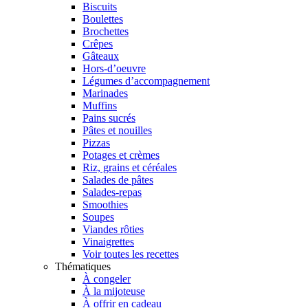
Biscuits
Boulettes
Brochettes
Crêpes
Gâteaux
Hors-d’oeuvre
Légumes d’accompagnement
Marinades
Muffins
Pains sucrés
Pâtes et nouilles
Pizzas
Potages et crèmes
Riz, grains et céréales
Salades de pâtes
Salades-repas
Smoothies
Soupes
Viandes rôties
Vinaigrettes
Voir toutes les recettes
Thématiques
À congeler
À la mijoteuse
À offrir en cadeau