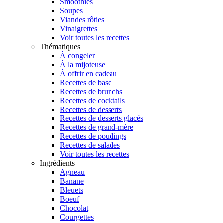
Smoothies
Soupes
Viandes rôties
Vinaigrettes
Voir toutes les recettes
Thématiques
À congeler
À la mijoteuse
À offrir en cadeau
Recettes de base
Recettes de brunchs
Recettes de cocktails
Recettes de desserts
Recettes de desserts glacés
Recettes de grand-mère
Recettes de poudings
Recettes de salades
Voir toutes les recettes
Ingrédients
Agneau
Banane
Bleuets
Boeuf
Chocolat
Courgettes