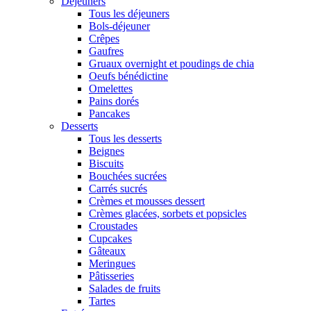
Déjeuners
Tous les déjeuners
Bols-déjeuner
Crêpes
Gaufres
Gruaux overnight et poudings de chia
Oeufs bénédictine
Omelettes
Pains dorés
Pancakes
Desserts
Tous les desserts
Beignes
Biscuits
Bouchées sucrées
Carrés sucrés
Crèmes et mousses dessert
Crèmes glacées, sorbets et popsicles
Croustades
Cupcakes
Gâteaux
Meringues
Pâtisseries
Salades de fruits
Tartes