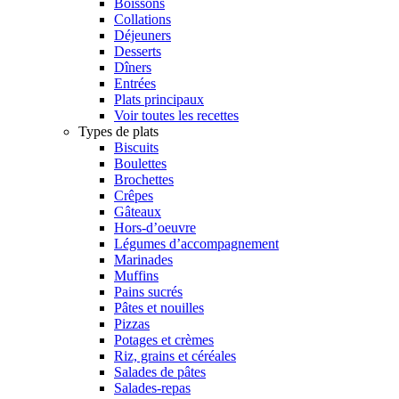
Boissons
Collations
Déjeuners
Desserts
Dîners
Entrées
Plats principaux
Voir toutes les recettes
Types de plats
Biscuits
Boulettes
Brochettes
Crêpes
Gâteaux
Hors-d’oeuvre
Légumes d’accompagnement
Marinades
Muffins
Pains sucrés
Pâtes et nouilles
Pizzas
Potages et crèmes
Riz, grains et céréales
Salades de pâtes
Salades-repas