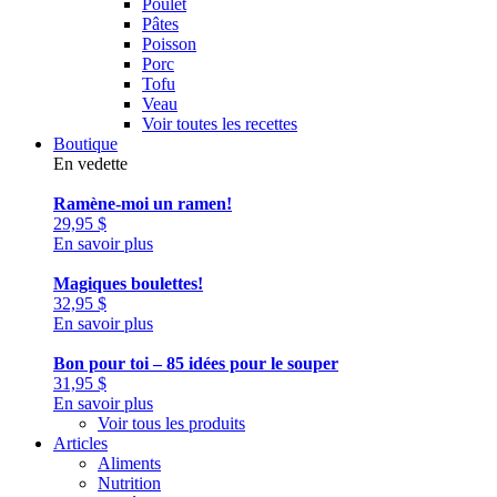
Poulet
Pâtes
Poisson
Porc
Tofu
Veau
Voir toutes les recettes
Boutique
En vedette
Ramène-moi un ramen!
29,95
$
En savoir plus
Magiques boulettes!
32,95
$
En savoir plus
Bon pour toi – 85 idées pour le souper
31,95
$
En savoir plus
Voir tous les produits
Articles
Aliments
Nutrition