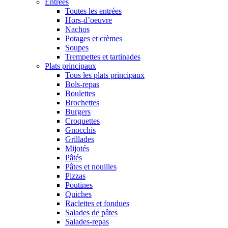
Entrées
Toutes les entrées
Hors-d’oeuvre
Nachos
Potages et crèmes
Soupes
Trempettes et tartinades
Plats principaux
Tous les plats principaux
Bols-repas
Boulettes
Brochettes
Burgers
Croquettes
Gnocchis
Grillades
Mijotés
Pâtés
Pâtes et nouilles
Pizzas
Poutines
Quiches
Raclettes et fondues
Salades de pâtes
Salades-repas