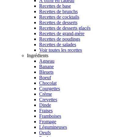
À offrir en cadeau
Recettes de base
Recettes de brunchs
Recettes de cocktails
Recettes de desserts
Recettes de desserts glacés
Recettes de grand-mère
Recettes de poudings
Recettes de salades
Voir toutes les recettes
Ingrédients
Agneau
Banane
Bleuets
Boeuf
Chocolat
Courgettes
Crème
Crevettes
Dinde
Fraises
Framboises
Fromage
Légumineuses
Oeufs