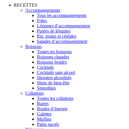
RECETTES
Accompagnements
Tous les accompagnements
Frites
Légumes d’accompagnement
Purées de légumes
Riz, grains et céréales
Salades d’accompagnement
Boissons
Toutes les boissons
Boissons chaudes
Boissons froides
Cocktails
Cocktails sans alcool
Shooters alcoolisés
Shots de bien-être
Smoothies
Collations
Toutes les collations
Barres
Boules d’énergie
Galettes
Muffins
Pains sucrés