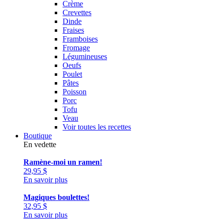
Crème
Crevettes
Dinde
Fraises
Framboises
Fromage
Légumineuses
Oeufs
Poulet
Pâtes
Poisson
Porc
Tofu
Veau
Voir toutes les recettes
Boutique
En vedette
Ramène-moi un ramen!
29,95
$
En savoir plus
Magiques boulettes!
32,95
$
En savoir plus