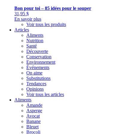
Bon pour toi – 85 idées pour le souper
31,95
$
En savoir plus
Voir tous les produits
Articles
Aliments
Nutrition
Santé
Découverte
Conservation
Environnement
Événements
On aime
Substitutions
Tendances
Opinions
Voir tous les articles
Aliments
Amande
Asperge
Avocat
Banane
Bleuet
Brocoli