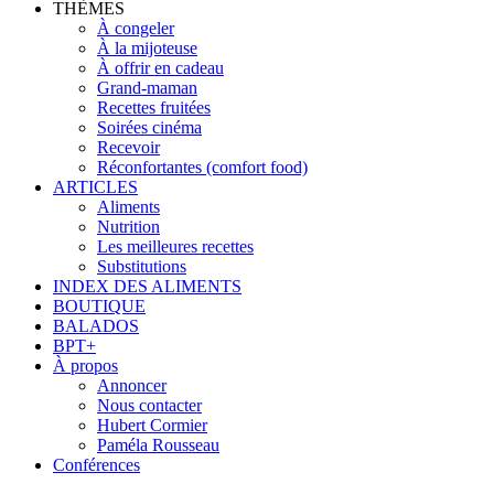
THÈMES
À congeler
À la mijoteuse
À offrir en cadeau
Grand-maman
Recettes fruitées
Soirées cinéma
Recevoir
Réconfortantes (comfort food)
ARTICLES
Aliments
Nutrition
Les meilleures recettes
Substitutions
INDEX DES ALIMENTS
BOUTIQUE
BALADOS
BPT+
À propos
Annoncer
Nous contacter
Hubert Cormier
Paméla Rousseau
Conférences