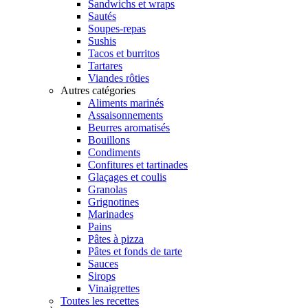
Sandwichs et wraps
Sautés
Soupes-repas
Sushis
Tacos et burritos
Tartares
Viandes rôties
Autres catégories
Aliments marinés
Assaisonnements
Beurres aromatisés
Bouillons
Condiments
Confitures et tartinades
Glaçages et coulis
Granolas
Grignotines
Marinades
Pains
Pâtes à pizza
Pâtes et fonds de tarte
Sauces
Sirops
Vinaigrettes
Toutes les recettes