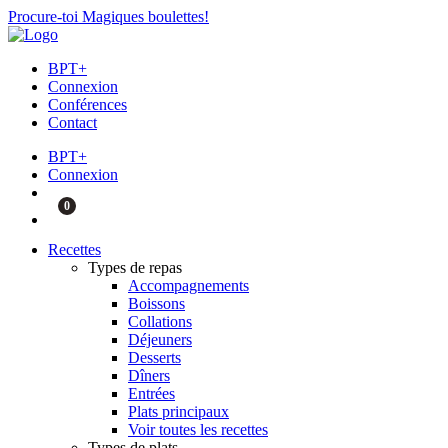
Procure-toi Magiques boulettes!
BPT+
Connexion
Conférences
Contact
BPT+
Connexion
0
Recettes
Types de repas
Accompagnements
Boissons
Collations
Déjeuners
Desserts
Dîners
Entrées
Plats principaux
Voir toutes les recettes
Types de plats