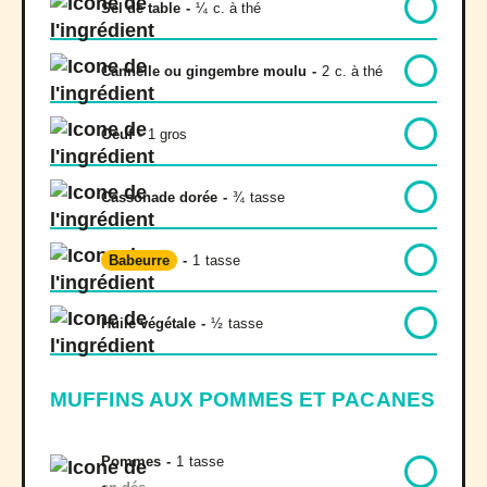
Sel de table
-
¼
c. à thé
Cannelle ou gingembre moulu
-
2
c. à thé
Oeuf
-
1 gros
Cassonade dorée
-
¾
tasse
Babeurre
-
1
tasse
Huile végétale
-
½
tasse
MUFFINS AUX POMMES ET PACANES
Pommes
-
1
tasse