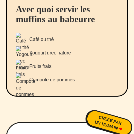
Avec quoi servir les
muffins au babeurre
Café ou thé
Yogourt grec nature
Fruits frais
Compote de pommes
CRÉÉE PAR
UN HUMAIN
❤