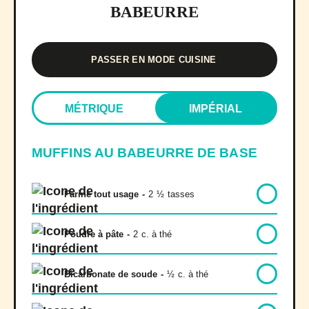
BABEURRE
PASSER EN MODE CUISINE
MÉTRIQUE
IMPÉRIAL
MUFFINS AU BABEURRE DE BASE
Farine tout usage
-
2
½
tasses
Poudre à pâte
-
2
c. à thé
Bicarbonate de soude
-
½
c. à thé