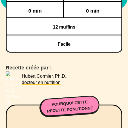
Réfrigération
Congélation
0 min
0 min
12
muffins
Facile
Recette créée par :
Hubert Cormier, Ph.D.,
docteur en nutrition
POURQUOI CETTE
RECETTE FONCTIONNE