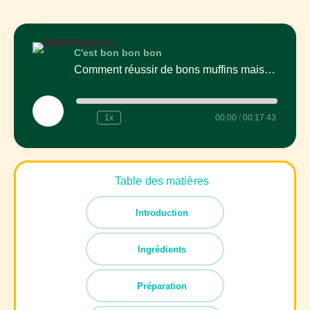
C'est bon bon bon
Comment réussir de bons muffins maison : texture, astuces et idées à essayer
Play
1x
00:00
/
00:17:43
Episode
Table des matières
Introduction
Ingrédients
Préparation