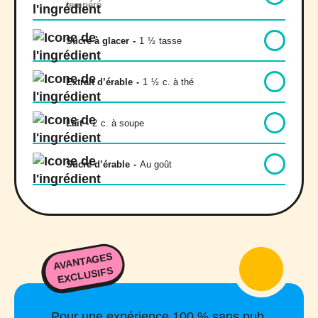
tempéré
Sucre à glacer
-
1
½
tasse
Extrait d’érable
-
1
½
c. à thé
Lait
-
2
c. à soupe
Sucre d’érable
-
Au goût
AVANTAGES
EXCLUSIFS
Pour une expérience 100 % sans pub,