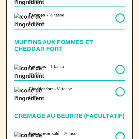
en dés
Pacanes
-
½
tasse
hachées
MUFFINS AUX POMMES ET
CHEDDAR FORT
Pommes
-
1
tasse
en dés
Cheddar fort
-
½
tasse
râpé
CRÉMAGE AU BEURRE (FACULTATIF)
Beurre non salé
-
½
tasse