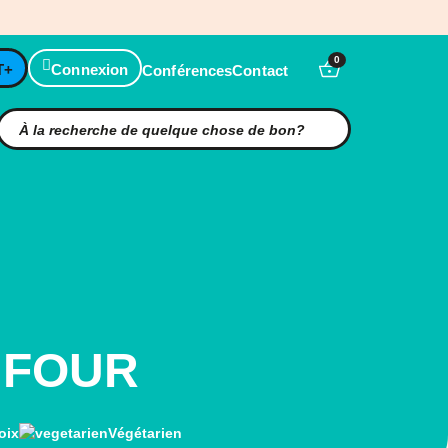
0
T+
Connexion
Conférences
Contact
 FOUR
oix
Végétarien