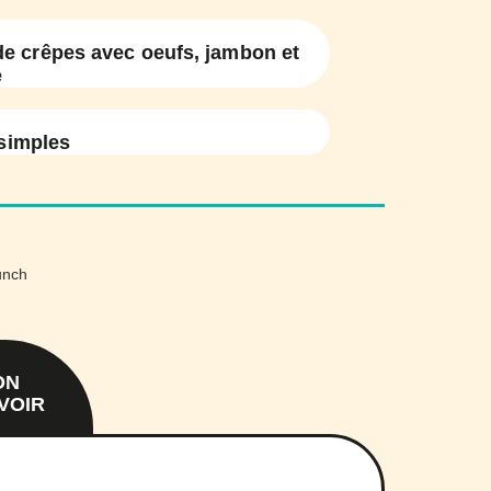
de crêpes avec oeufs, jambon et
e
simples
ON
VOIR