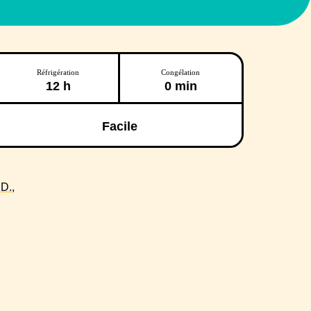
Réfrigération
Congélation
12 h
0 min
Facile
D.,