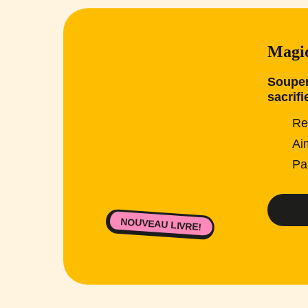
Magiq
Souper
sacrifi
Re
Ai
Pa
NOUVEAU LIVRE!