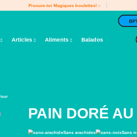
Procure-toi Magiques boulettes!
BP
e
Articles
Aliments
Balados
four
PAIN DORÉ AU
Sans arachides
Sans n