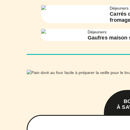
Déjeuners
Carrés 
fromag
Déjeuners
Gaufres maison 
B
À SA