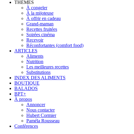
THÈMES
À congeler
À la mijoteuse
À offrir en cadeau
Grand-maman
Recettes fruitées
Soirées cinéma
Recevoir
Réconfortantes (comfort food)
ARTICLES
Aliments
Nutrition
Les meilleures recettes
Substitutions
INDEX DES ALIMENTS
BOUTIQUE
BALADOS
BPT+
À propos
Annoncer
Nous contacter
Hubert Cormier
Paméla Rousseau
Conférences