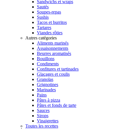
Sandwichs et wraps
Sautés
Soupes-repas
Sushis
Tacos et burritos
Tartares
Viandes rôties
Autres catégories
Aliments marinés
Assaisonnements
Beurres aromatisés
Bouillons
Condiments
Confitures et tartinades
Glaçages et coulis
Granolas
Grignotines
Marinades
Pains
Pâtes à pizza
Pâtes et fonds de tarte
Sauces
Sirops
Vinaigrettes
Toutes les recettes