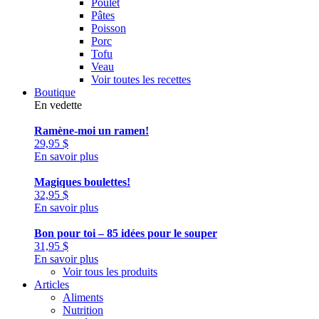
Poulet
Pâtes
Poisson
Porc
Tofu
Veau
Voir toutes les recettes
Boutique
En vedette
Ramène-moi un ramen!
29,95
$
En savoir plus
Magiques boulettes!
32,95
$
En savoir plus
Bon pour toi – 85 idées pour le souper
31,95
$
En savoir plus
Voir tous les produits
Articles
Aliments
Nutrition