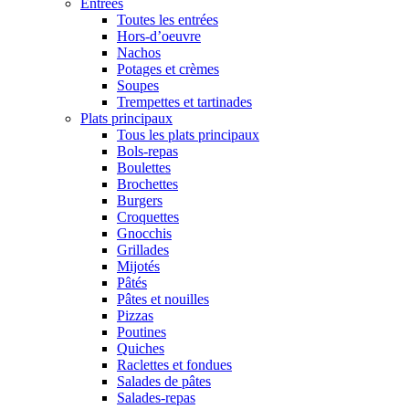
Entrées
Toutes les entrées
Hors-d’oeuvre
Nachos
Potages et crèmes
Soupes
Trempettes et tartinades
Plats principaux
Tous les plats principaux
Bols-repas
Boulettes
Brochettes
Burgers
Croquettes
Gnocchis
Grillades
Mijotés
Pâtés
Pâtes et nouilles
Pizzas
Poutines
Quiches
Raclettes et fondues
Salades de pâtes
Salades-repas