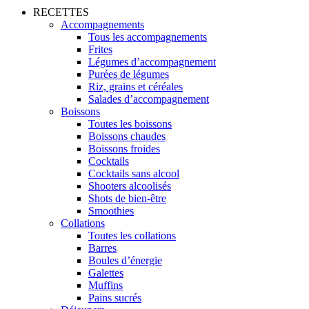
RECETTES
Accompagnements
Tous les accompagnements
Frites
Légumes d’accompagnement
Purées de légumes
Riz, grains et céréales
Salades d’accompagnement
Boissons
Toutes les boissons
Boissons chaudes
Boissons froides
Cocktails
Cocktails sans alcool
Shooters alcoolisés
Shots de bien-être
Smoothies
Collations
Toutes les collations
Barres
Boules d’énergie
Galettes
Muffins
Pains sucrés