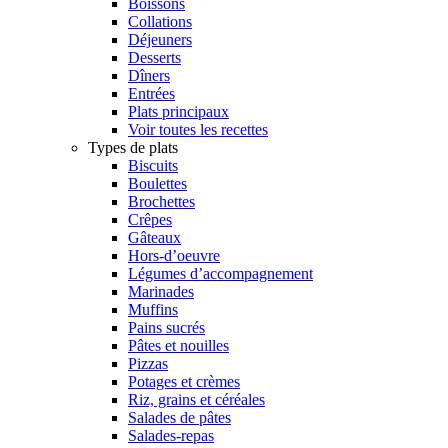
Boissons
Collations
Déjeuners
Desserts
Dîners
Entrées
Plats principaux
Voir toutes les recettes
Types de plats
Biscuits
Boulettes
Brochettes
Crêpes
Gâteaux
Hors-d’oeuvre
Légumes d’accompagnement
Marinades
Muffins
Pains sucrés
Pâtes et nouilles
Pizzas
Potages et crèmes
Riz, grains et céréales
Salades de pâtes
Salades-repas