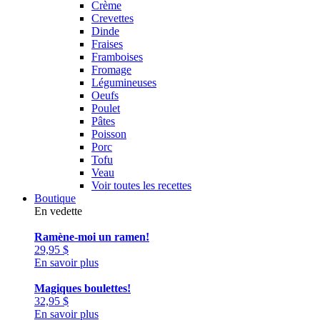
Crème
Crevettes
Dinde
Fraises
Framboises
Fromage
Légumineuses
Oeufs
Poulet
Pâtes
Poisson
Porc
Tofu
Veau
Voir toutes les recettes
Boutique
En vedette
Ramène-moi un ramen!
29,95
$
En savoir plus
Magiques boulettes!
32,95
$
En savoir plus