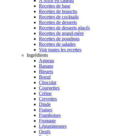
À offrir en cadeau
Recettes de base
Recettes de brunchs
Recettes de cocktails
Recettes de desserts
Recettes de desserts glacés
Recettes de grand-mère
Recettes de poudings
Recettes de salades
Voir toutes les recettes
Ingrédients
Agneau
Banane
Bleuets
Boeuf
Chocolat
Courgettes
Crème
Crevettes
Dinde
Fraises
Framboises
Fromage
Légumineuses
Oeufs