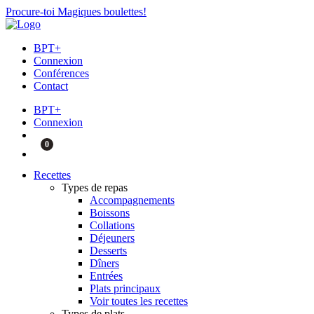
Procure-toi Magiques boulettes!
BPT+
Connexion
Conférences
Contact
BPT+
Connexion
0
Recettes
Types de repas
Accompagnements
Boissons
Collations
Déjeuners
Desserts
Dîners
Entrées
Plats principaux
Voir toutes les recettes
Types de plats