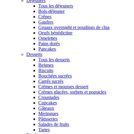
Déjeuners
Tous les déjeuners
Bols-déjeuner
Crêpes
Gaufres
Gruaux overnight et poudings de chia
Oeufs bénédictine
Omelettes
Pains dorés
Pancakes
Desserts
Tous les desserts
Beignes
Biscuits
Bouchées sucrées
Carrés sucrés
Crèmes et mousses dessert
Crèmes glacées, sorbets et popsicles
Croustades
Cupcakes
Gâteaux
Meringues
Pâtisseries
Salades de fruits
Tartes