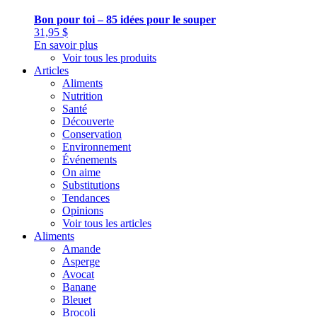
Bon pour toi – 85 idées pour le souper
31,95
$
En savoir plus
Voir tous les produits
Articles
Aliments
Nutrition
Santé
Découverte
Conservation
Environnement
Événements
On aime
Substitutions
Tendances
Opinions
Voir tous les articles
Aliments
Amande
Asperge
Avocat
Banane
Bleuet
Brocoli