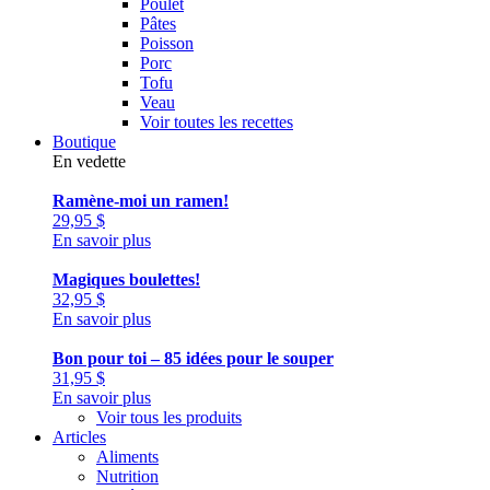
Poulet
Pâtes
Poisson
Porc
Tofu
Veau
Voir toutes les recettes
Boutique
En vedette
Ramène-moi un ramen!
29,95
$
En savoir plus
Magiques boulettes!
32,95
$
En savoir plus
Bon pour toi – 85 idées pour le souper
31,95
$
En savoir plus
Voir tous les produits
Articles
Aliments
Nutrition