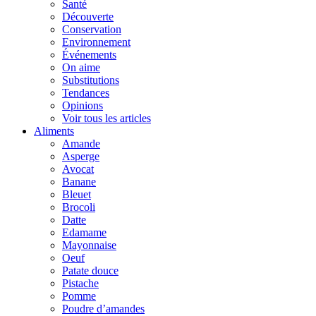
Santé
Découverte
Conservation
Environnement
Événements
On aime
Substitutions
Tendances
Opinions
Voir tous les articles
Aliments
Amande
Asperge
Avocat
Banane
Bleuet
Brocoli
Datte
Edamame
Mayonnaise
Oeuf
Patate douce
Pistache
Pomme
Poudre d’amandes