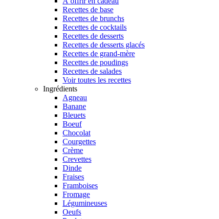
À offrir en cadeau
Recettes de base
Recettes de brunchs
Recettes de cocktails
Recettes de desserts
Recettes de desserts glacés
Recettes de grand-mère
Recettes de poudings
Recettes de salades
Voir toutes les recettes
Ingrédients
Agneau
Banane
Bleuets
Boeuf
Chocolat
Courgettes
Crème
Crevettes
Dinde
Fraises
Framboises
Fromage
Légumineuses
Oeufs