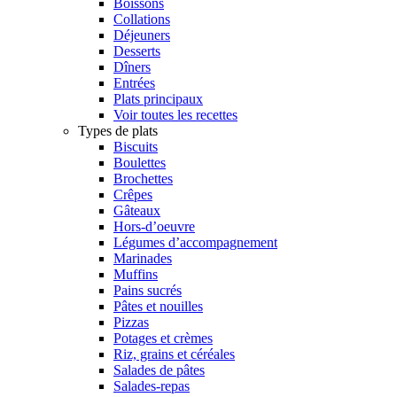
Boissons
Collations
Déjeuners
Desserts
Dîners
Entrées
Plats principaux
Voir toutes les recettes
Types de plats
Biscuits
Boulettes
Brochettes
Crêpes
Gâteaux
Hors-d’oeuvre
Légumes d’accompagnement
Marinades
Muffins
Pains sucrés
Pâtes et nouilles
Pizzas
Potages et crèmes
Riz, grains et céréales
Salades de pâtes
Salades-repas