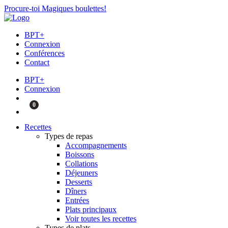
Procure-toi Magiques boulettes!
BPT+
Connexion
Conférences
Contact
BPT+
Connexion
0
Recettes
Types de repas
Accompagnements
Boissons
Collations
Déjeuners
Desserts
Dîners
Entrées
Plats principaux
Voir toutes les recettes
Types de plats