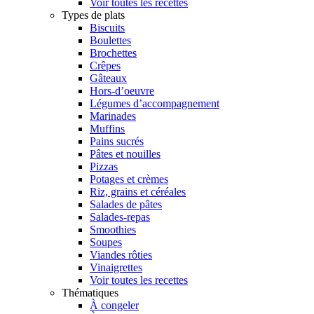
Voir toutes les recettes
Types de plats
Biscuits
Boulettes
Brochettes
Crêpes
Gâteaux
Hors-d’oeuvre
Légumes d’accompagnement
Marinades
Muffins
Pains sucrés
Pâtes et nouilles
Pizzas
Potages et crèmes
Riz, grains et céréales
Salades de pâtes
Salades-repas
Smoothies
Soupes
Viandes rôties
Vinaigrettes
Voir toutes les recettes
Thématiques
À congeler