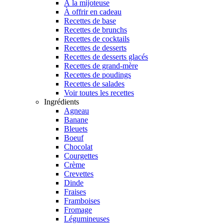
À la mijoteuse
À offrir en cadeau
Recettes de base
Recettes de brunchs
Recettes de cocktails
Recettes de desserts
Recettes de desserts glacés
Recettes de grand-mère
Recettes de poudings
Recettes de salades
Voir toutes les recettes
Ingrédients
Agneau
Banane
Bleuets
Boeuf
Chocolat
Courgettes
Crème
Crevettes
Dinde
Fraises
Framboises
Fromage
Légumineuses