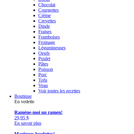
Chocolat
Courgettes
Crème
Crevettes
Dinde
Fraises
Framboises
Fromage
Légumineuses
Oeufs
Poulet
Pâtes
Poisson
Porc
Tofu
Veau
Voir toutes les recettes
Boutique
En vedette
Ramène-moi un ramen!
29,95
$
En savoir plus
Magiques boulettes!