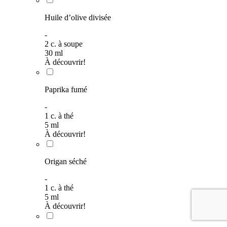
Huile d’olive divisée
-
2
c. à soupe
30
ml
À découvrir!
Paprika fumé
-
1
c. à thé
5
ml
À découvrir!
Origan séché
-
1
c. à thé
5
ml
À découvrir!