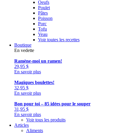
Oeufs
Poulet
Pâtes
Poisson
Porc
Tofu
Veau
Voir toutes les recettes
Boutique
En vedette
Ramène-moi un ramen!
29,95
$
En savoir plus
Magiques boulettes!
32,95
$
En savoir plus
Bon pour toi – 85 idées pour le souper
31,95
$
En savoir plus
Voir tous les produits
Articles
Aliments