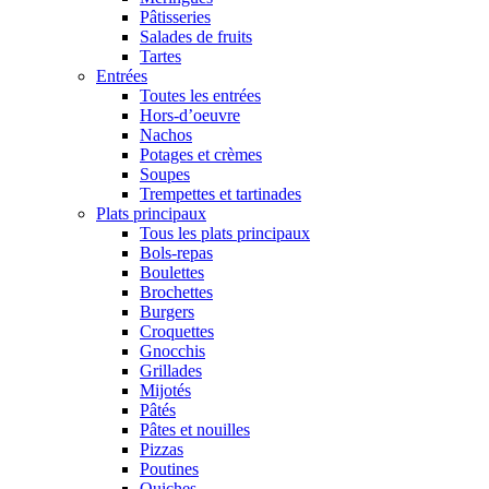
Pâtisseries
Salades de fruits
Tartes
Entrées
Toutes les entrées
Hors-d’oeuvre
Nachos
Potages et crèmes
Soupes
Trempettes et tartinades
Plats principaux
Tous les plats principaux
Bols-repas
Boulettes
Brochettes
Burgers
Croquettes
Gnocchis
Grillades
Mijotés
Pâtés
Pâtes et nouilles
Pizzas
Poutines
Quiches