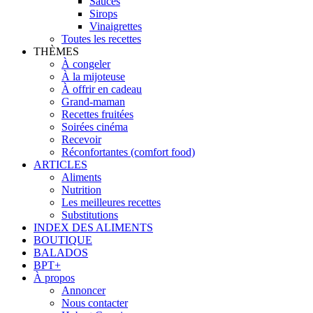
Sauces
Sirops
Vinaigrettes
Toutes les recettes
THÈMES
À congeler
À la mijoteuse
À offrir en cadeau
Grand-maman
Recettes fruitées
Soirées cinéma
Recevoir
Réconfortantes (comfort food)
ARTICLES
Aliments
Nutrition
Les meilleures recettes
Substitutions
INDEX DES ALIMENTS
BOUTIQUE
BALADOS
BPT+
À propos
Annoncer
Nous contacter