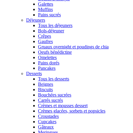
Galettes
Muffins
Pains sucrés
Déjeuners
Tous les déjeuners
Bols-déjeuner
Crêpes
Gaufres
Gruaux overnight et poudings de chia
Oeufs bénédictine
Omelettes
Pains dorés
Pancakes
Desserts
Tous les desserts
Beignes
Biscuits
Bouchées sucrées
Carrés sucrés
Crèmes et mousses dessert
Crèmes glacées, sorbets et popsicles
Croustades
Cupcakes
Gâteaux
Meringues