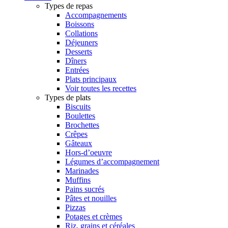
Types de repas
Accompagnements
Boissons
Collations
Déjeuners
Desserts
Dîners
Entrées
Plats principaux
Voir toutes les recettes
Types de plats
Biscuits
Boulettes
Brochettes
Crêpes
Gâteaux
Hors-d’oeuvre
Légumes d’accompagnement
Marinades
Muffins
Pains sucrés
Pâtes et nouilles
Pizzas
Potages et crèmes
Riz, grains et céréales