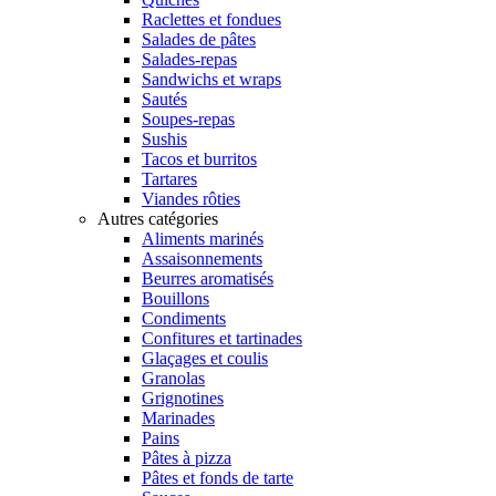
Raclettes et fondues
Salades de pâtes
Salades-repas
Sandwichs et wraps
Sautés
Soupes-repas
Sushis
Tacos et burritos
Tartares
Viandes rôties
Autres catégories
Aliments marinés
Assaisonnements
Beurres aromatisés
Bouillons
Condiments
Confitures et tartinades
Glaçages et coulis
Granolas
Grignotines
Marinades
Pains
Pâtes à pizza
Pâtes et fonds de tarte