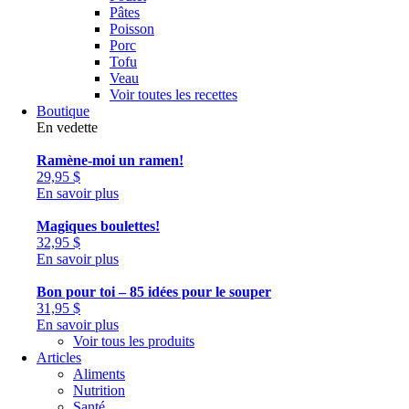
Pâtes
Poisson
Porc
Tofu
Veau
Voir toutes les recettes
Boutique
En vedette
Ramène-moi un ramen!
29,95
$
En savoir plus
Magiques boulettes!
32,95
$
En savoir plus
Bon pour toi – 85 idées pour le souper
31,95
$
En savoir plus
Voir tous les produits
Articles
Aliments
Nutrition
Santé