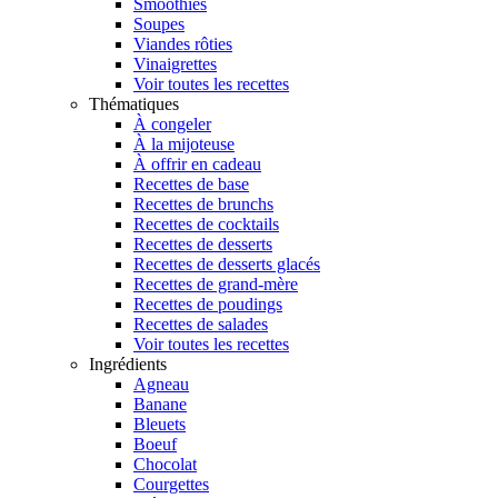
Smoothies
Soupes
Viandes rôties
Vinaigrettes
Voir toutes les recettes
Thématiques
À congeler
À la mijoteuse
À offrir en cadeau
Recettes de base
Recettes de brunchs
Recettes de cocktails
Recettes de desserts
Recettes de desserts glacés
Recettes de grand-mère
Recettes de poudings
Recettes de salades
Voir toutes les recettes
Ingrédients
Agneau
Banane
Bleuets
Boeuf
Chocolat
Courgettes