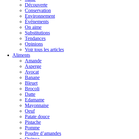
Découverte
Conservation
Environnement
Événements
On aime
Substitutions
Tendances
Opinions
Voir tous les articles
Aliments
Amande
Asperge
Avocat
Banane
Bleuet
Brocoli
Datte
Edamame
Mayonnaise
Oeuf
Patate douce
Pistache
Pomme
Poudre d’amandes
Quinoa