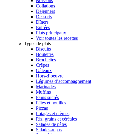
Boissons
Collations
Déjeuners
Desserts
Dîners
Entrées
Plats principaux
Voir toutes les recettes
Types de plats
Biscuits
Boulettes
Brochettes
Crêpes
Gâteaux
Hors-d’oeuvre
Légumes d’accompagnement
Marinades
Muffins
Pains sucrés
Pâtes et nouilles
Pizzas
Potages et crèmes
Riz, grains et céréales
Salades de pâtes
Salades-repas