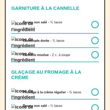
GARNITURE À LA CANNELLE
Beurre non salé
-
½
tasse
tempéré
Cassonade dorée
-
¾
tasse
Cannelle moulue
-
2
c. à soupe
GLAÇAGE AU FROMAGE À LA
CRÈME
Fromage à la crème régulier
-
½
tasse
Beurre non salé
-
¼
tasse