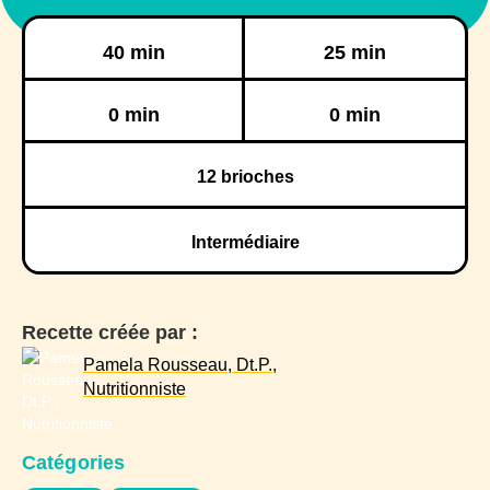
Préparation
Cuisson
40 min
25 min
Réfrigération
Congélation
0 min
0 min
12
brioches
Intermédiaire
Recette créée par :
Pamela Rousseau, Dt.P.,
Nutritionniste
Catégories