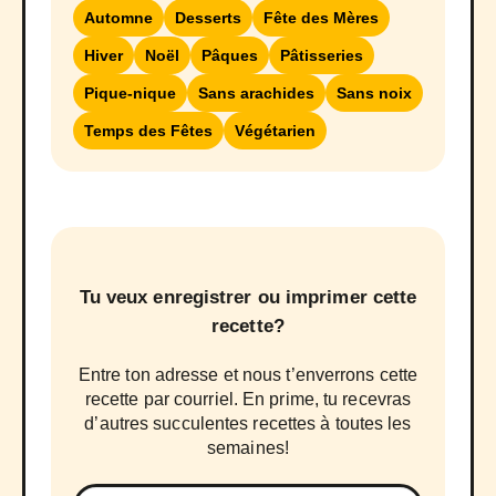
Automne
Desserts
Fête des Mères
Hiver
Noël
Pâques
Pâtisseries
Pique-nique
Sans arachides
Sans noix
Temps des Fêtes
Végétarien
Tu veux enregistrer ou imprimer cette
recette?
Entre ton adresse et nous t’enverrons cette
recette par courriel. En prime, tu recevras
d’autres succulentes recettes à toutes les
semaines!