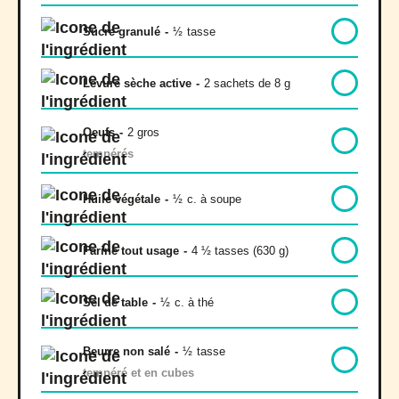
Sucre granulé
-
½
tasse
Levure sèche active
-
2 sachets de 8 g
Oeufs
-
2 gros
tempérés
Huile végétale
-
½
c. à soupe
Farine tout usage
-
4 ½ tasses (630 g)
Sel de table
-
½
c. à thé
Beurre non salé
-
½
tasse
tempéré et en cubes