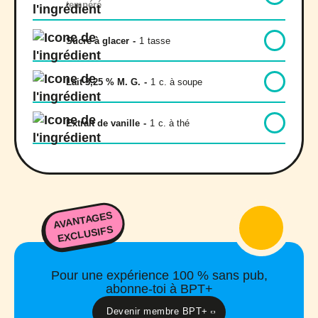
tempéré
Sucre à glacer
-
1
tasse
Lait 3,25 % M. G.
-
1
c. à soupe
Extrait de vanille
-
1
c. à thé
AVANTAGES
EXCLUSIFS
Pour une expérience 100 % sans pub,
abonne-toi à BPT+
Devenir membre BPT+