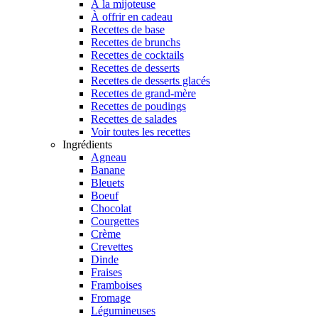
À la mijoteuse
À offrir en cadeau
Recettes de base
Recettes de brunchs
Recettes de cocktails
Recettes de desserts
Recettes de desserts glacés
Recettes de grand-mère
Recettes de poudings
Recettes de salades
Voir toutes les recettes
Ingrédients
Agneau
Banane
Bleuets
Boeuf
Chocolat
Courgettes
Crème
Crevettes
Dinde
Fraises
Framboises
Fromage
Légumineuses