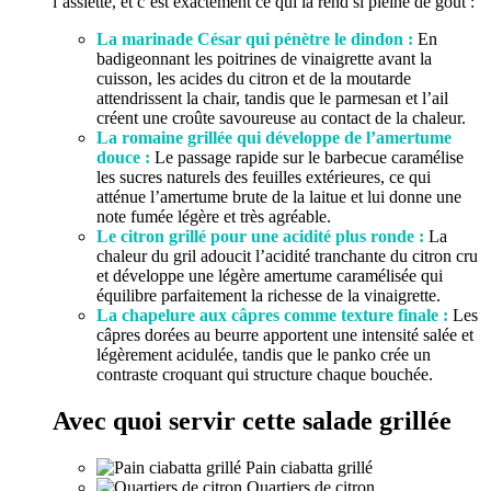
l’assiette, et c’est exactement ce qui la rend si pleine de goût :
La marinade César qui pénètre le dindon :
En
badigeonnant les poitrines de vinaigrette avant la
cuisson, les acides du citron et de la moutarde
attendrissent la chair, tandis que le parmesan et l’ail
créent une croûte savoureuse au contact de la chaleur.
La romaine grillée qui développe de l’amertume
douce :
Le passage rapide sur le barbecue caramélise
les sucres naturels des feuilles extérieures, ce qui
atténue l’amertume brute de la laitue et lui donne une
note fumée légère et très agréable.
Le citron grillé pour une acidité plus ronde :
La
chaleur du gril adoucit l’acidité tranchante du citron cru
et développe une légère amertume caramélisée qui
équilibre parfaitement la richesse de la vinaigrette.
La chapelure aux câpres comme texture finale :
Les
câpres dorées au beurre apportent une intensité salée et
légèrement acidulée, tandis que le panko crée un
contraste croquant qui structure chaque bouchée.
Avec quoi servir cette salade grillée
Pain ciabatta grillé
Quartiers de citron