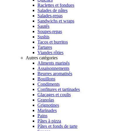
Raclettes et fondues
Salades de pâtes
Salades-repas
Sandwichs et wraps
Sautés
Soupes-repas
Sushis
Tacos et burritos
Tartares
Viandes rôties
Autres catégories
Aliments marinés
Assaisonnements
Beurres aromatisés
Bouillons
Condiments
Confitures et tartinades
Glaçages et coulis
Granolas
Grignotines
Marinades
Pains
Pâtes à pizza
Pâtes et fonds de tarte