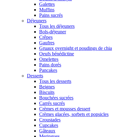
Galettes
Muffins
Pains sucrés
Déjeuners
Tous les déjeuners
Bols-déjeuner
Crêpes
Gaufres
Gruaux overnight et poudings de chia
Oeufs bénédictine
Omelettes
Pains dorés
Pancakes
Desserts
Tous les desserts
Beignes
Biscuits
Bouchées sucrées
Carrés sucrés
Crèmes et mousses dessert
Crèmes glacées, sorbets et popsicles
Croustades
Cupcakes
Gâteaux
Meringues