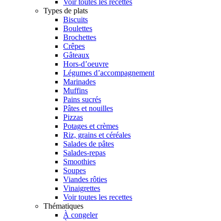
Voir toutes les recettes
Types de plats
Biscuits
Boulettes
Brochettes
Crêpes
Gâteaux
Hors-d’oeuvre
Légumes d’accompagnement
Marinades
Muffins
Pains sucrés
Pâtes et nouilles
Pizzas
Potages et crèmes
Riz, grains et céréales
Salades de pâtes
Salades-repas
Smoothies
Soupes
Viandes rôties
Vinaigrettes
Voir toutes les recettes
Thématiques
À congeler