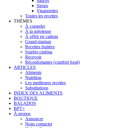
Sauces
Sirops
Vinaigrettes
Toutes les recettes
THÈMES
À congeler
À la mijoteuse
À offrir en cadeau
Grand-maman
Recettes fruitées
Soirées cinéma
Recevoir
Réconfortantes (comfort food)
ARTICLES
Aliments
Nutrition
Les meilleures recettes
Substitutions
INDEX DES ALIMENTS
BOUTIQUE
BALADOS
BPT+
À propos
Annoncer
Nous contacter