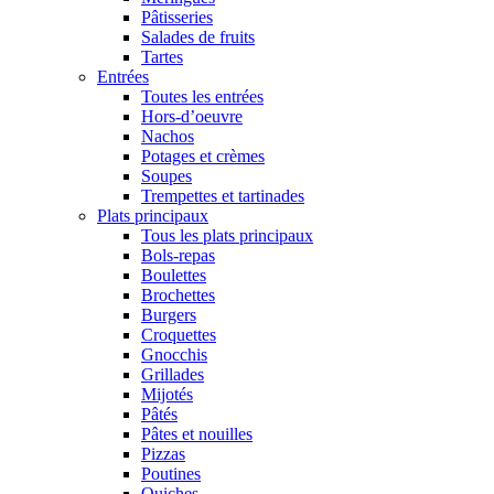
Pâtisseries
Salades de fruits
Tartes
Entrées
Toutes les entrées
Hors-d’oeuvre
Nachos
Potages et crèmes
Soupes
Trempettes et tartinades
Plats principaux
Tous les plats principaux
Bols-repas
Boulettes
Brochettes
Burgers
Croquettes
Gnocchis
Grillades
Mijotés
Pâtés
Pâtes et nouilles
Pizzas
Poutines
Quiches