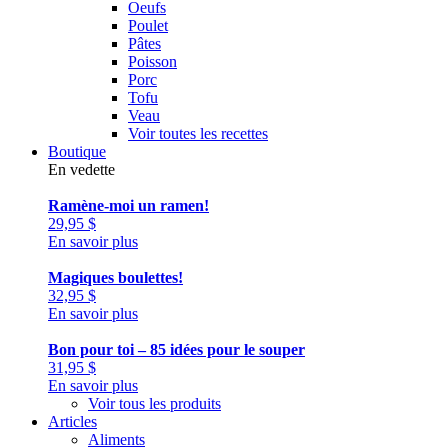
Oeufs
Poulet
Pâtes
Poisson
Porc
Tofu
Veau
Voir toutes les recettes
Boutique
En vedette
Ramène-moi un ramen!
29,95
$
En savoir plus
Magiques boulettes!
32,95
$
En savoir plus
Bon pour toi – 85 idées pour le souper
31,95
$
En savoir plus
Voir tous les produits
Articles
Aliments