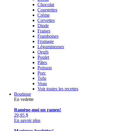
Chocolat
Courgettes
Crème
Crevettes
Dinde
Fraises
Framboises
Fromage
Légumineuses
Oeufs
Poulet
Pâtes
Poisson
Porc
Tofu
Veau
Voir toutes les recettes
Boutique
En vedette
Ramène-moi un ramen!
29,95
$
En savoir plus
Magiques boulettes!