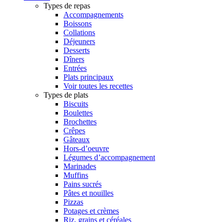
Types de repas
Accompagnements
Boissons
Collations
Déjeuners
Desserts
Dîners
Entrées
Plats principaux
Voir toutes les recettes
Types de plats
Biscuits
Boulettes
Brochettes
Crêpes
Gâteaux
Hors-d’oeuvre
Légumes d’accompagnement
Marinades
Muffins
Pains sucrés
Pâtes et nouilles
Pizzas
Potages et crèmes
Riz, grains et céréales