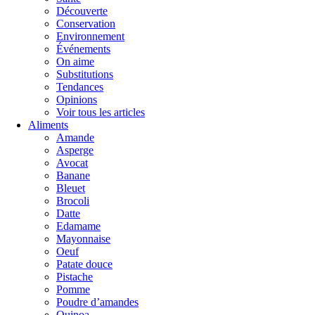
Découverte
Conservation
Environnement
Événements
On aime
Substitutions
Tendances
Opinions
Voir tous les articles
Aliments
Amande
Asperge
Avocat
Banane
Bleuet
Brocoli
Datte
Edamame
Mayonnaise
Oeuf
Patate douce
Pistache
Pomme
Poudre d’amandes
Quinoa