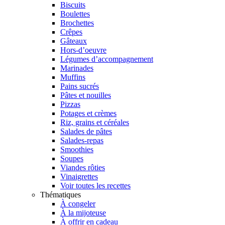
Biscuits
Boulettes
Brochettes
Crêpes
Gâteaux
Hors-d’oeuvre
Légumes d’accompagnement
Marinades
Muffins
Pains sucrés
Pâtes et nouilles
Pizzas
Potages et crèmes
Riz, grains et céréales
Salades de pâtes
Salades-repas
Smoothies
Soupes
Viandes rôties
Vinaigrettes
Voir toutes les recettes
Thématiques
À congeler
À la mijoteuse
À offrir en cadeau