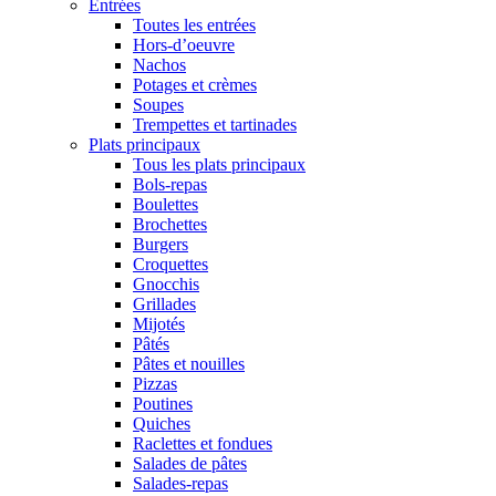
Entrées
Toutes les entrées
Hors-d’oeuvre
Nachos
Potages et crèmes
Soupes
Trempettes et tartinades
Plats principaux
Tous les plats principaux
Bols-repas
Boulettes
Brochettes
Burgers
Croquettes
Gnocchis
Grillades
Mijotés
Pâtés
Pâtes et nouilles
Pizzas
Poutines
Quiches
Raclettes et fondues
Salades de pâtes
Salades-repas