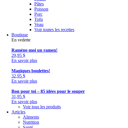
Pâtes
Poisson
Porc
Tofu
Veau
Voir toutes les recettes
Boutique
En vedette
Ramène-moi un ramen!
29,95
$
En savoir plus
Magiques boulettes!
32,95
$
En savoir plus
Bon pour toi – 85 idées pour le souper
31,95
$
En savoir plus
Voir tous les produits
Articles
Aliments
Nutrition
Santé