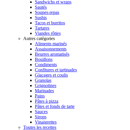
Sandwichs et wraps
Sautés
Soupes-repas
Sushis
Tacos et burritos
Tartares
Viandes rôties
Autres catégories
Aliments marinés
Assaisonnements
Beurres aromatisés
Bouillons
Condiments
Confitures et tartinades
Glaçages et coulis
Granolas
Grignotines
Marinades
Pains
Pâtes à pizza
Pâtes et fonds de tarte
Sauces
Sirops
Vinaigrettes
Toutes les recettes