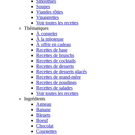
Smoothies
Soupes
Viandes rôties
Vinaigrettes
Voir toutes les recettes
Thématiques
À congeler
À la mijoteuse
À offrir en cadeau
Recettes de base
Recettes de brunchs
Recettes de cocktails
Recettes de desserts
Recettes de desserts glacés
Recettes de grand-mère
Recettes de poudings
Recettes de salades
Voir toutes les recettes
Ingrédients
Agneau
Banane
Bleuets
Boeuf
Chocolat
Courgettes