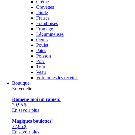
Crème
Crevettes
Dinde
Fraises
Framboises
Fromage
Légumineuses
Oeufs
Poulet
Pâtes
Poisson
Porc
Tofu
Veau
Voir toutes les recettes
Boutique
En vedette
Ramène-moi un ramen!
29,95
$
En savoir plus
Magiques boulettes!
32,95
$
En savoir plus