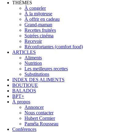
THÈMES
À congeler
À la mijoteuse
À offrir en cadeau
Grand-maman
Recettes fruitées
Soirées cinéma
Recevoir
Réconfortantes (comfort food)
ARTICLES
Aliments
Nutrition
Les meilleures recettes
Substitutions
INDEX DES ALIMENTS
BOUTIQUE
BALADOS
BPT+
À propos
Annoncer
Nous contacter
Hubert Cormier
Paméla Rousseau
Conférences