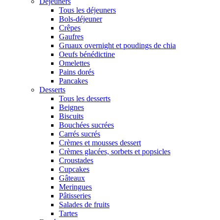
Déjeuners
Tous les déjeuners
Bols-déjeuner
Crêpes
Gaufres
Gruaux overnight et poudings de chia
Oeufs bénédictine
Omelettes
Pains dorés
Pancakes
Desserts
Tous les desserts
Beignes
Biscuits
Bouchées sucrées
Carrés sucrés
Crèmes et mousses dessert
Crèmes glacées, sorbets et popsicles
Croustades
Cupcakes
Gâteaux
Meringues
Pâtisseries
Salades de fruits
Tartes