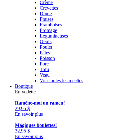
Crème
Crevettes
Dinde
Fraises
Framboises
Fromage
Légumineuses
Oeufs
Poulet
Pâtes
Poisson
Porc
Tofu
Veau
Voir toutes les recettes
Boutique
En vedette
Ramène-moi un ramen!
29,95
$
En savoir plus
Magiques boulettes!
32,95
$
En savoir plus