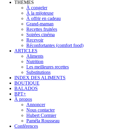
THÈMES
À congeler
À la mijoteuse
À offrir en cadeau
Grand-maman
Recettes fruitées
Soirées cinéma
Recevoir
Réconfortantes (comfort food)
ARTICLES
Aliments
Nutrition
Les meilleures recettes
Substitutions
INDEX DES ALIMENTS
BOUTIQUE
BALADOS
BPT+
À propos
Annoncer
Nous contacter
Hubert Cormier
Paméla Rousseau
Conférences