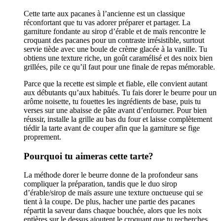
Cette tarte aux pacanes à l’ancienne est un classique
réconfortant que tu vas adorer préparer et partager. La
garniture fondante au sirop d’érable et de maïs rencontre le
croquant des pacanes pour un contraste irrésistible, surtout
servie tiède avec une boule de crème glacée à la vanille. Tu
obtiens une texture riche, un goût caramélisé et des noix bien
grillées, pile ce qu’il faut pour une finale de repas mémorable.
Parce que la recette est simple et fiable, elle convient autant
aux débutants qu’aux habitués. Tu fais dorer le beurre pour un
arôme noisette, tu fouettes les ingrédients de base, puis tu
verses sur une abaisse de pâte avant d’enfourner. Pour bien
réussir, installe la grille au bas du four et laisse complètement
tiédir la tarte avant de couper afin que la garniture se fige
proprement.
Pourquoi tu aimeras cette tarte?
La méthode dorer le beurre donne de la profondeur sans
compliquer la préparation, tandis que le duo sirop
d’érable/sirop de maïs assure une texture onctueuse qui se
tient à la coupe. De plus, hacher une partie des pacanes
répartit la saveur dans chaque bouchée, alors que les noix
entières sur le dessus ajoutent le croquant que tu recherches.