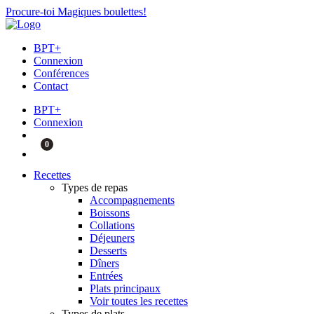
Procure-toi Magiques boulettes!
BPT+
Connexion
Conférences
Contact
BPT+
Connexion
0
Recettes
Types de repas
Accompagnements
Boissons
Collations
Déjeuners
Desserts
Dîners
Entrées
Plats principaux
Voir toutes les recettes
Types de plats