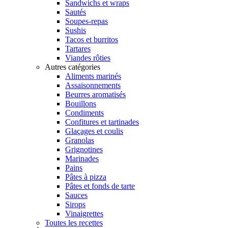
Sandwichs et wraps
Sautés
Soupes-repas
Sushis
Tacos et burritos
Tartares
Viandes rôties
Autres catégories
Aliments marinés
Assaisonnements
Beurres aromatisés
Bouillons
Condiments
Confitures et tartinades
Glaçages et coulis
Granolas
Grignotines
Marinades
Pains
Pâtes à pizza
Pâtes et fonds de tarte
Sauces
Sirops
Vinaigrettes
Toutes les recettes