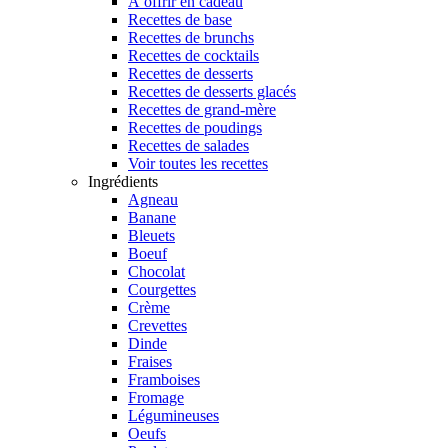
À offrir en cadeau
Recettes de base
Recettes de brunchs
Recettes de cocktails
Recettes de desserts
Recettes de desserts glacés
Recettes de grand-mère
Recettes de poudings
Recettes de salades
Voir toutes les recettes
Ingrédients
Agneau
Banane
Bleuets
Boeuf
Chocolat
Courgettes
Crème
Crevettes
Dinde
Fraises
Framboises
Fromage
Légumineuses
Oeufs