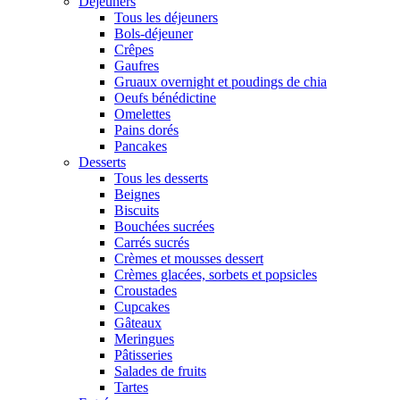
Déjeuners
Tous les déjeuners
Bols-déjeuner
Crêpes
Gaufres
Gruaux overnight et poudings de chia
Oeufs bénédictine
Omelettes
Pains dorés
Pancakes
Desserts
Tous les desserts
Beignes
Biscuits
Bouchées sucrées
Carrés sucrés
Crèmes et mousses dessert
Crèmes glacées, sorbets et popsicles
Croustades
Cupcakes
Gâteaux
Meringues
Pâtisseries
Salades de fruits
Tartes