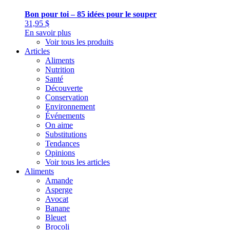
Bon pour toi – 85 idées pour le souper
31,95
$
En savoir plus
Voir tous les produits
Articles
Aliments
Nutrition
Santé
Découverte
Conservation
Environnement
Événements
On aime
Substitutions
Tendances
Opinions
Voir tous les articles
Aliments
Amande
Asperge
Avocat
Banane
Bleuet
Brocoli