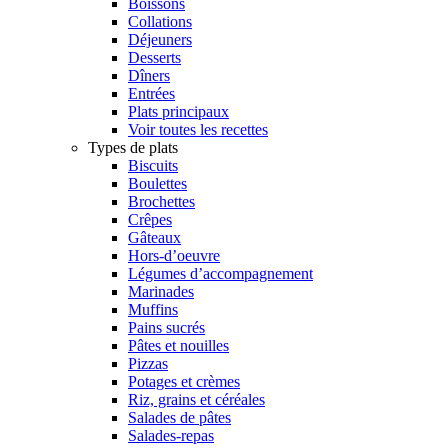
Boissons
Collations
Déjeuners
Desserts
Dîners
Entrées
Plats principaux
Voir toutes les recettes
Types de plats
Biscuits
Boulettes
Brochettes
Crêpes
Gâteaux
Hors-d’oeuvre
Légumes d’accompagnement
Marinades
Muffins
Pains sucrés
Pâtes et nouilles
Pizzas
Potages et crèmes
Riz, grains et céréales
Salades de pâtes
Salades-repas