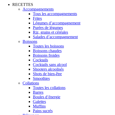
RECETTES
Accompagnements
Tous les accompagnements
Frites
Légumes d’accompagnement
Purées de légumes
Riz, grains et céréales
Salades d’accompagnement
Boissons
Toutes les boissons
Boissons chaudes
Boissons froides
Cocktails
Cocktails sans alcool
Shooters alcoolisés
Shots de bien-être
Smoothies
Collations
Toutes les collations
Barres
Boules d’énergie
Galettes
Muffins
Pains sucrés