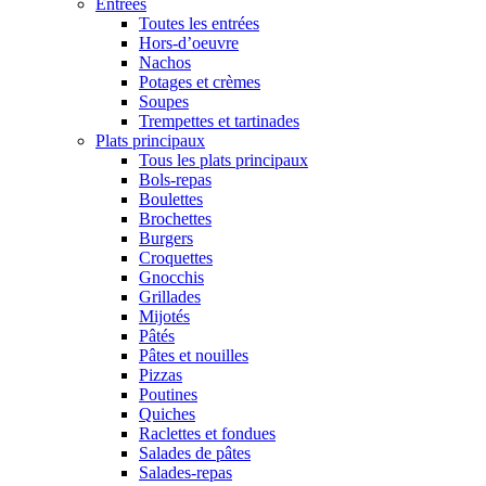
Entrées
Toutes les entrées
Hors-d’oeuvre
Nachos
Potages et crèmes
Soupes
Trempettes et tartinades
Plats principaux
Tous les plats principaux
Bols-repas
Boulettes
Brochettes
Burgers
Croquettes
Gnocchis
Grillades
Mijotés
Pâtés
Pâtes et nouilles
Pizzas
Poutines
Quiches
Raclettes et fondues
Salades de pâtes
Salades-repas