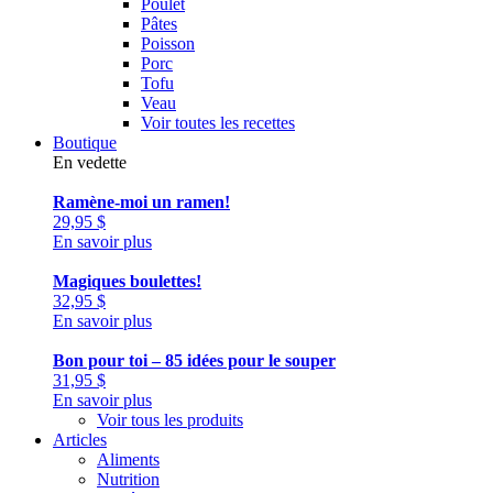
Poulet
Pâtes
Poisson
Porc
Tofu
Veau
Voir toutes les recettes
Boutique
En vedette
Ramène-moi un ramen!
29,95
$
En savoir plus
Magiques boulettes!
32,95
$
En savoir plus
Bon pour toi – 85 idées pour le souper
31,95
$
En savoir plus
Voir tous les produits
Articles
Aliments
Nutrition