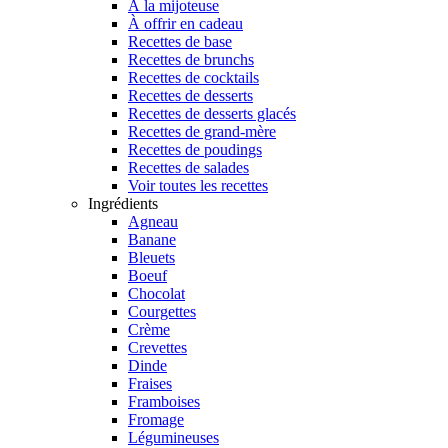
À la mijoteuse
À offrir en cadeau
Recettes de base
Recettes de brunchs
Recettes de cocktails
Recettes de desserts
Recettes de desserts glacés
Recettes de grand-mère
Recettes de poudings
Recettes de salades
Voir toutes les recettes
Ingrédients
Agneau
Banane
Bleuets
Boeuf
Chocolat
Courgettes
Crème
Crevettes
Dinde
Fraises
Framboises
Fromage
Légumineuses