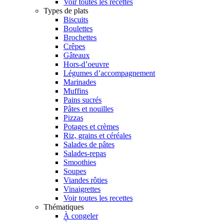
Voir toutes les recettes
Types de plats
Biscuits
Boulettes
Brochettes
Crêpes
Gâteaux
Hors-d’oeuvre
Légumes d’accompagnement
Marinades
Muffins
Pains sucrés
Pâtes et nouilles
Pizzas
Potages et crèmes
Riz, grains et céréales
Salades de pâtes
Salades-repas
Smoothies
Soupes
Viandes rôties
Vinaigrettes
Voir toutes les recettes
Thématiques
À congeler