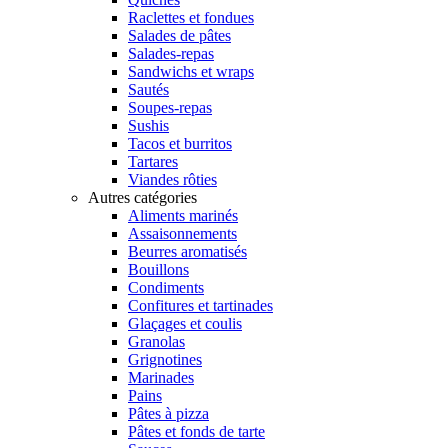
Raclettes et fondues
Salades de pâtes
Salades-repas
Sandwichs et wraps
Sautés
Soupes-repas
Sushis
Tacos et burritos
Tartares
Viandes rôties
Autres catégories
Aliments marinés
Assaisonnements
Beurres aromatisés
Bouillons
Condiments
Confitures et tartinades
Glaçages et coulis
Granolas
Grignotines
Marinades
Pains
Pâtes à pizza
Pâtes et fonds de tarte