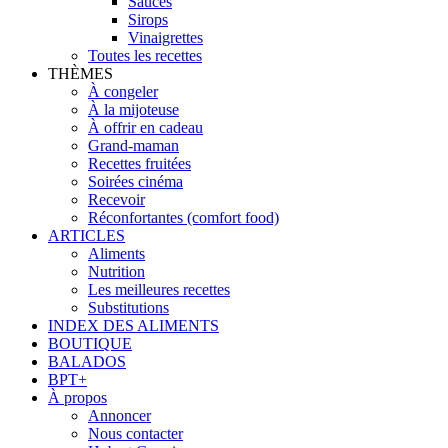
Sauces
Sirops
Vinaigrettes
Toutes les recettes
THÈMES
À congeler
À la mijoteuse
À offrir en cadeau
Grand-maman
Recettes fruitées
Soirées cinéma
Recevoir
Réconfortantes (comfort food)
ARTICLES
Aliments
Nutrition
Les meilleures recettes
Substitutions
INDEX DES ALIMENTS
BOUTIQUE
BALADOS
BPT+
À propos
Annoncer
Nous contacter