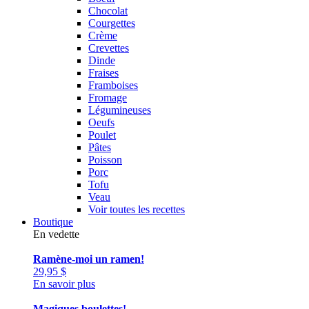
Chocolat
Courgettes
Crème
Crevettes
Dinde
Fraises
Framboises
Fromage
Légumineuses
Oeufs
Poulet
Pâtes
Poisson
Porc
Tofu
Veau
Voir toutes les recettes
Boutique
En vedette
Ramène-moi un ramen!
29,95
$
En savoir plus
Magiques boulettes!