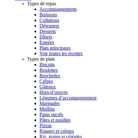
Types de repas
Accompagnements
Boissons
Collations
Déjeuners
Desserts
Dîners
Entrées
Plats principaux
Voir toutes les recettes
Types de plats
Biscuits
Boulettes
Brochettes
Crêpes
Gâteaux
Hors-d’oeuvre
Légumes d’accompagnement
Marinades
Muffins
Pains sucrés
Pâtes et nouilles
Pizzas
Potages et crèmes
Riz, grains et céréales