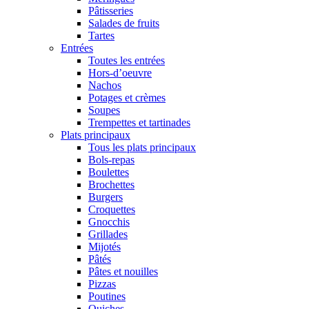
Pâtisseries
Salades de fruits
Tartes
Entrées
Toutes les entrées
Hors-d’oeuvre
Nachos
Potages et crèmes
Soupes
Trempettes et tartinades
Plats principaux
Tous les plats principaux
Bols-repas
Boulettes
Brochettes
Burgers
Croquettes
Gnocchis
Grillades
Mijotés
Pâtés
Pâtes et nouilles
Pizzas
Poutines
Quiches