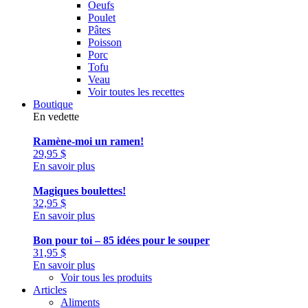
Oeufs
Poulet
Pâtes
Poisson
Porc
Tofu
Veau
Voir toutes les recettes
Boutique
En vedette
Ramène-moi un ramen!
29,95
$
En savoir plus
Magiques boulettes!
32,95
$
En savoir plus
Bon pour toi – 85 idées pour le souper
31,95
$
En savoir plus
Voir tous les produits
Articles
Aliments