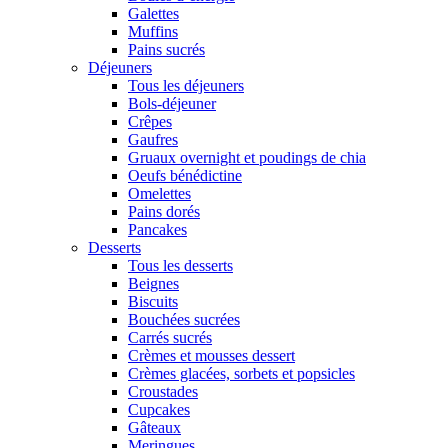
Galettes
Muffins
Pains sucrés
Déjeuners
Tous les déjeuners
Bols-déjeuner
Crêpes
Gaufres
Gruaux overnight et poudings de chia
Oeufs bénédictine
Omelettes
Pains dorés
Pancakes
Desserts
Tous les desserts
Beignes
Biscuits
Bouchées sucrées
Carrés sucrés
Crèmes et mousses dessert
Crèmes glacées, sorbets et popsicles
Croustades
Cupcakes
Gâteaux
Meringues