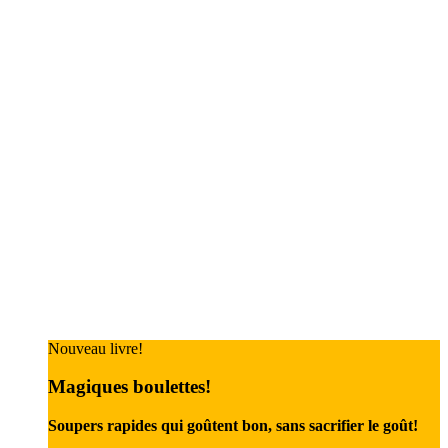
Nouveau livre!
Magiques boulettes!
Soupers rapides qui goûtent bon, sans sacrifier le goût!