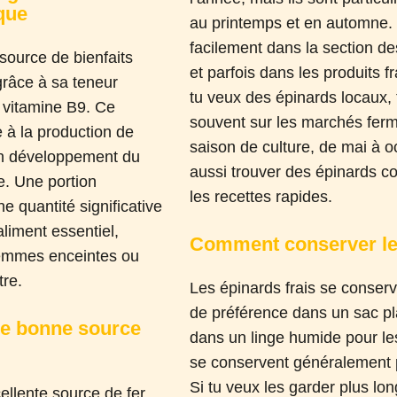
ique
au printemps et en automne. 
facilement dans la section de
 source de bienfaits
et parfois dans les produits f
grâce à sa teneur
tu veux des épinards locaux, 
u vitamine B9. Ce
souvent sur les marchés ferm
 à la production de
saison de culture, de mai à o
bon développement du
aussi trouver des épinards co
e. Une portion
les recettes rapides.
ne quantité significative
aliment essentiel,
Comment conserver le
femmes enceintes ou
tre.
Les épinards frais se conserv
de préférence dans un sac pl
ne bonne source
dans un linge humide pour les 
se conservent généralement p
Si tu veux les garder plus lo
ellente source de fer,