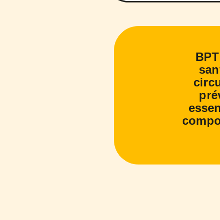
BPT 
san
circ
pré
essen
compos