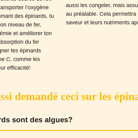
aussi les congeler, mais assur
ransporter l’oxygène
au préalable. Cela permettra
mant des épinards, tu
saveur et leurs nutriments ap
on niveau de fer,
némie et améliorer ton
bsorption du fer
ner tes épinards
ine C, comme les
r efficacité!
ssi demandé ceci sur les épin
rds sont des algues?