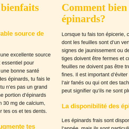
 bienfaits
Comment bien c
épinards?
yable source de
Lorsque tu fais ton épicerie, 
dont les feuilles sont d’un ver
signes de jaunissement ou de
t une excellente source
tiges doivent être fermes et c
 essentiel pour
feuilles ne doivent pas être t
t une bonne santé
fines. Il est important d’évite
s épinards, tu fais le
l’air fanés ou qui ont des tac
i tu n’es pas un grand
peut signifier qu’ils ne sont pl
ne portion d’épinards
on 30 mg de calcium,
La disponibilité des é
r tes os et tes dents.
Les épinards frais sont dispo
augmente tes
l’année, mais ils sont partic