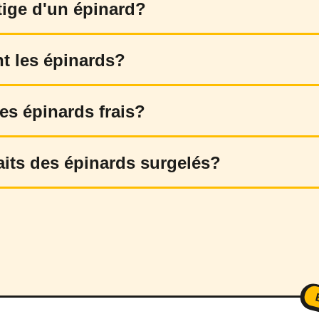
tige d'un épinard?
 les épinards?
s épinards frais?
aits des épinards surgelés?