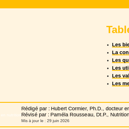
Tabl
Les bi
La con
Les qu
Les uti
Les val
Les me
Rédigé par :
Hubert Cormier, Ph.D., docteur en
Révisé par :
Paméla Rousseau, Dt.P., Nutrition
Mis à jour le :
29 juin 2026