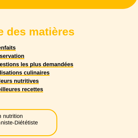
e des matières
enfaits
servation
estions les plus demandées
lisations culinaires
eurs nutritives
illeures recettes
 nutrition
niste-Diététiste