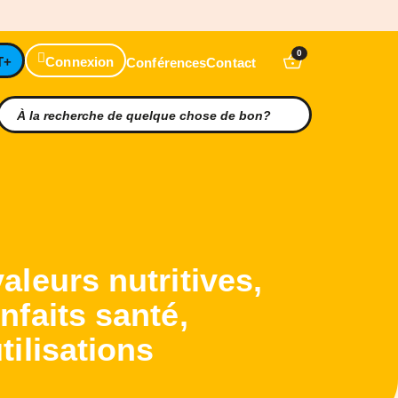
0
T+
Connexion
Conférences
Contact
valeurs nutritives,
enfaits santé,
tilisations