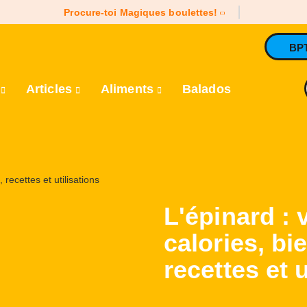
Procure-toi Magiques boulettes!
BP
e
Articles
Aliments
Balados
L'épinard : 
calories, bi
recettes et u