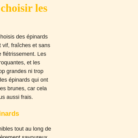
hoisir les
choisis des épinards
t vif, fraîches et sans
 flétrissement. Les
roquantes, et les
rop grandes ni trop
r les épinards qui ont
hes brunes, car cela
us aussi frais.
pinards
nibles tout au long de
ulièrement savoureux