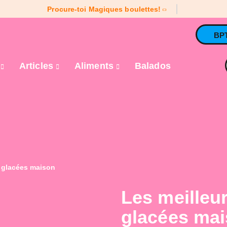
Procure-toi Magiques boulettes!
BP
e
Articles
Aliments
Balados
s glacées maison
Les meilleur
glacées ma