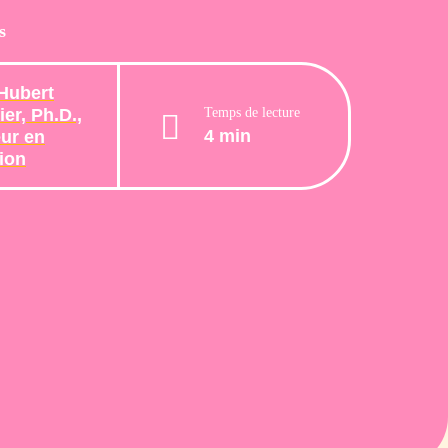
s
Hubert
Temps de lecture
er, Ph.D.,
4 min
ur en
tion