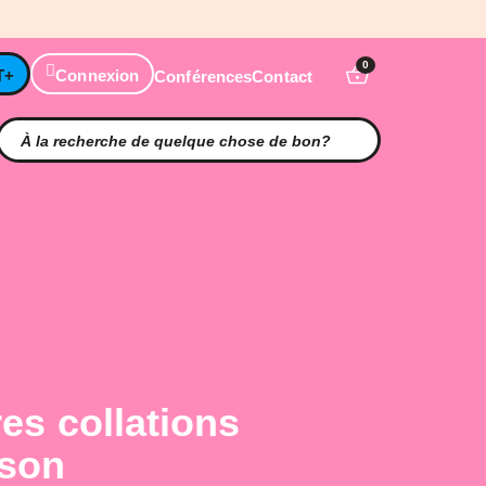
0
T+
Connexion
Conférences
Contact
es collations
ison