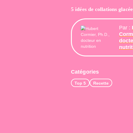
5 idées de collations glacée
Par :
Cormi
docte
nutri
Catégories
Top 5
Recette