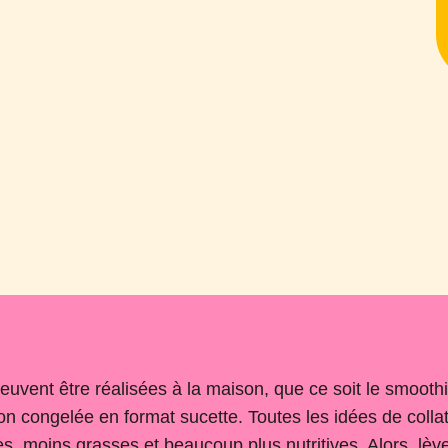
euvent être réalisées à la maison, que ce soit le smoothi
on congelée en format sucette. Toutes les idées de coll
es, moins grasses et beaucoup plus nutritives. Alors, lèv