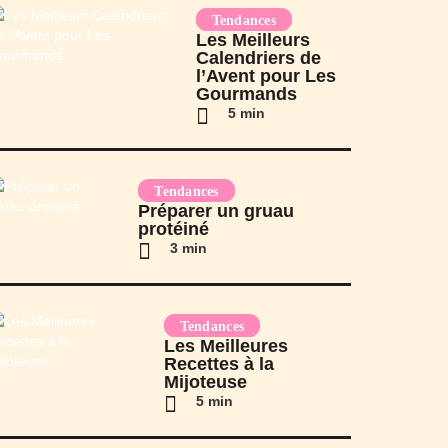
Tendances
Les Meilleurs
Calendriers de
l’Avent pour Les
Gourmands
5 min
Tendances
Préparer un gruau
protéiné
3 min
Tendances
Les Meilleures
Recettes à la
Mijoteuse
5 min