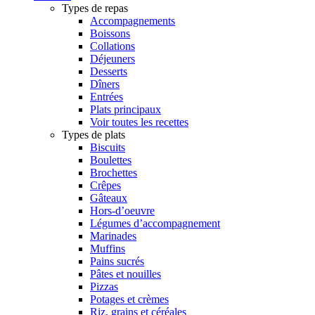
Types de repas
Accompagnements
Boissons
Collations
Déjeuners
Desserts
Dîners
Entrées
Plats principaux
Voir toutes les recettes
Types de plats
Biscuits
Boulettes
Brochettes
Crêpes
Gâteaux
Hors-d’oeuvre
Légumes d’accompagnement
Marinades
Muffins
Pains sucrés
Pâtes et nouilles
Pizzas
Potages et crèmes
Riz, grains et céréales