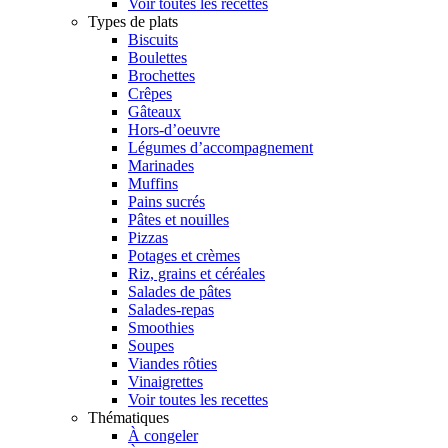
Voir toutes les recettes
Types de plats
Biscuits
Boulettes
Brochettes
Crêpes
Gâteaux
Hors-d’oeuvre
Légumes d’accompagnement
Marinades
Muffins
Pains sucrés
Pâtes et nouilles
Pizzas
Potages et crèmes
Riz, grains et céréales
Salades de pâtes
Salades-repas
Smoothies
Soupes
Viandes rôties
Vinaigrettes
Voir toutes les recettes
Thématiques
À congeler