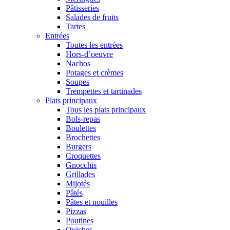
Pâtisseries
Salades de fruits
Tartes
Entrées
Toutes les entrées
Hors-d’oeuvre
Nachos
Potages et crèmes
Soupes
Trempettes et tartinades
Plats principaux
Tous les plats principaux
Bols-repas
Boulettes
Brochettes
Burgers
Croquettes
Gnocchis
Grillades
Mijotés
Pâtés
Pâtes et nouilles
Pizzas
Poutines
Quiches