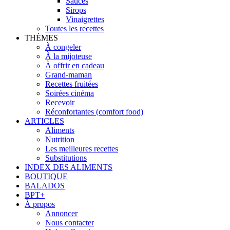
Sauces
Sirops
Vinaigrettes
Toutes les recettes
THÈMES
À congeler
À la mijoteuse
À offrir en cadeau
Grand-maman
Recettes fruitées
Soirées cinéma
Recevoir
Réconfortantes (comfort food)
ARTICLES
Aliments
Nutrition
Les meilleures recettes
Substitutions
INDEX DES ALIMENTS
BOUTIQUE
BALADOS
BPT+
À propos
Annoncer
Nous contacter