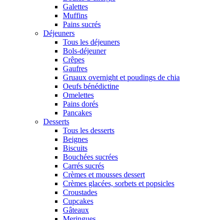
Galettes
Muffins
Pains sucrés
Déjeuners
Tous les déjeuners
Bols-déjeuner
Crêpes
Gaufres
Gruaux overnight et poudings de chia
Oeufs bénédictine
Omelettes
Pains dorés
Pancakes
Desserts
Tous les desserts
Beignes
Biscuits
Bouchées sucrées
Carrés sucrés
Crèmes et mousses dessert
Crèmes glacées, sorbets et popsicles
Croustades
Cupcakes
Gâteaux
Meringues