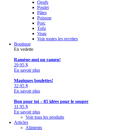
Oeufs
Poulet
Pâtes
Poisson
Porc
Tofu
Veau
Voir toutes les recettes
Boutique
En vedette
Ramène-moi un ramen!
29,95
$
En savoir plus
Magiques boulettes!
32,95
$
En savoir plus
Bon pour toi – 85 idées pour le souper
31,95
$
En savoir plus
Voir tous les produits
Articles
Aliments