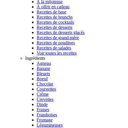
À la mijoteuse
À offrir en cadeau
Recettes de base
Recettes de brunchs
Recettes de cocktails
Recettes de desserts
Recettes de desserts glacés
Recettes de grand-mère
Recettes de poudings
Recettes de salades
Voir toutes les recettes
Ingrédients
Agneau
Banane
Bleuets
Boeuf
Chocolat
Courgettes
Crème
Crevettes
Dinde
Fraises
Framboises
Fromage
Légumineuses