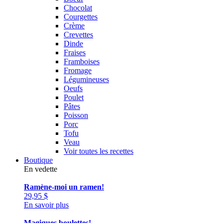
Chocolat
Courgettes
Crème
Crevettes
Dinde
Fraises
Framboises
Fromage
Légumineuses
Oeufs
Poulet
Pâtes
Poisson
Porc
Tofu
Veau
Voir toutes les recettes
Boutique
En vedette
Ramène-moi un ramen!
29,95
$
En savoir plus
Magiques boulettes!