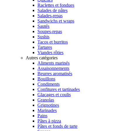
Raclettes et fondues
Salades de pâtes
Salades-repas
Sandwichs et wraps
Sautés
Soupes-repas
Sushis
Tacos et burritos
Tartares
Viandes rôties
Autres catégories
Aliments marinés
Assaisonnements
Beurres aromatisés
Bouillons
Condiments
Confitures et tartinades
Glaçages et coulis
Granolas
Grignotines
Marinades
Pains
Pâtes à pizza
Pâtes et fonds de tarte