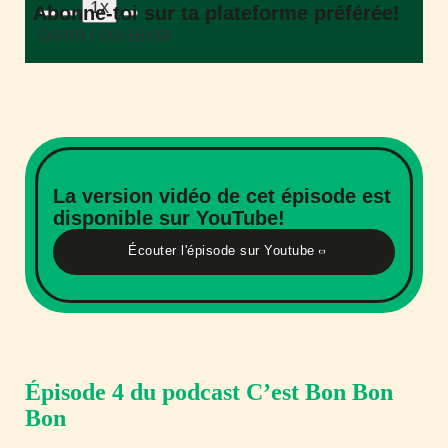
1x
Abonne-toi sur ta plateforme préférée!
Episode
00:00
/
00:16:03
La version vidéo de cet épisode est
disponible sur YouTube!
Écouter l'épisode sur Youtube
Épisode 4 du podcast C’est Bon Bon
Bon