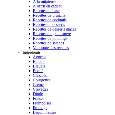
À la mijoteuse
À offrir en cadeau
Recettes de base
Recettes de brunchs
Recettes de cocktails
Recettes de desserts
Recettes de desserts glacés
Recettes de grand-mère
Recettes de poudings
Recettes de salades
Voir toutes les recettes
Ingrédients
Agneau
Banane
Bleuets
Boeuf
Chocolat
Courgettes
Crème
Crevettes
Dinde
Fraises
Framboises
Fromage
Légumineuses