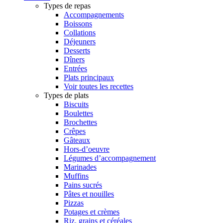
Types de repas
Accompagnements
Boissons
Collations
Déjeuners
Desserts
Dîners
Entrées
Plats principaux
Voir toutes les recettes
Types de plats
Biscuits
Boulettes
Brochettes
Crêpes
Gâteaux
Hors-d’oeuvre
Légumes d’accompagnement
Marinades
Muffins
Pains sucrés
Pâtes et nouilles
Pizzas
Potages et crèmes
Riz, grains et céréales