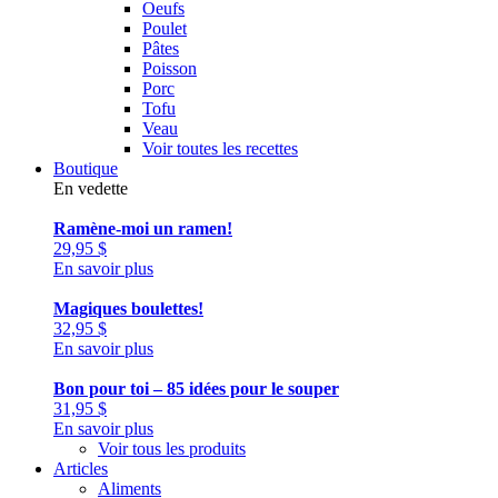
Oeufs
Poulet
Pâtes
Poisson
Porc
Tofu
Veau
Voir toutes les recettes
Boutique
En vedette
Ramène-moi un ramen!
29,95
$
En savoir plus
Magiques boulettes!
32,95
$
En savoir plus
Bon pour toi – 85 idées pour le souper
31,95
$
En savoir plus
Voir tous les produits
Articles
Aliments