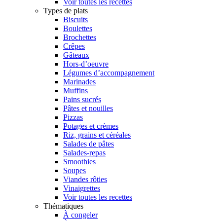
Voir toutes les recettes
Types de plats
Biscuits
Boulettes
Brochettes
Crêpes
Gâteaux
Hors-d’oeuvre
Légumes d’accompagnement
Marinades
Muffins
Pains sucrés
Pâtes et nouilles
Pizzas
Potages et crèmes
Riz, grains et céréales
Salades de pâtes
Salades-repas
Smoothies
Soupes
Viandes rôties
Vinaigrettes
Voir toutes les recettes
Thématiques
À congeler