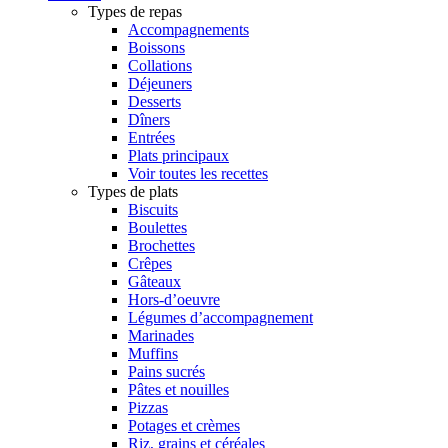
Types de repas
Accompagnements
Boissons
Collations
Déjeuners
Desserts
Dîners
Entrées
Plats principaux
Voir toutes les recettes
Types de plats
Biscuits
Boulettes
Brochettes
Crêpes
Gâteaux
Hors-d’oeuvre
Légumes d’accompagnement
Marinades
Muffins
Pains sucrés
Pâtes et nouilles
Pizzas
Potages et crèmes
Riz, grains et céréales