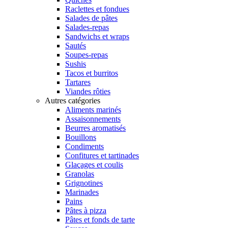
Raclettes et fondues
Salades de pâtes
Salades-repas
Sandwichs et wraps
Sautés
Soupes-repas
Sushis
Tacos et burritos
Tartares
Viandes rôties
Autres catégories
Aliments marinés
Assaisonnements
Beurres aromatisés
Bouillons
Condiments
Confitures et tartinades
Glaçages et coulis
Granolas
Grignotines
Marinades
Pains
Pâtes à pizza
Pâtes et fonds de tarte