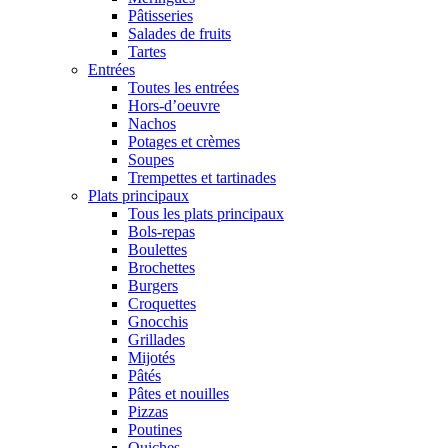
Pâtisseries
Salades de fruits
Tartes
Entrées
Toutes les entrées
Hors-d’oeuvre
Nachos
Potages et crèmes
Soupes
Trempettes et tartinades
Plats principaux
Tous les plats principaux
Bols-repas
Boulettes
Brochettes
Burgers
Croquettes
Gnocchis
Grillades
Mijotés
Pâtés
Pâtes et nouilles
Pizzas
Poutines
Quiches