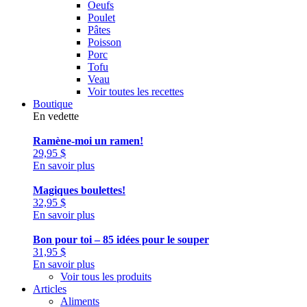
Oeufs
Poulet
Pâtes
Poisson
Porc
Tofu
Veau
Voir toutes les recettes
Boutique
En vedette
Ramène-moi un ramen!
29,95
$
En savoir plus
Magiques boulettes!
32,95
$
En savoir plus
Bon pour toi – 85 idées pour le souper
31,95
$
En savoir plus
Voir tous les produits
Articles
Aliments