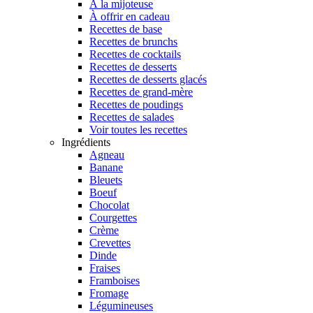
À la mijoteuse
À offrir en cadeau
Recettes de base
Recettes de brunchs
Recettes de cocktails
Recettes de desserts
Recettes de desserts glacés
Recettes de grand-mère
Recettes de poudings
Recettes de salades
Voir toutes les recettes
Ingrédients
Agneau
Banane
Bleuets
Boeuf
Chocolat
Courgettes
Crème
Crevettes
Dinde
Fraises
Framboises
Fromage
Légumineuses