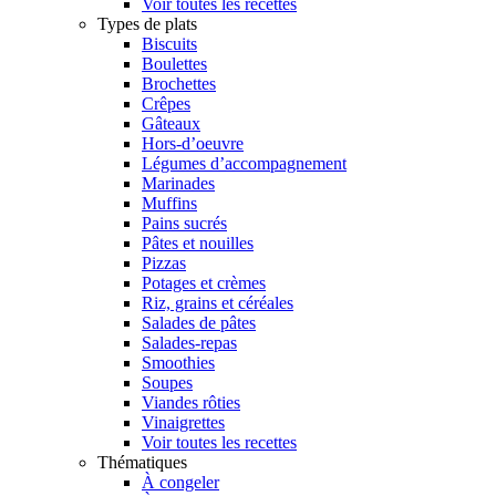
Voir toutes les recettes
Types de plats
Biscuits
Boulettes
Brochettes
Crêpes
Gâteaux
Hors-d’oeuvre
Légumes d’accompagnement
Marinades
Muffins
Pains sucrés
Pâtes et nouilles
Pizzas
Potages et crèmes
Riz, grains et céréales
Salades de pâtes
Salades-repas
Smoothies
Soupes
Viandes rôties
Vinaigrettes
Voir toutes les recettes
Thématiques
À congeler