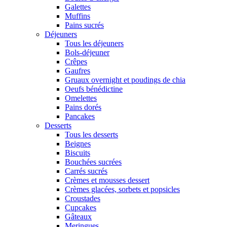
Galettes
Muffins
Pains sucrés
Déjeuners
Tous les déjeuners
Bols-déjeuner
Crêpes
Gaufres
Gruaux overnight et poudings de chia
Oeufs bénédictine
Omelettes
Pains dorés
Pancakes
Desserts
Tous les desserts
Beignes
Biscuits
Bouchées sucrées
Carrés sucrés
Crèmes et mousses dessert
Crèmes glacées, sorbets et popsicles
Croustades
Cupcakes
Gâteaux
Meringues