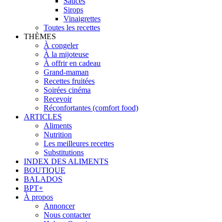
Sauces
Sirops
Vinaigrettes
Toutes les recettes
THÈMES
À congeler
À la mijoteuse
À offrir en cadeau
Grand-maman
Recettes fruitées
Soirées cinéma
Recevoir
Réconfortantes (comfort food)
ARTICLES
Aliments
Nutrition
Les meilleures recettes
Substitutions
INDEX DES ALIMENTS
BOUTIQUE
BALADOS
BPT+
À propos
Annoncer
Nous contacter