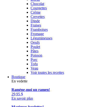
Chocolat
Courgettes
Crème
Crevettes
Dinde
Fraises
Framboises
Fromage
Légumineuses
Oeufs
Poulet
Pâtes
Poisson
Porc
Tofu
Veau
Voir toutes les recettes
Boutique
En vedette
Ramène-moi un ramen!
29,95
$
En savoir plus
Magiques boulettes!