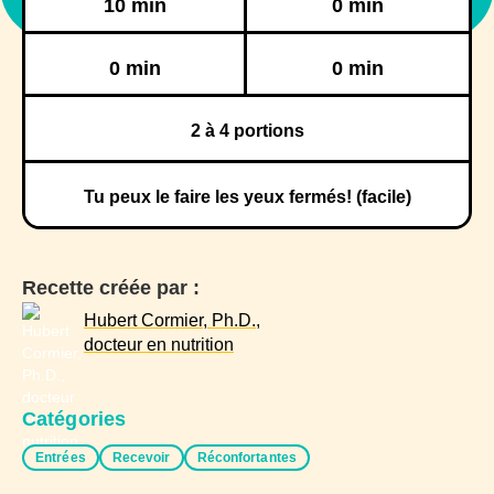
10 min
0 min
Réfrigération
Congélation
0 min
0 min
2
à 4 portions
Tu peux le faire les yeux fermés! (facile)
Recette créée par :
Hubert Cormier, Ph.D.,
docteur en nutrition
Catégories
Entrées
Recevoir
Réconfortantes