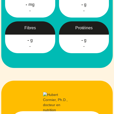
-
mg
-
g
-
-
Fibres
Protéines
-
g
-
g
-
-