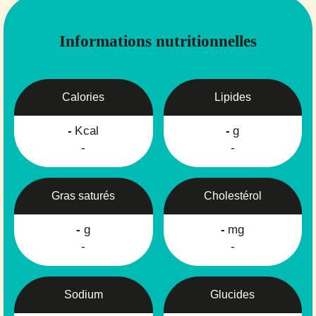
Informations nutritionnelles
Calories
Lipides
-
Kcal
-
g
-
-
Gras saturés
Cholestérol
-
g
-
mg
-
-
Sodium
Glucides