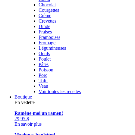
Chocolat
Courgettes
Crème
Crevettes
Dinde
Fraises
Framboises
Fromage
Légumineuses
Oeufs
Poulet
Pâtes
Poisson
Porc
Tofu
Veau
Voir toutes les recettes
Boutique
En vedette
Ramène-moi un ramen!
29,95
$
En savoir plus
Magiques boulettes!