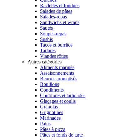
Raclettes et fondues
Salades de pâtes
Salades-repas
Sandwichs et wraps
Sautés
Soupes-repas
Sushis
Tacos et burritos
Tartares
Viandes rôties
Autres catégories
Aliments marinés
Assaisonnements
Beurres aromatisés
Bouillons
Condiments
Confitures et tartinades
Glaçages et coulis
Granolas
Grignotines
Marinades
Pains
Pâtes à pizza
Pâtes et fonds de tarte