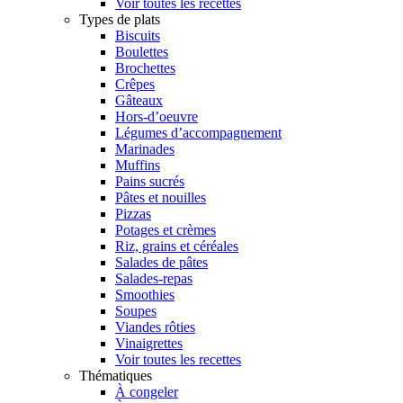
Voir toutes les recettes
Types de plats
Biscuits
Boulettes
Brochettes
Crêpes
Gâteaux
Hors-d’oeuvre
Légumes d’accompagnement
Marinades
Muffins
Pains sucrés
Pâtes et nouilles
Pizzas
Potages et crèmes
Riz, grains et céréales
Salades de pâtes
Salades-repas
Smoothies
Soupes
Viandes rôties
Vinaigrettes
Voir toutes les recettes
Thématiques
À congeler