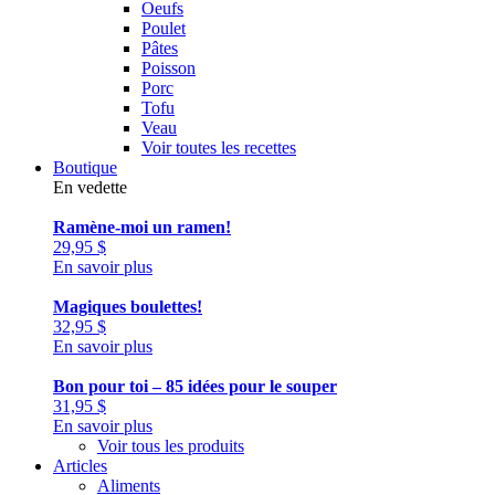
Oeufs
Poulet
Pâtes
Poisson
Porc
Tofu
Veau
Voir toutes les recettes
Boutique
En vedette
Ramène-moi un ramen!
29,95
$
En savoir plus
Magiques boulettes!
32,95
$
En savoir plus
Bon pour toi – 85 idées pour le souper
31,95
$
En savoir plus
Voir tous les produits
Articles
Aliments