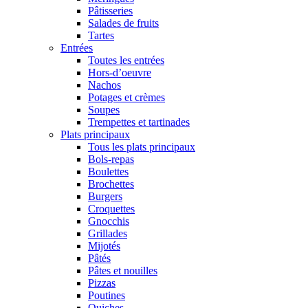
Pâtisseries
Salades de fruits
Tartes
Entrées
Toutes les entrées
Hors-d’oeuvre
Nachos
Potages et crèmes
Soupes
Trempettes et tartinades
Plats principaux
Tous les plats principaux
Bols-repas
Boulettes
Brochettes
Burgers
Croquettes
Gnocchis
Grillades
Mijotés
Pâtés
Pâtes et nouilles
Pizzas
Poutines
Quiches