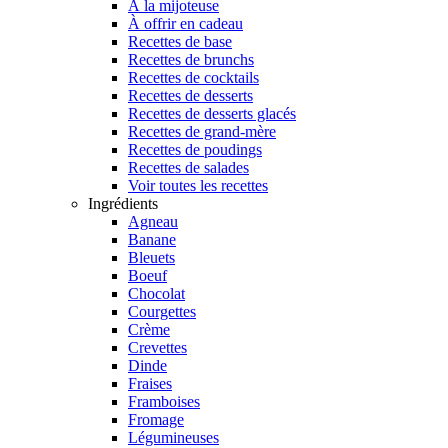
À la mijoteuse
À offrir en cadeau
Recettes de base
Recettes de brunchs
Recettes de cocktails
Recettes de desserts
Recettes de desserts glacés
Recettes de grand-mère
Recettes de poudings
Recettes de salades
Voir toutes les recettes
Ingrédients
Agneau
Banane
Bleuets
Boeuf
Chocolat
Courgettes
Crème
Crevettes
Dinde
Fraises
Framboises
Fromage
Légumineuses