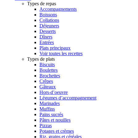
Types de repas
Accompagnements
Boissons
Collations
Déjeuners
Desserts
Dîners
Entrées
Plats principaux
Voir toutes les recettes
Types de plats
Biscuits
Boulettes
Brochettes
Crêpes
Gâteaux
Hors-d’oeuvre
Légumes d’accompagnement
Marinades
Muffins
Pains sucrés
Pâtes et nouilles
Pizzas
Potages et crèmes
Riz, grains et céréales