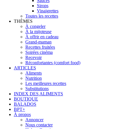
Sauces
Sirops
Vinaigrettes
Toutes les recettes
THÈMES
À congeler
À la mijoteuse
À offrir en cadeau
Grand-maman
Recettes fruitées
Soirées cinéma
Recevoir
Réconfortantes (comfort food)
ARTICLES
Aliments
Nutrition
Les meilleures recettes
Substitutions
INDEX DES ALIMENTS
BOUTIQUE
BALADOS
BPT+
À propos
Annoncer
Nous contacter