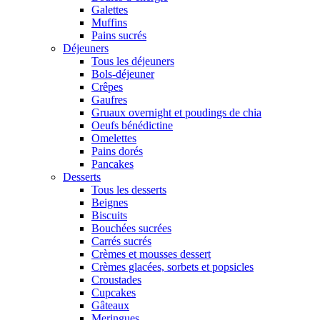
Galettes
Muffins
Pains sucrés
Déjeuners
Tous les déjeuners
Bols-déjeuner
Crêpes
Gaufres
Gruaux overnight et poudings de chia
Oeufs bénédictine
Omelettes
Pains dorés
Pancakes
Desserts
Tous les desserts
Beignes
Biscuits
Bouchées sucrées
Carrés sucrés
Crèmes et mousses dessert
Crèmes glacées, sorbets et popsicles
Croustades
Cupcakes
Gâteaux
Meringues