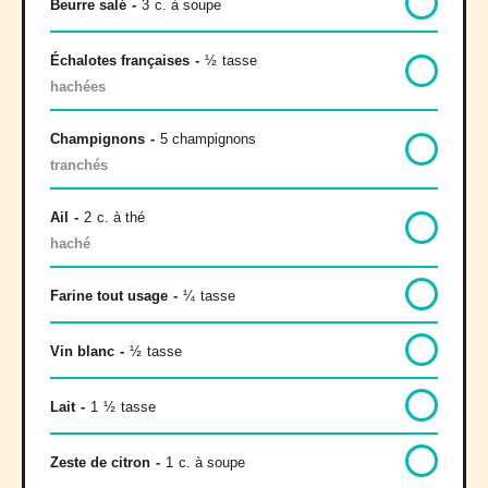
Beurre salé
-
3
c. à soupe
Échalotes françaises
-
½
tasse
hachées
Champignons
-
5 champignons
tranchés
Ail
-
2
c. à thé
haché
Farine tout usage
-
¼
tasse
Vin blanc
-
½
tasse
Lait
-
1
½
tasse
Zeste de citron
-
1
c. à soupe