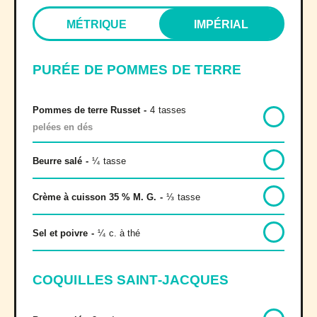
MÉTRIQUE
IMPÉRIAL
PURÉE DE POMMES DE TERRE
Pommes de terre Russet
-
4
tasses
pelées en dés
Beurre salé
-
¼
tasse
Crème à cuisson 35 % M. G.
-
⅓
tasse
Sel et poivre
-
¼
c. à thé
COQUILLES SAINT-JACQUES