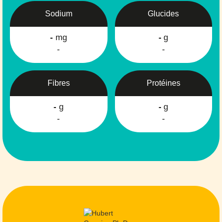
Sodium
Glucides
-
mg
-
g
-
-
Fibres
Protéines
-
g
-
g
-
-