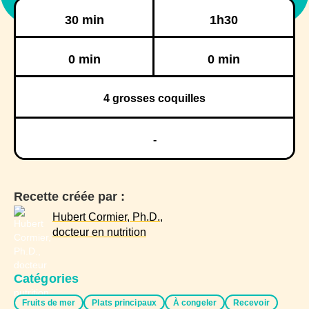
Préparation
Cuisson
30 min
1h30
Réfrigération
Congélation
0 min
0 min
4
grosses coquilles
-
Recette créée par :
Hubert Cormier, Ph.D.,
docteur en nutrition
Catégories
Fruits de mer
Plats principaux
À congeler
Recevoir