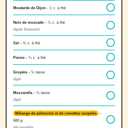
Moutarde de Dijon
-
1
c. à thé
Noix de muscade
-
¼
c. à thé
râpée finement
Sel
-
½
c. à thé
Poivre
-
¼
c. à thé
Gruyère
-
½
tasse
râpé
Mozzarella
-
½
tasse
râpé
Mélange de pétoncles et de crevettes surgelés
-
680 g
décongelés