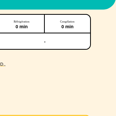
Réfrigération
Congélation
0 min
0 min
-
D.,