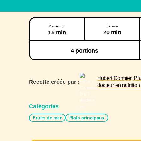
Préparation
Cuisson
15 min
20 min
4
portions
Hubert Cormier, Ph.
Recette créée par :
docteur en nutrition
Catégories
Fruits de mer
Plats principaux