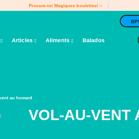
Procure-toi Magiques boulettes!
BP
e
Articles
Aliments
Balados
-vent au homard
VOL-AU-VENT