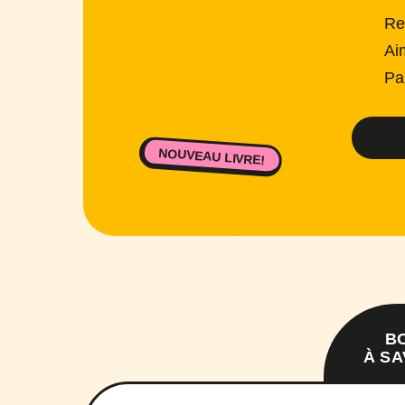
Re
Ai
Pa
NOUVEAU LIVRE!
B
À SA