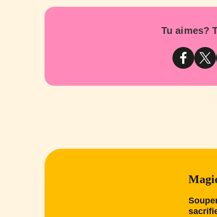
Tu aimes? T
Magiq
Souper
sacrifi