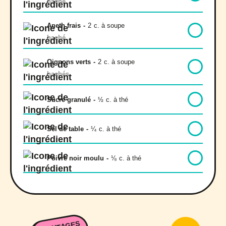
haché
Aneth frais
-
2
c. à soupe
haché
Oignons verts
-
2
c. à soupe
hachés
Sucre granulé
-
½
c. à thé
Sel de table
-
¼
c. à thé
Poivre noir moulu
-
⅛
c. à thé