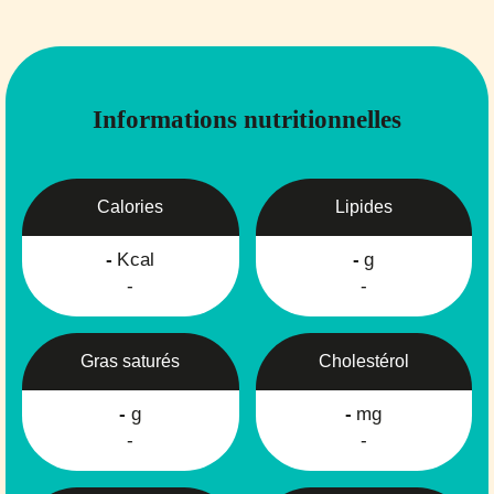
Informations nutritionnelles
Calories
Lipides
-
Kcal
-
g
-
-
Gras saturés
Cholestérol
-
g
-
mg
-
-