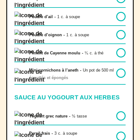
Poudre d’ail
-
1
c. à soupe
Poudre d’oignon
-
1
c. à soupe
Piment de Cayenne moulu
-
¼
c. à thé
Mini cornichons à l’aneth
-
Un pot de 500 ml
égouttés et épongés
SAUCE AU YOGOURT AUX HERBES
Yogourt grec nature
-
½
tasse
Persil frais
-
3
c. à soupe