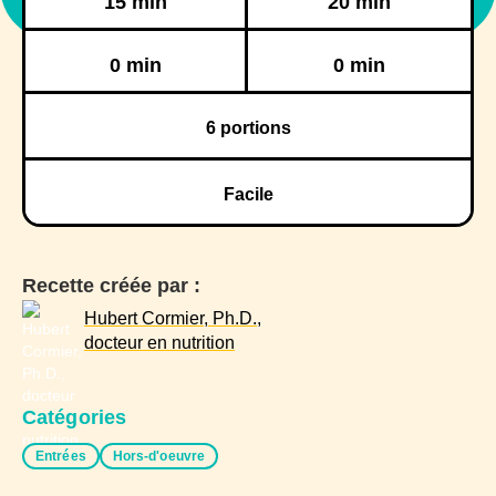
15 min
20 min
Réfrigération
Congélation
0 min
0 min
6
portions
Facile
Recette créée par :
Hubert Cormier, Ph.D.,
docteur en nutrition
Catégories
Entrées
Hors-d'oeuvre