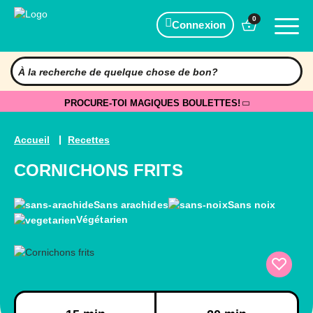
0
Connexion
PROCURE-TOI MAGIQUES BOULETTES!
Accueil
Recettes
CORNICHONS FRITS
Sans arachides
Sans noix
Végétarien
Préparation
Cuisson