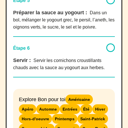
Étape 5
Préparer la sauce au yogourt :
Dans un
bol, mélanger le yogourt grec, le persil, l’aneth, les
oignons verts, le sucre, le sel et le poivre.
Étape 6
Servir :
Servir les cornichons croustillants
chauds avec la sauce au yogourt aux herbes.
Explore Bon pour toi
Américaine
Apéro
Automne
Entrées
Été
Hiver
Hors-d'oeuvre
Printemps
Saint-Patrick