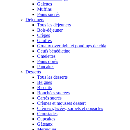
Galettes
Muffins
Pains sucrés
Déjeuners
Tous les déjeuners
Bols-déjeuner
Crêpes
Gaufres
Gruaux overnight et poudings de chia
Oeufs bénédictine
Omelettes
Pains dorés
Pancakes
Desserts
Tous les desserts
Beignes
Biscuits
Bouchées sucrées
Carrés sucrés
Crèmes et mousses dessert
Crèmes glacées, sorbets et popsicles
Croustades
Cupcakes
Gâteaux
Meringues