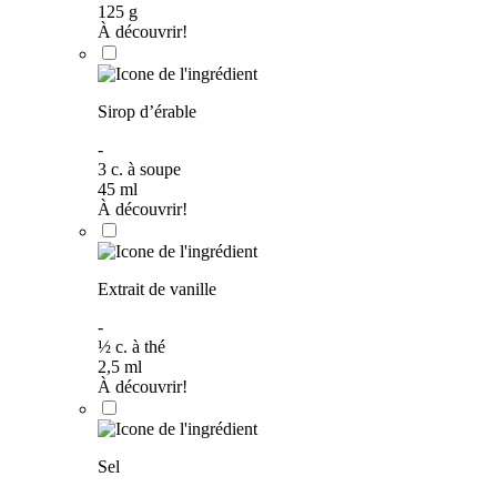
125
g
À découvrir!
Sirop d’érable
-
3
c. à soupe
45
ml
À découvrir!
Extrait de vanille
-
½
c. à thé
2,5
ml
À découvrir!
Sel