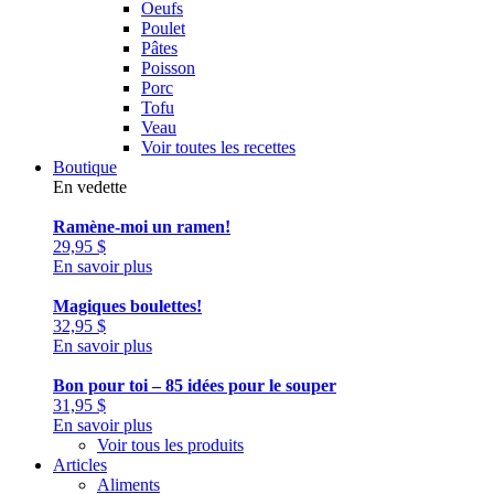
Oeufs
Poulet
Pâtes
Poisson
Porc
Tofu
Veau
Voir toutes les recettes
Boutique
En vedette
Ramène-moi un ramen!
29,95
$
En savoir plus
Magiques boulettes!
32,95
$
En savoir plus
Bon pour toi – 85 idées pour le souper
31,95
$
En savoir plus
Voir tous les produits
Articles
Aliments