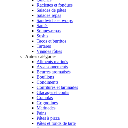
Raclettes et fondues
Salades de pâtes
Salades-repas
Sandwichs et wraps
Sautés
Soupes-repas
Sushis
Tacos et burritos
Tartares
Viandes rôties
Autres catégories
Aliments marinés
Assaisonnements
Beurres aromatisés
Bouillons
Condiments
Confitures et tartinades
Glaçages et coulis
Granolas
Grignotines
Marinades
Pains
Pâtes à pizza
Pâtes et fonds de tarte