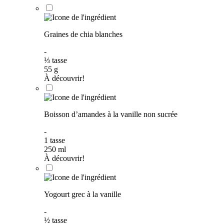
Graines de chia blanches
-
⅓
tasse
55
g
À découvrir!
Boisson d’amandes à la vanille non sucrée
-
1
tasse
250
ml
À découvrir!
Yogourt grec à la vanille
-
½
tasse