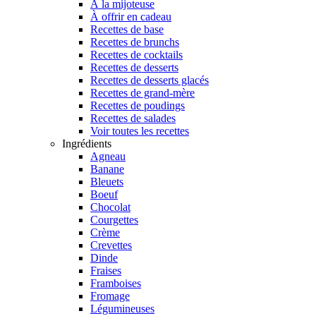
À la mijoteuse
À offrir en cadeau
Recettes de base
Recettes de brunchs
Recettes de cocktails
Recettes de desserts
Recettes de desserts glacés
Recettes de grand-mère
Recettes de poudings
Recettes de salades
Voir toutes les recettes
Ingrédients
Agneau
Banane
Bleuets
Boeuf
Chocolat
Courgettes
Crème
Crevettes
Dinde
Fraises
Framboises
Fromage
Légumineuses