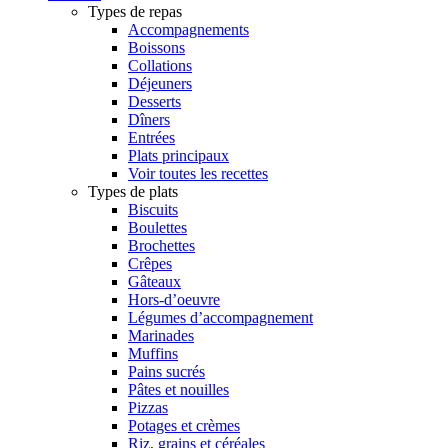
Types de repas
Accompagnements
Boissons
Collations
Déjeuners
Desserts
Dîners
Entrées
Plats principaux
Voir toutes les recettes
Types de plats
Biscuits
Boulettes
Brochettes
Crêpes
Gâteaux
Hors-d’oeuvre
Légumes d’accompagnement
Marinades
Muffins
Pains sucrés
Pâtes et nouilles
Pizzas
Potages et crèmes
Riz, grains et céréales