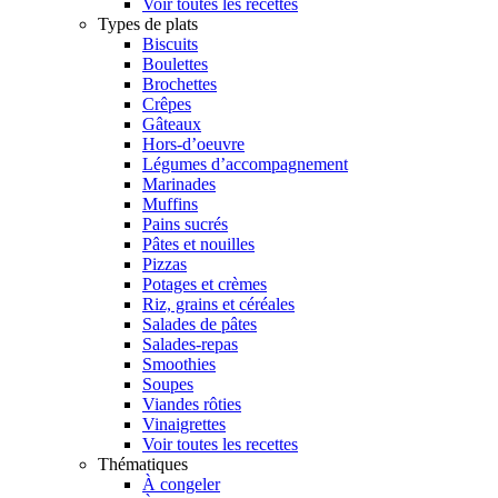
Voir toutes les recettes
Types de plats
Biscuits
Boulettes
Brochettes
Crêpes
Gâteaux
Hors-d’oeuvre
Légumes d’accompagnement
Marinades
Muffins
Pains sucrés
Pâtes et nouilles
Pizzas
Potages et crèmes
Riz, grains et céréales
Salades de pâtes
Salades-repas
Smoothies
Soupes
Viandes rôties
Vinaigrettes
Voir toutes les recettes
Thématiques
À congeler