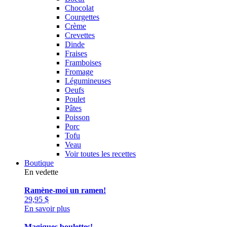
Chocolat
Courgettes
Crème
Crevettes
Dinde
Fraises
Framboises
Fromage
Légumineuses
Oeufs
Poulet
Pâtes
Poisson
Porc
Tofu
Veau
Voir toutes les recettes
Boutique
En vedette
Ramène-moi un ramen!
29,95
$
En savoir plus
Magiques boulettes!