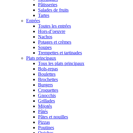
Pâtisseries
Salades de fruits
Tartes
Entrées
Toutes les entrées
Hors-d’oeuvre
Nachos
Potages et crèmes
Soupes
Trempettes et tartinades
Plats principaux
Tous les plats principaux
Bols-repas
Boulettes
Brochettes
Burgers
Croquettes
Gnocchis
Grillades
Mijotés
Pâtés
Pâtes et nouilles
Pizzas
Poutines
Quiches