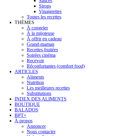
Sauces
Sirops
Vinaigrettes
Toutes les recettes
THÈMES
À congeler
À la mijoteuse
À offrir en cadeau
Grand-maman
Recettes fruitées
Soirées cinéma
Recevoir
Réconfortantes (comfort food)
ARTICLES
Aliments
Nutrition
Les meilleures recettes
Substitutions
INDEX DES ALIMENTS
BOUTIQUE
BALADOS
BPT+
À propos
Annoncer
Nous contacter