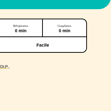
Réfrigération
Congélation
0 min
0 min
Facile
t.P.,