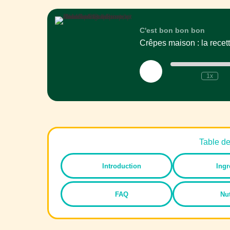
C'est bon bon bon
Play
1x
Episode
Table d
Introduction
Ingr
FAQ
Nut