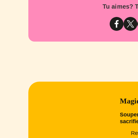
Tu aimes? T
Magiq
Souper
sacrifi
Re