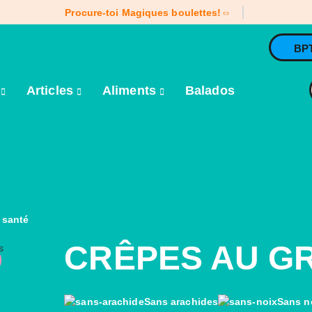
Procure-toi Magiques boulettes!
BP
e
Articles
Aliments
Balados
 santé
CRÊPES AU G
Sans arachides
Sans n