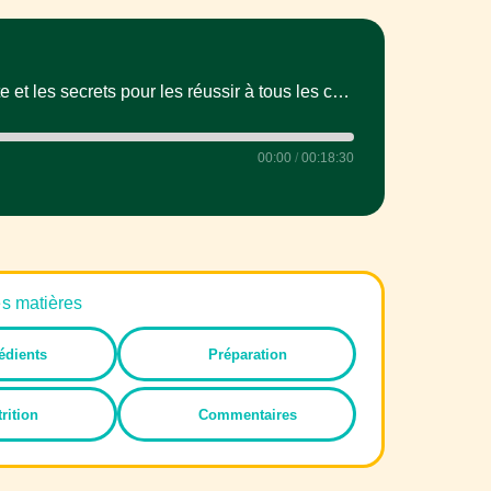
Crêpes maison : la recette et les secrets pour les réussir à tous les coups
00:00
/
00:18:30
es matières
édients
Préparation
rition
Commentaires