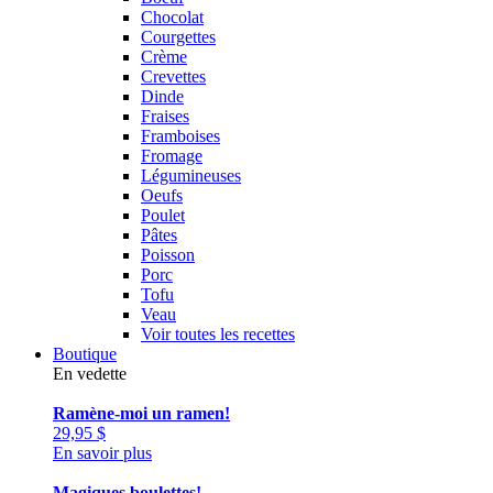
Chocolat
Courgettes
Crème
Crevettes
Dinde
Fraises
Framboises
Fromage
Légumineuses
Oeufs
Poulet
Pâtes
Poisson
Porc
Tofu
Veau
Voir toutes les recettes
Boutique
En vedette
Ramène-moi un ramen!
29,95
$
En savoir plus
Magiques boulettes!