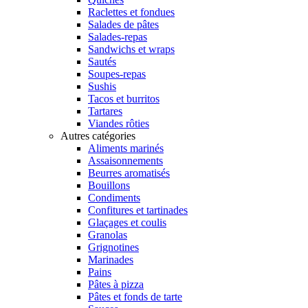
Raclettes et fondues
Salades de pâtes
Salades-repas
Sandwichs et wraps
Sautés
Soupes-repas
Sushis
Tacos et burritos
Tartares
Viandes rôties
Autres catégories
Aliments marinés
Assaisonnements
Beurres aromatisés
Bouillons
Condiments
Confitures et tartinades
Glaçages et coulis
Granolas
Grignotines
Marinades
Pains
Pâtes à pizza
Pâtes et fonds de tarte