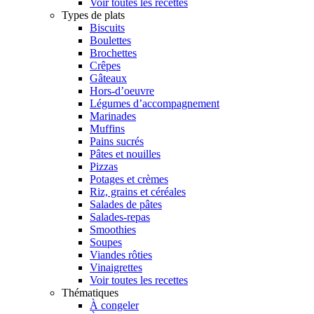
Voir toutes les recettes
Types de plats
Biscuits
Boulettes
Brochettes
Crêpes
Gâteaux
Hors-d’oeuvre
Légumes d’accompagnement
Marinades
Muffins
Pains sucrés
Pâtes et nouilles
Pizzas
Potages et crèmes
Riz, grains et céréales
Salades de pâtes
Salades-repas
Smoothies
Soupes
Viandes rôties
Vinaigrettes
Voir toutes les recettes
Thématiques
À congeler