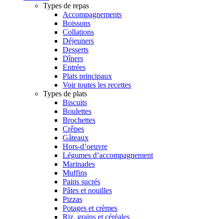
Types de repas
Accompagnements
Boissons
Collations
Déjeuners
Desserts
Dîners
Entrées
Plats principaux
Voir toutes les recettes
Types de plats
Biscuits
Boulettes
Brochettes
Crêpes
Gâteaux
Hors-d’oeuvre
Légumes d’accompagnement
Marinades
Muffins
Pains sucrés
Pâtes et nouilles
Pizzas
Potages et crèmes
Riz, grains et céréales