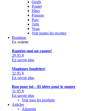
Oeufs
Poulet
Pâtes
Poisson
Porc
Tofu
Veau
Voir toutes les recettes
Boutique
En vedette
Ramène-moi un ramen!
29,95
$
En savoir plus
Magiques boulettes!
32,95
$
En savoir plus
Bon pour toi – 85 idées pour le souper
31,95
$
En savoir plus
Voir tous les produits
Articles
Aliments