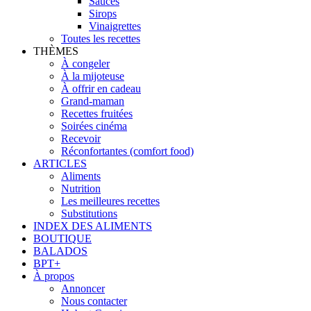
Sauces
Sirops
Vinaigrettes
Toutes les recettes
THÈMES
À congeler
À la mijoteuse
À offrir en cadeau
Grand-maman
Recettes fruitées
Soirées cinéma
Recevoir
Réconfortantes (comfort food)
ARTICLES
Aliments
Nutrition
Les meilleures recettes
Substitutions
INDEX DES ALIMENTS
BOUTIQUE
BALADOS
BPT+
À propos
Annoncer
Nous contacter