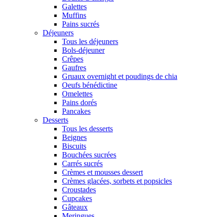
Galettes
Muffins
Pains sucrés
Déjeuners
Tous les déjeuners
Bols-déjeuner
Crêpes
Gaufres
Gruaux overnight et poudings de chia
Oeufs bénédictine
Omelettes
Pains dorés
Pancakes
Desserts
Tous les desserts
Beignes
Biscuits
Bouchées sucrées
Carrés sucrés
Crèmes et mousses dessert
Crèmes glacées, sorbets et popsicles
Croustades
Cupcakes
Gâteaux
Meringues