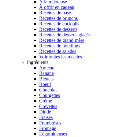
À la mijoteuse
À offrir en cadeau
Recettes de base
Recettes de brunchs
Recettes de cocktails
Recettes de desserts
Recettes de desserts glacés
Recettes de grand-mère
Recettes de poudings
Recettes de salades
Voir toutes les recettes
Ingrédients
Agneau
Banane
Bleuets
Boeuf
Chocolat
Courgettes
Crème
Crevettes
Dinde
Fraises
Framboises
Fromage
Légumineuses