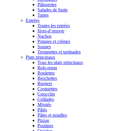
Pâtisseries
Salades de fruits
Tartes
Entrées
Toutes les entrées
Hors-d’oeuvre
Nachos
Potages et crèmes
Soupes
Trempettes et tartinades
Plats principaux
Tous les plats principaux
Bols-repas
Boulettes
Brochettes
Burgers
Croquettes
Gnocchis
Grillades
Mijotés
Pâtés
Pâtes et nouilles
Pizzas
Poutines
Quiches