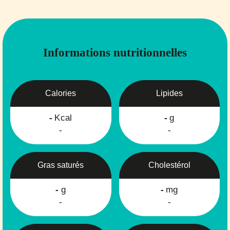
Informations nutritionnelles
Calories
Lipides
-
Kcal
-
g
-
-
Gras saturés
Cholestérol
-
g
-
mg
-
-