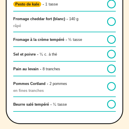
Pesto de kale
-
1
tasse
Fromage cheddar fort (blanc)
-
140 g
râpé
Fromage à la crème tempéré
-
⅓
tasse
Sel et poivre
-
¼
c. à thé
Pain au levain
-
8 tranches
Pommes Cortland
-
2 pommes
en fines tranches
Beurre salé tempéré
-
¼
tasse