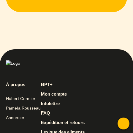
À propos
BPT+
Mon compte
Hubert Cormier
Infolettre
Paméla Rousseau
FAQ
Annoncer
Expédition et retours
Lexique des aliments
To