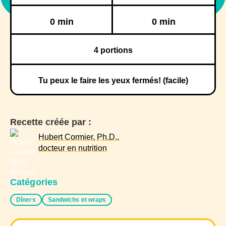
Réfrigération
Congélation
0 min
0 min
4
portions
Tu peux le faire les yeux fermés! (facile)
Recette créée par :
Hubert Cormier, Ph.D.,
docteur en nutrition
Catégories
Dîners
Sandwichs et wraps