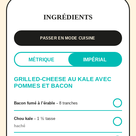
INGRÉDIENTS
PASSER EN MODE CUISINE
MÉTRIQUE
IMPÉRIAL
GRILLED-CHEESE AU KALE AVEC
POMMES ET BACON
Bacon fumé à l’érable
-
8 tranches
Chou kale
-
1
½
tasse
haché