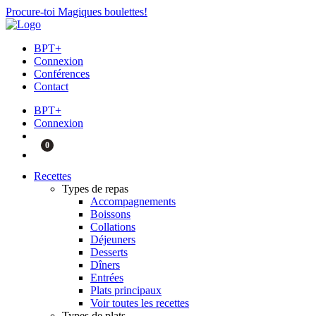
Procure-toi Magiques boulettes!
BPT+
Connexion
Conférences
Contact
BPT+
Connexion
0
Recettes
Types de repas
Accompagnements
Boissons
Collations
Déjeuners
Desserts
Dîners
Entrées
Plats principaux
Voir toutes les recettes
Types de plats