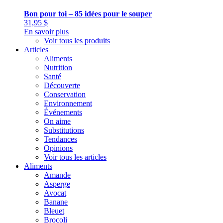
Bon pour toi – 85 idées pour le souper
31,95
$
En savoir plus
Voir tous les produits
Articles
Aliments
Nutrition
Santé
Découverte
Conservation
Environnement
Événements
On aime
Substitutions
Tendances
Opinions
Voir tous les articles
Aliments
Amande
Asperge
Avocat
Banane
Bleuet
Brocoli