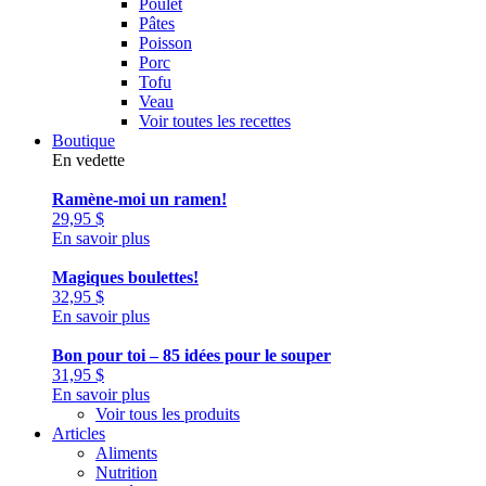
Poulet
Pâtes
Poisson
Porc
Tofu
Veau
Voir toutes les recettes
Boutique
En vedette
Ramène-moi un ramen!
29,95
$
En savoir plus
Magiques boulettes!
32,95
$
En savoir plus
Bon pour toi – 85 idées pour le souper
31,95
$
En savoir plus
Voir tous les produits
Articles
Aliments
Nutrition