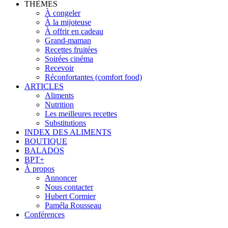
THÈMES
À congeler
À la mijoteuse
À offrir en cadeau
Grand-maman
Recettes fruitées
Soirées cinéma
Recevoir
Réconfortantes (comfort food)
ARTICLES
Aliments
Nutrition
Les meilleures recettes
Substitutions
INDEX DES ALIMENTS
BOUTIQUE
BALADOS
BPT+
À propos
Annoncer
Nous contacter
Hubert Cormier
Paméla Rousseau
Conférences