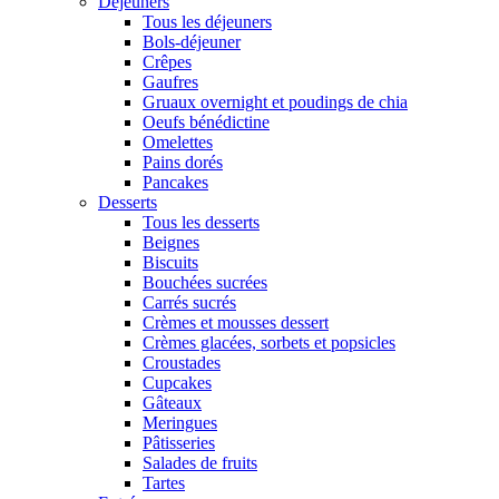
Déjeuners
Tous les déjeuners
Bols-déjeuner
Crêpes
Gaufres
Gruaux overnight et poudings de chia
Oeufs bénédictine
Omelettes
Pains dorés
Pancakes
Desserts
Tous les desserts
Beignes
Biscuits
Bouchées sucrées
Carrés sucrés
Crèmes et mousses dessert
Crèmes glacées, sorbets et popsicles
Croustades
Cupcakes
Gâteaux
Meringues
Pâtisseries
Salades de fruits
Tartes