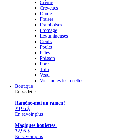
Crème
Crevettes
Dinde
Fraises
Framboises
Fromage
Légumineuses
Oeufs
Poulet
Pâtes
Poisson
Porc
Tofu
Veau
Voir toutes les recettes
Boutique
En vedette
Ramène-moi un ramen!
29,95
$
En savoir plus
Magiques boulettes!
32,95
$
En savoir plus