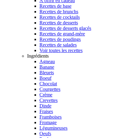
À offrir en cadeau
Recettes de base
Recettes de brunchs
Recettes de cocktails
Recettes de desserts
Recettes de desserts glacés
Recettes de grand-mère
Recettes de poudings
Recettes de salades
Voir toutes les recettes
Ingrédients
Agneau
Banane
Bleuets
Boeuf
Chocolat
Courgettes
Crème
Crevettes
Dinde
Fraises
Framboises
Fromage
Légumineuses
Oeufs