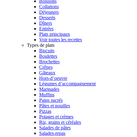
Boissons
Collations
Déjeuners
Desserts
Dîners
Entrées
Plats principaux
Voir toutes les recettes
Types de plats
Biscuits
Boulettes
Brochettes
Crêpes
Gâteaux
Hors-d’oeuvre
Légumes d’accompagnement
Marinades
Muffins
Pains sucrés
Pâtes et nouilles
Pizzas
Potages et crèmes
Riz, grains et céréales
Salades de pâtes
Salades-repas