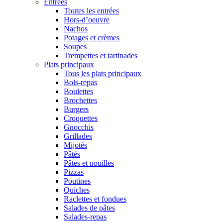
Entrées
Toutes les entrées
Hors-d’oeuvre
Nachos
Potages et crèmes
Soupes
Trempettes et tartinades
Plats principaux
Tous les plats principaux
Bols-repas
Boulettes
Brochettes
Burgers
Croquettes
Gnocchis
Grillades
Mijotés
Pâtés
Pâtes et nouilles
Pizzas
Poutines
Quiches
Raclettes et fondues
Salades de pâtes
Salades-repas