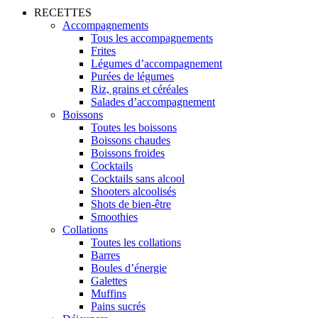
RECETTES
Accompagnements
Tous les accompagnements
Frites
Légumes d’accompagnement
Purées de légumes
Riz, grains et céréales
Salades d’accompagnement
Boissons
Toutes les boissons
Boissons chaudes
Boissons froides
Cocktails
Cocktails sans alcool
Shooters alcoolisés
Shots de bien-être
Smoothies
Collations
Toutes les collations
Barres
Boules d’énergie
Galettes
Muffins
Pains sucrés