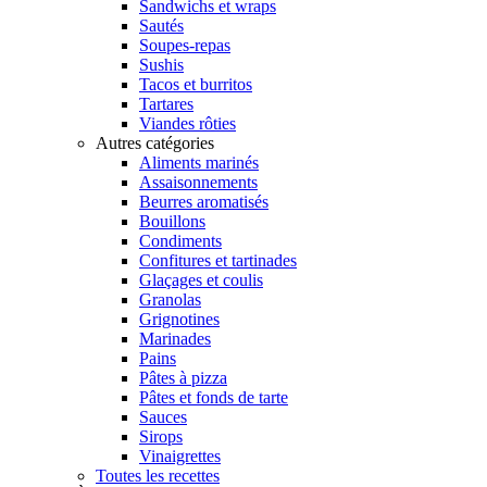
Sandwichs et wraps
Sautés
Soupes-repas
Sushis
Tacos et burritos
Tartares
Viandes rôties
Autres catégories
Aliments marinés
Assaisonnements
Beurres aromatisés
Bouillons
Condiments
Confitures et tartinades
Glaçages et coulis
Granolas
Grignotines
Marinades
Pains
Pâtes à pizza
Pâtes et fonds de tarte
Sauces
Sirops
Vinaigrettes
Toutes les recettes