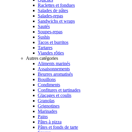
Raclettes et fondues
Salades de pâtes
Salades-repas
Sandwichs et wraps
Sautés
Soupes-repas
Sushis
Tacos et burritos
Tartares
Viandes rôties
Autres catégories
Aliments marinés
Assaisonnements
Beurres aromatisés
Bouillons
Condiments
Confitures et tartinades
Glaçages et coulis
Granolas
Grignotines
Marinades
Pains
Pâtes à pizza
Pâtes et fonds de tarte