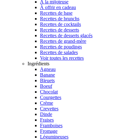
À la mijoteuse
À offrir en cadeau
Recettes de base
Recettes de brunchs
Recettes de cocktails
Recettes de desserts
Recettes de desserts glacés
Recettes de grand-mère
Recettes de poudings
Recettes de salades
Voir toutes les recettes
Ingrédients
Agneau
Banane
Bleuets
Boeuf
Chocolat
Courgettes
Crème
Crevettes
Dinde
Fraises
Framboises
Fromage
Légumineuses