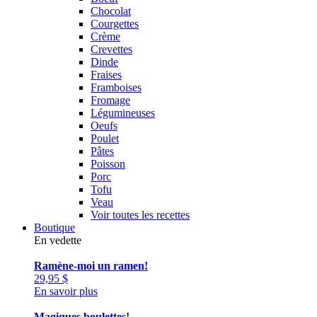
Chocolat
Courgettes
Crème
Crevettes
Dinde
Fraises
Framboises
Fromage
Légumineuses
Oeufs
Poulet
Pâtes
Poisson
Porc
Tofu
Veau
Voir toutes les recettes
Boutique
En vedette
Ramène-moi un ramen!
29,95
$
En savoir plus
Magiques boulettes!