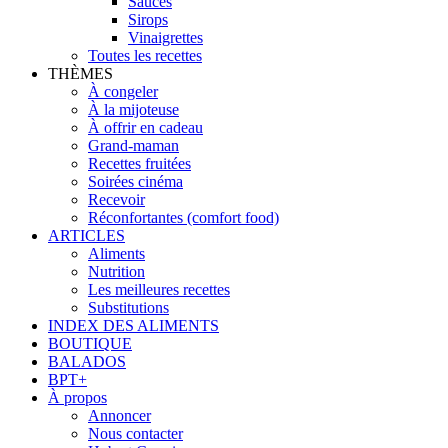
Sauces
Sirops
Vinaigrettes
Toutes les recettes
THÈMES
À congeler
À la mijoteuse
À offrir en cadeau
Grand-maman
Recettes fruitées
Soirées cinéma
Recevoir
Réconfortantes (comfort food)
ARTICLES
Aliments
Nutrition
Les meilleures recettes
Substitutions
INDEX DES ALIMENTS
BOUTIQUE
BALADOS
BPT+
À propos
Annoncer
Nous contacter