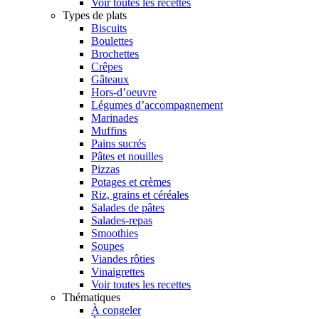
Voir toutes les recettes
Types de plats
Biscuits
Boulettes
Brochettes
Crêpes
Gâteaux
Hors-d’oeuvre
Légumes d’accompagnement
Marinades
Muffins
Pains sucrés
Pâtes et nouilles
Pizzas
Potages et crèmes
Riz, grains et céréales
Salades de pâtes
Salades-repas
Smoothies
Soupes
Viandes rôties
Vinaigrettes
Voir toutes les recettes
Thématiques
À congeler