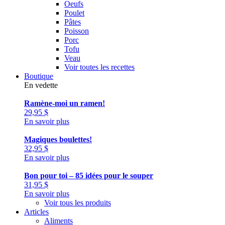
Oeufs
Poulet
Pâtes
Poisson
Porc
Tofu
Veau
Voir toutes les recettes
Boutique
En vedette
Ramène-moi un ramen!
29,95
$
En savoir plus
Magiques boulettes!
32,95
$
En savoir plus
Bon pour toi – 85 idées pour le souper
31,95
$
En savoir plus
Voir tous les produits
Articles
Aliments