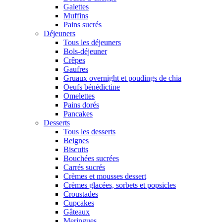
Galettes
Muffins
Pains sucrés
Déjeuners
Tous les déjeuners
Bols-déjeuner
Crêpes
Gaufres
Gruaux overnight et poudings de chia
Oeufs bénédictine
Omelettes
Pains dorés
Pancakes
Desserts
Tous les desserts
Beignes
Biscuits
Bouchées sucrées
Carrés sucrés
Crèmes et mousses dessert
Crèmes glacées, sorbets et popsicles
Croustades
Cupcakes
Gâteaux
Meringues