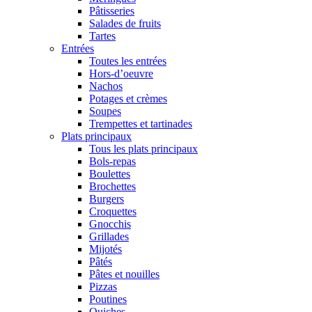
Pâtisseries
Salades de fruits
Tartes
Entrées
Toutes les entrées
Hors-d’oeuvre
Nachos
Potages et crèmes
Soupes
Trempettes et tartinades
Plats principaux
Tous les plats principaux
Bols-repas
Boulettes
Brochettes
Burgers
Croquettes
Gnocchis
Grillades
Mijotés
Pâtés
Pâtes et nouilles
Pizzas
Poutines
Quiches