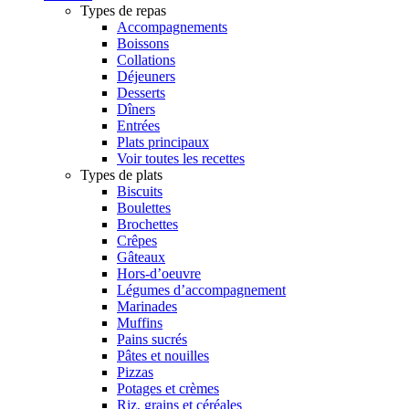
Types de repas
Accompagnements
Boissons
Collations
Déjeuners
Desserts
Dîners
Entrées
Plats principaux
Voir toutes les recettes
Types de plats
Biscuits
Boulettes
Brochettes
Crêpes
Gâteaux
Hors-d’oeuvre
Légumes d’accompagnement
Marinades
Muffins
Pains sucrés
Pâtes et nouilles
Pizzas
Potages et crèmes
Riz, grains et céréales