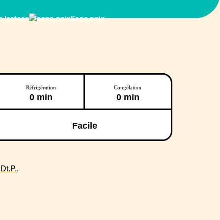
 lactose
Sans noix
Réfrigération
Congélation
0 min
0 min
Facile
t.P.,