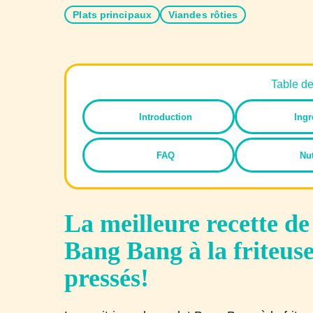
Plats principaux
Viandes rôties
Table d
Introduction
Ingr
FAQ
Nut
La meilleure recette de
Bang Bang à la friteuse
pressés!