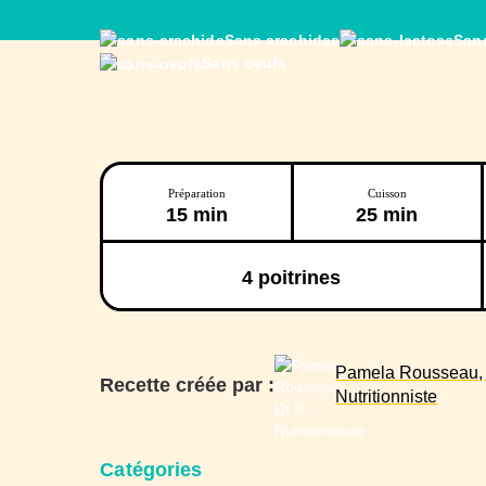
Sans arachides
Sans
Sans oeufs
Préparation
Cuisson
15 min
25 min
4
poitrines
Pamela Rousseau, D
Recette créée par :
Nutritionniste
Catégories