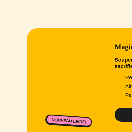
Magiq
Souper
sacrifi
Re
Ai
Pa
NOUVEAU LIVRE!