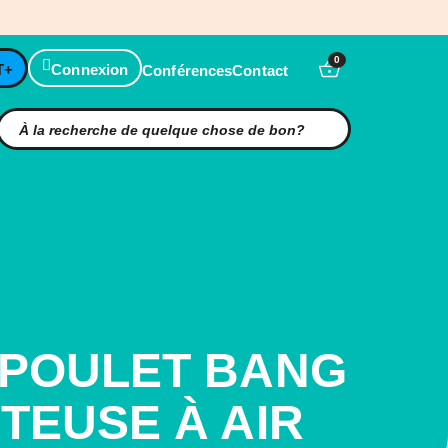
0
T+
Connexion
Conférences
Contact
 POULET BANG
ITEUSE À AIR