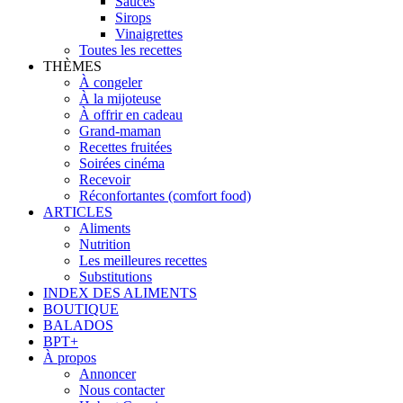
Sauces
Sirops
Vinaigrettes
Toutes les recettes
THÈMES
À congeler
À la mijoteuse
À offrir en cadeau
Grand-maman
Recettes fruitées
Soirées cinéma
Recevoir
Réconfortantes (comfort food)
ARTICLES
Aliments
Nutrition
Les meilleures recettes
Substitutions
INDEX DES ALIMENTS
BOUTIQUE
BALADOS
BPT+
À propos
Annoncer
Nous contacter