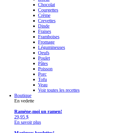
Chocolat
Courgettes
Crème
Crevettes
Dinde
Fraises
Framboises
Fromage
Légumineuses
Oeufs
Poulet
Pâtes
Poisson
Porc
Tofu
Veau
Voir toutes les recettes
Boutique
En vedette
Ramène-moi un ramen!
29,95
$
En savoir plus
Magiques boulettes!