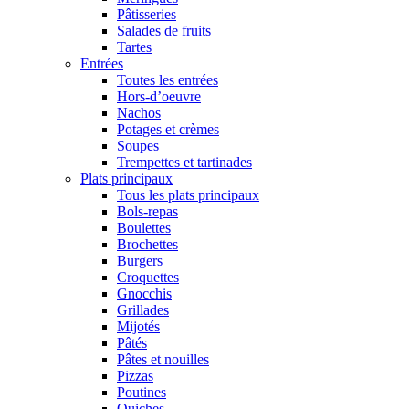
Pâtisseries
Salades de fruits
Tartes
Entrées
Toutes les entrées
Hors-d’oeuvre
Nachos
Potages et crèmes
Soupes
Trempettes et tartinades
Plats principaux
Tous les plats principaux
Bols-repas
Boulettes
Brochettes
Burgers
Croquettes
Gnocchis
Grillades
Mijotés
Pâtés
Pâtes et nouilles
Pizzas
Poutines
Quiches