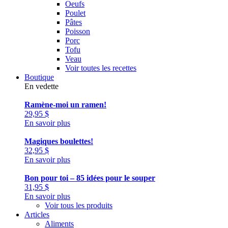
Oeufs
Poulet
Pâtes
Poisson
Porc
Tofu
Veau
Voir toutes les recettes
Boutique
En vedette
Ramène-moi un ramen!
29,95
$
En savoir plus
Magiques boulettes!
32,95
$
En savoir plus
Bon pour toi – 85 idées pour le souper
31,95
$
En savoir plus
Voir tous les produits
Articles
Aliments