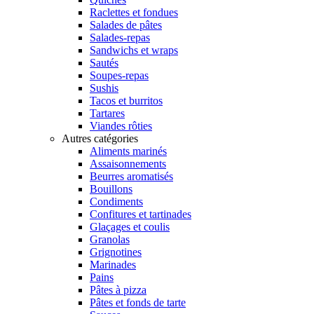
Raclettes et fondues
Salades de pâtes
Salades-repas
Sandwichs et wraps
Sautés
Soupes-repas
Sushis
Tacos et burritos
Tartares
Viandes rôties
Autres catégories
Aliments marinés
Assaisonnements
Beurres aromatisés
Bouillons
Condiments
Confitures et tartinades
Glaçages et coulis
Granolas
Grignotines
Marinades
Pains
Pâtes à pizza
Pâtes et fonds de tarte