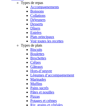
Types de repas
Accompagnements
Boissons
Collations
Déjeuners
Desserts
Dîners
Entrées
Plats principaux
Voir toutes les recettes
Types de plats
Biscuits
Boulettes
Brochettes
Crêpes
Gâteaux
Hors-d’oeuvre
Légumes d’accompagnement
Marinades
Muffins
Pains sucrés
Pâtes et nouilles
Pizzas
Potages et crèmes
Riz, grains et céréales