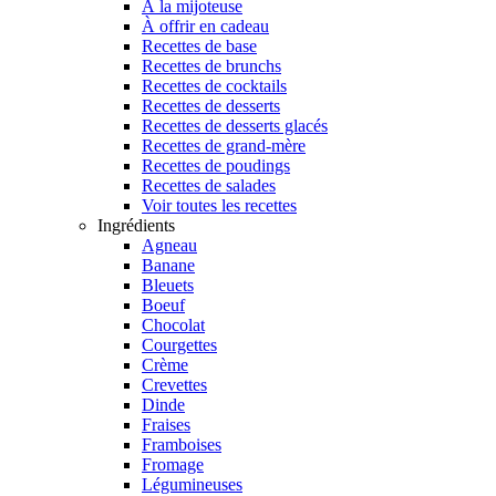
À la mijoteuse
À offrir en cadeau
Recettes de base
Recettes de brunchs
Recettes de cocktails
Recettes de desserts
Recettes de desserts glacés
Recettes de grand-mère
Recettes de poudings
Recettes de salades
Voir toutes les recettes
Ingrédients
Agneau
Banane
Bleuets
Boeuf
Chocolat
Courgettes
Crème
Crevettes
Dinde
Fraises
Framboises
Fromage
Légumineuses