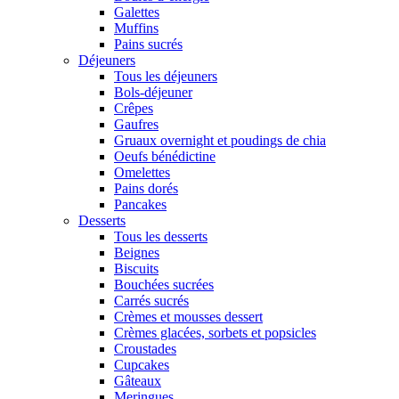
Galettes
Muffins
Pains sucrés
Déjeuners
Tous les déjeuners
Bols-déjeuner
Crêpes
Gaufres
Gruaux overnight et poudings de chia
Oeufs bénédictine
Omelettes
Pains dorés
Pancakes
Desserts
Tous les desserts
Beignes
Biscuits
Bouchées sucrées
Carrés sucrés
Crèmes et mousses dessert
Crèmes glacées, sorbets et popsicles
Croustades
Cupcakes
Gâteaux
Meringues