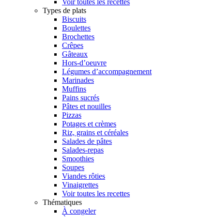
Voir toutes les recettes
Types de plats
Biscuits
Boulettes
Brochettes
Crêpes
Gâteaux
Hors-d’oeuvre
Légumes d’accompagnement
Marinades
Muffins
Pains sucrés
Pâtes et nouilles
Pizzas
Potages et crèmes
Riz, grains et céréales
Salades de pâtes
Salades-repas
Smoothies
Soupes
Viandes rôties
Vinaigrettes
Voir toutes les recettes
Thématiques
À congeler