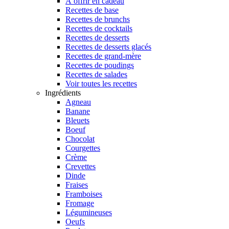
À offrir en cadeau
Recettes de base
Recettes de brunchs
Recettes de cocktails
Recettes de desserts
Recettes de desserts glacés
Recettes de grand-mère
Recettes de poudings
Recettes de salades
Voir toutes les recettes
Ingrédients
Agneau
Banane
Bleuets
Boeuf
Chocolat
Courgettes
Crème
Crevettes
Dinde
Fraises
Framboises
Fromage
Légumineuses
Oeufs