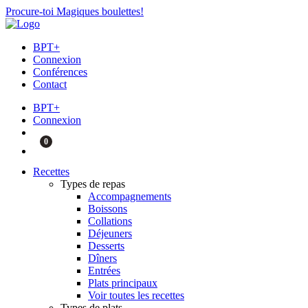
Procure-toi Magiques boulettes!
BPT+
Connexion
Conférences
Contact
BPT+
Connexion
0
Recettes
Types de repas
Accompagnements
Boissons
Collations
Déjeuners
Desserts
Dîners
Entrées
Plats principaux
Voir toutes les recettes
Types de plats