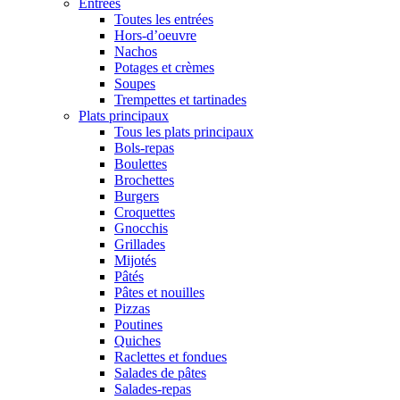
Entrées
Toutes les entrées
Hors-d’oeuvre
Nachos
Potages et crèmes
Soupes
Trempettes et tartinades
Plats principaux
Tous les plats principaux
Bols-repas
Boulettes
Brochettes
Burgers
Croquettes
Gnocchis
Grillades
Mijotés
Pâtés
Pâtes et nouilles
Pizzas
Poutines
Quiches
Raclettes et fondues
Salades de pâtes
Salades-repas