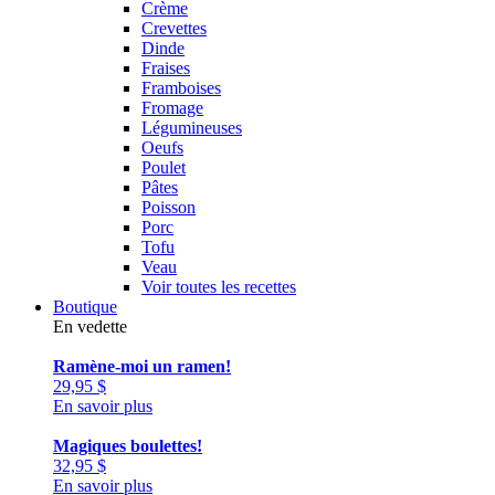
Crème
Crevettes
Dinde
Fraises
Framboises
Fromage
Légumineuses
Oeufs
Poulet
Pâtes
Poisson
Porc
Tofu
Veau
Voir toutes les recettes
Boutique
En vedette
Ramène-moi un ramen!
29,95
$
En savoir plus
Magiques boulettes!
32,95
$
En savoir plus