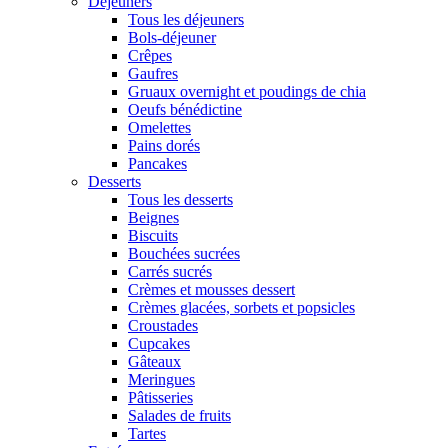
Déjeuners
Tous les déjeuners
Bols-déjeuner
Crêpes
Gaufres
Gruaux overnight et poudings de chia
Oeufs bénédictine
Omelettes
Pains dorés
Pancakes
Desserts
Tous les desserts
Beignes
Biscuits
Bouchées sucrées
Carrés sucrés
Crèmes et mousses dessert
Crèmes glacées, sorbets et popsicles
Croustades
Cupcakes
Gâteaux
Meringues
Pâtisseries
Salades de fruits
Tartes