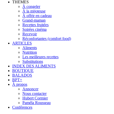
THÈMES
À congeler
À la mijoteuse
À offrir en cadeau
Grand-maman
Recettes fruitées
Soirées cinéma
Recevoir
Réconfortantes (comfort food)
ARTICLES
Aliments
Nutrition
Les meilleures recettes
Substitutions
INDEX DES ALIMENTS
BOUTIQUE
BALADOS
BPT+
À propos
Annoncer
Nous contacter
Hubert Cormier
Paméla Rousseau
Conférences