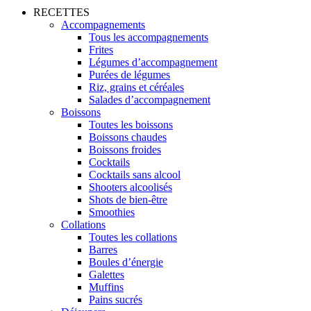
RECETTES
Accompagnements
Tous les accompagnements
Frites
Légumes d’accompagnement
Purées de légumes
Riz, grains et céréales
Salades d’accompagnement
Boissons
Toutes les boissons
Boissons chaudes
Boissons froides
Cocktails
Cocktails sans alcool
Shooters alcoolisés
Shots de bien-être
Smoothies
Collations
Toutes les collations
Barres
Boules d’énergie
Galettes
Muffins
Pains sucrés