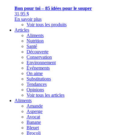
Bon pour toi – 85 idées pour le souper
31,95
$
En savoir plus
Voir tous les produits
Articles
Aliments
Nutrition
Santé
Découverte
Conservation
Environnement
Événements
On aime
Substitutions
Tendances
Opinions
Voir tous les articles
Aliments
Amande
Asperge
Avocat
Banane
Bleuet
Brocoli