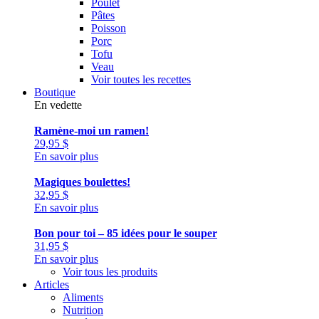
Poulet
Pâtes
Poisson
Porc
Tofu
Veau
Voir toutes les recettes
Boutique
En vedette
Ramène-moi un ramen!
29,95
$
En savoir plus
Magiques boulettes!
32,95
$
En savoir plus
Bon pour toi – 85 idées pour le souper
31,95
$
En savoir plus
Voir tous les produits
Articles
Aliments
Nutrition