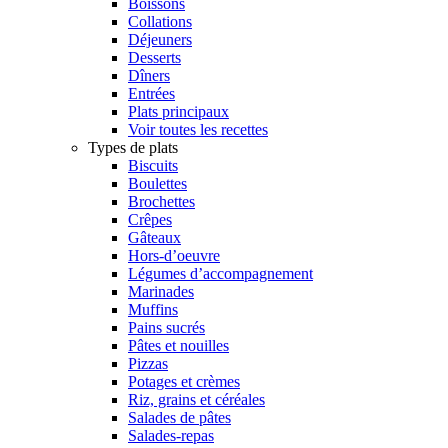
Boissons
Collations
Déjeuners
Desserts
Dîners
Entrées
Plats principaux
Voir toutes les recettes
Types de plats
Biscuits
Boulettes
Brochettes
Crêpes
Gâteaux
Hors-d’oeuvre
Légumes d’accompagnement
Marinades
Muffins
Pains sucrés
Pâtes et nouilles
Pizzas
Potages et crèmes
Riz, grains et céréales
Salades de pâtes
Salades-repas