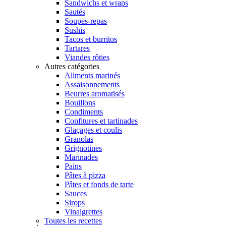
Sandwichs et wraps
Sautés
Soupes-repas
Sushis
Tacos et burritos
Tartares
Viandes rôties
Autres catégories
Aliments marinés
Assaisonnements
Beurres aromatisés
Bouillons
Condiments
Confitures et tartinades
Glaçages et coulis
Granolas
Grignotines
Marinades
Pains
Pâtes à pizza
Pâtes et fonds de tarte
Sauces
Sirops
Vinaigrettes
Toutes les recettes