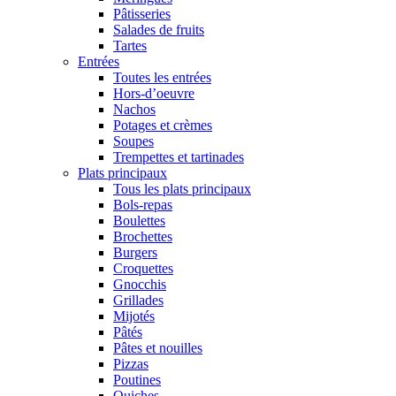
Pâtisseries
Salades de fruits
Tartes
Entrées
Toutes les entrées
Hors-d’oeuvre
Nachos
Potages et crèmes
Soupes
Trempettes et tartinades
Plats principaux
Tous les plats principaux
Bols-repas
Boulettes
Brochettes
Burgers
Croquettes
Gnocchis
Grillades
Mijotés
Pâtés
Pâtes et nouilles
Pizzas
Poutines
Quiches