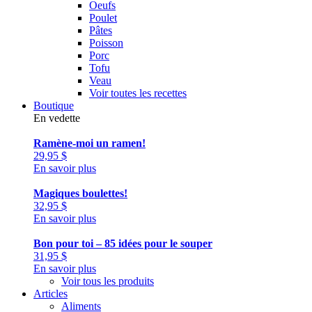
Oeufs
Poulet
Pâtes
Poisson
Porc
Tofu
Veau
Voir toutes les recettes
Boutique
En vedette
Ramène-moi un ramen!
29,95
$
En savoir plus
Magiques boulettes!
32,95
$
En savoir plus
Bon pour toi – 85 idées pour le souper
31,95
$
En savoir plus
Voir tous les produits
Articles
Aliments