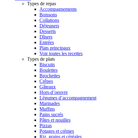
Types de repas
Accompagnements
Boissons
Collations
Déjeuners
Desserts
Dîners
Entrées
Plats principaux
Voir toutes les recettes
Types de plats
Biscuits
Boulettes
Brochettes
Crêpes
Gâteaux
Hors-d’oeuvre
Légumes d’accompagnement
Marinades
Muffins
Pains sucrés
Pâtes et nouilles
Pizzas
Potages et crèmes
Riz, grains et céréales