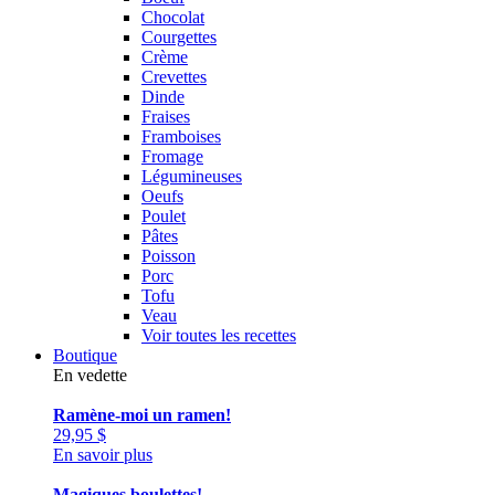
Chocolat
Courgettes
Crème
Crevettes
Dinde
Fraises
Framboises
Fromage
Légumineuses
Oeufs
Poulet
Pâtes
Poisson
Porc
Tofu
Veau
Voir toutes les recettes
Boutique
En vedette
Ramène-moi un ramen!
29,95
$
En savoir plus
Magiques boulettes!