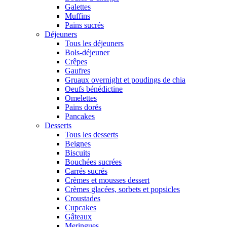
Galettes
Muffins
Pains sucrés
Déjeuners
Tous les déjeuners
Bols-déjeuner
Crêpes
Gaufres
Gruaux overnight et poudings de chia
Oeufs bénédictine
Omelettes
Pains dorés
Pancakes
Desserts
Tous les desserts
Beignes
Biscuits
Bouchées sucrées
Carrés sucrés
Crèmes et mousses dessert
Crèmes glacées, sorbets et popsicles
Croustades
Cupcakes
Gâteaux
Meringues