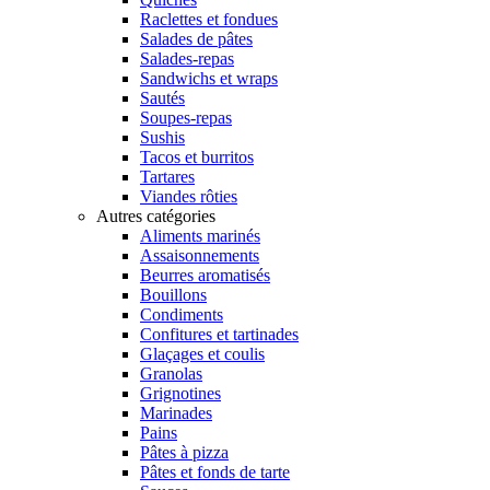
Raclettes et fondues
Salades de pâtes
Salades-repas
Sandwichs et wraps
Sautés
Soupes-repas
Sushis
Tacos et burritos
Tartares
Viandes rôties
Autres catégories
Aliments marinés
Assaisonnements
Beurres aromatisés
Bouillons
Condiments
Confitures et tartinades
Glaçages et coulis
Granolas
Grignotines
Marinades
Pains
Pâtes à pizza
Pâtes et fonds de tarte