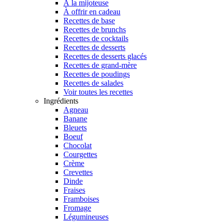
À la mijoteuse
À offrir en cadeau
Recettes de base
Recettes de brunchs
Recettes de cocktails
Recettes de desserts
Recettes de desserts glacés
Recettes de grand-mère
Recettes de poudings
Recettes de salades
Voir toutes les recettes
Ingrédients
Agneau
Banane
Bleuets
Boeuf
Chocolat
Courgettes
Crème
Crevettes
Dinde
Fraises
Framboises
Fromage
Légumineuses