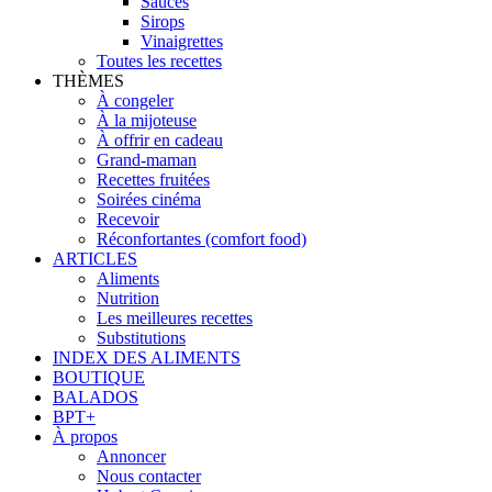
Sauces
Sirops
Vinaigrettes
Toutes les recettes
THÈMES
À congeler
À la mijoteuse
À offrir en cadeau
Grand-maman
Recettes fruitées
Soirées cinéma
Recevoir
Réconfortantes (comfort food)
ARTICLES
Aliments
Nutrition
Les meilleures recettes
Substitutions
INDEX DES ALIMENTS
BOUTIQUE
BALADOS
BPT+
À propos
Annoncer
Nous contacter